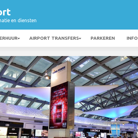
ort
matie en diensten
ERHUUR
AIRPORT TRANSFERS
PARKEREN
INFO