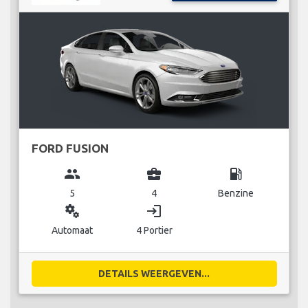
FORD FUSION
group
business_center
local_gas_station
5
4
Benzine
miscellaneous_services
login
Automaat
4 Portier
DETAILS WEERGEVEN...