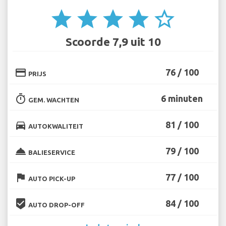
star
star
star
star
star_border
Scoorde 7,9 uit 10
credit_card
76 / 100
PRIJS
timer
6 minuten
GEM. WACHTEN
directions_car
81 / 100
AUTOKWALITEIT
room_service
79 / 100
BALIESERVICE
flag
77 / 100
AUTO PICK-UP
beenhere
84 / 100
AUTO DROP-OFF