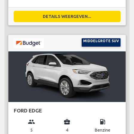
DETAILS WEERGEVEN...
MIDDELGROTE SUV
FORD EDGE
group
business_center
local_gas_station
5
4
Benzine