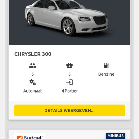
CHRYSLER 300
group
business_center
local_gas_station
5
5
Benzine
miscellaneous_services
login
Automaat
4 Portier
DETAILS WEERGEVEN...
MINIBUS