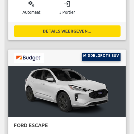
miscellaneous_services
login
Automaat
5 Portier
DETAILS WEERGEVEN...
MIDDELGROTE SUV
FORD ESCAPE