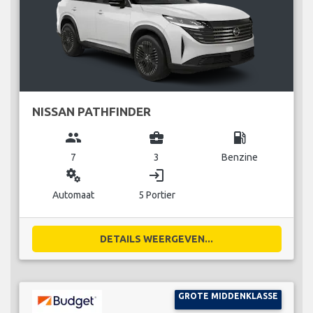
NISSAN PATHFINDER
group
business_center
local_gas_station
7
3
Benzine
miscellaneous_services
login
Automaat
5 Portier
DETAILS WEERGEVEN...
GROTE MIDDENKLASSE