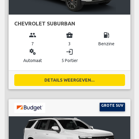
CHEVROLET SUBURBAN
group
business_center
local_gas_station
7
3
Benzine
miscellaneous_services
login
Automaat
5 Portier
DETAILS WEERGEVEN...
GROTE SUV