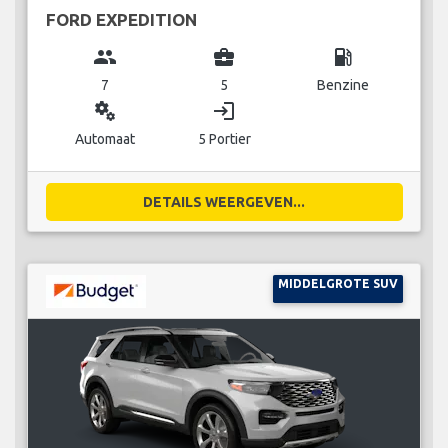
FORD EXPEDITION
group
business_center
local_gas_station
7
5
Benzine
miscellaneous_services
login
Automaat
5 Portier
DETAILS WEERGEVEN...
MIDDELGROTE SUV