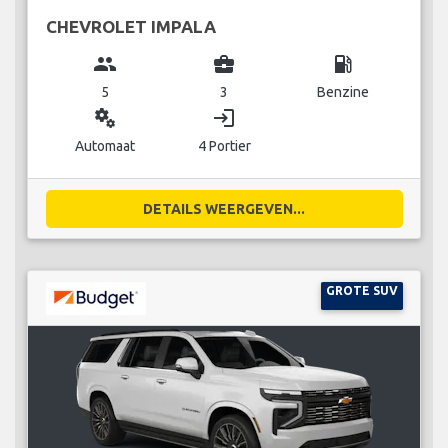
CHEVROLET IMPALA
group
business_center
local_gas_station
5
3
Benzine
miscellaneous_services
login
Automaat
4 Portier
DETAILS WEERGEVEN...
GROTE SUV