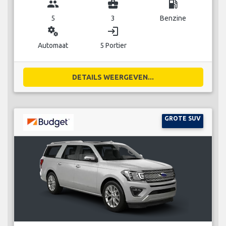
group
business_center
local_gas_station
5
3
Benzine
miscellaneous_services
login
Automaat
5 Portier
DETAILS WEERGEVEN...
GROTE SUV