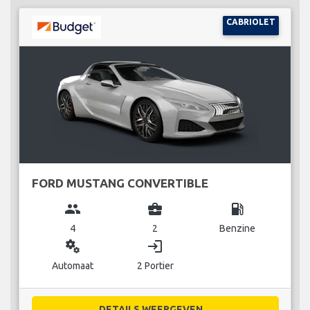
CABRIOLET
FORD MUSTANG CONVERTIBLE
group
business_center
local_gas_station
4
2
Benzine
miscellaneous_services
login
Automaat
2 Portier
DETAILS WEERGEVEN...