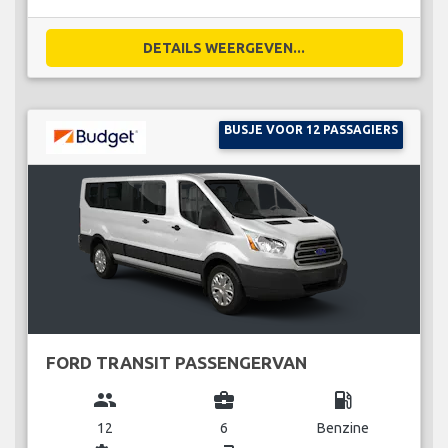
DETAILS WEERGEVEN...
BUSJE VOOR 12 PASSAGIERS
FORD TRANSIT PASSENGERVAN
group
business_center
local_gas_station
12
6
Benzine