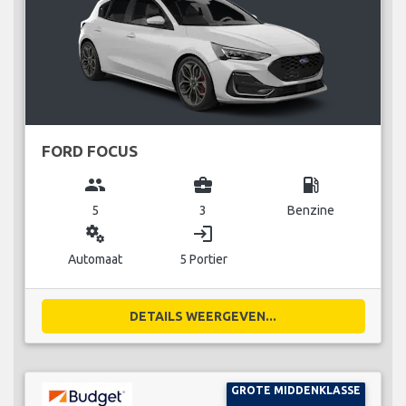
FORD FOCUS
group
business_center
local_gas_station
5
3
Benzine
miscellaneous_services
login
Automaat
5 Portier
DETAILS WEERGEVEN...
GROTE MIDDENKLASSE