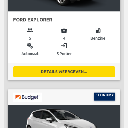
FORD EXPLORER
group
business_center
local_gas_station
5
4
Benzine
miscellaneous_services
login
Automaat
5 Portier
DETAILS WEERGEVEN...
ECONOMY