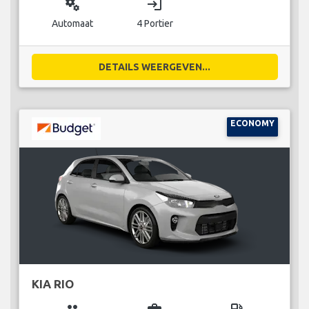
miscellaneous_services
login
Automaat
4 Portier
DETAILS WEERGEVEN...
ECONOMY
KIA RIO