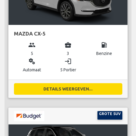
MAZDA CX-5
group
business_center
local_gas_station
5
3
Benzine
miscellaneous_services
login
Automaat
5 Portier
DETAILS WEERGEVEN...
GROTE SUV