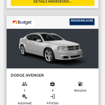
DETAILS WEERGEVEN...
MIDDENKLASSE
DODGE AVENGER
group
business_center
local_gas_station
5
4
Benzine
miscellaneous_services
login
Automaat
4 Portier