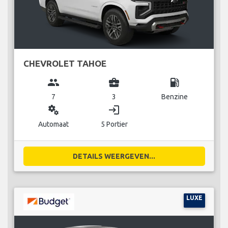
CHEVROLET TAHOE
group
business_center
local_gas_station
7
3
Benzine
miscellaneous_services
login
Automaat
5 Portier
DETAILS WEERGEVEN...
LUXE