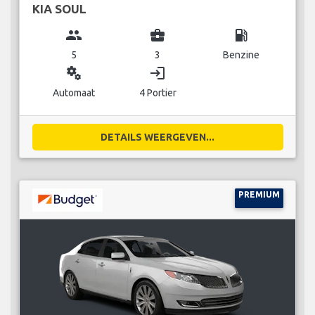
KIA SOUL
group
business_center
local_gas_station
5
3
Benzine
miscellaneous_services
login
Automaat
4 Portier
DETAILS WEERGEVEN...
PREMIUM