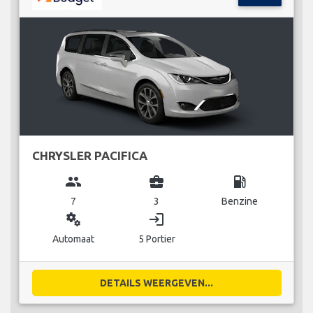
CHRYSLER PACIFICA
group
business_center
local_gas_station
7
3
Benzine
miscellaneous_services
login
Automaat
5 Portier
DETAILS WEERGEVEN...