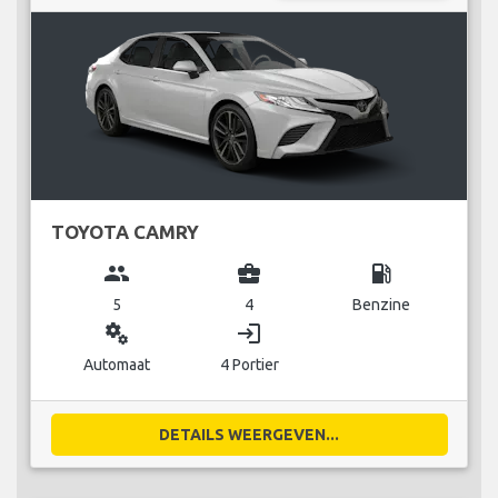
TOYOTA CAMRY
group
business_center
local_gas_station
5
4
Benzine
miscellaneous_services
login
Automaat
4 Portier
DETAILS WEERGEVEN...