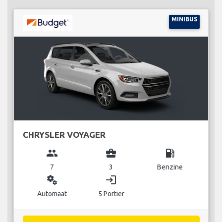
MINIBUS
CHRYSLER VOYAGER
group
business_center
local_gas_station
7
3
Benzine
miscellaneous_services
login
Automaat
5 Portier