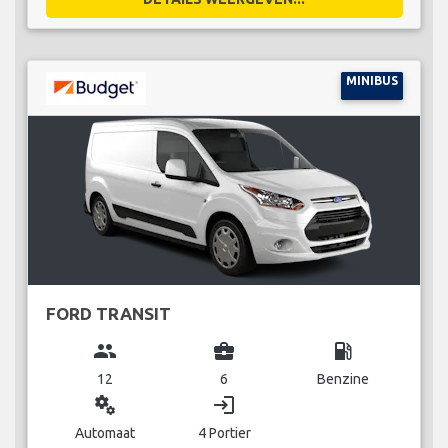
MINIBUS
FORD TRANSIT
group
business_center
local_gas_station
12
6
Benzine
miscellaneous_services
login
Automaat
4 Portier