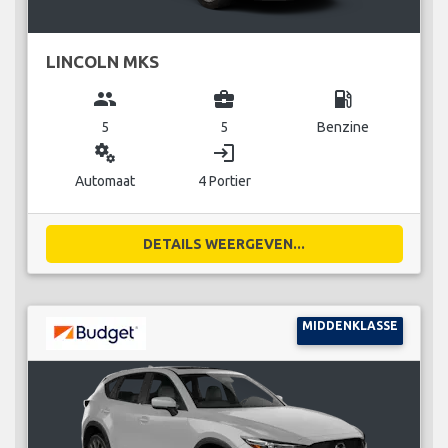
LINCOLN MKS
group
business_center
local_gas_station
5
5
Benzine
miscellaneous_services
login
Automaat
4 Portier
DETAILS WEERGEVEN...
MIDDENKLASSE