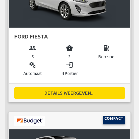
FORD FIESTA
group
business_center
local_gas_station
5
2
Benzine
miscellaneous_services
login
Automaat
4 Portier
DETAILS WEERGEVEN...
COMPACT