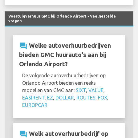
Voertuigverhuur GMC bij Orlando Airport - Veelgestelde
vragen
question_answer
Welke autoverhuurbedrijven
bieden GMC huurauto's aan bij
Orlando Airport?
De volgende autoverhuurbedrijven op
Orlando Airport bieden een reeks
modellen van GMC aan:
SIXT
,
VALUE
,
EASIRENT
,
EZ
,
DOLLAR
,
ROUTES
,
FOX
,
EUROPCAR
question_answer
Welk autoverhuurbedrijf op