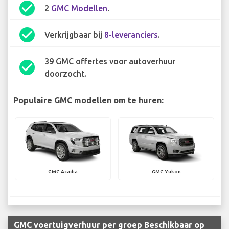
check_circle
2
GMC Modellen
.
check_circle
Verkrijgbaar bij
8-leveranciers
.
39 GMC offertes voor autoverhuur
check_circle
doorzocht.
Populaire GMC modellen om te huren:
GMC Acadia
GMC Yukon
GMC voertuigverhuur per groep Beschikbaar op