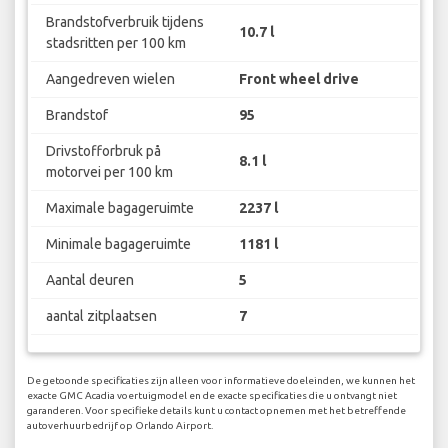
Brandstofverbruik tijdens
10.7 l
stadsritten per 100 km
Aangedreven wielen
Front wheel drive
Brandstof
95
Drivstofforbruk på
8.1 l
motorvei per 100 km
Maximale bagageruimte
2237 l
Minimale bagageruimte
1181 l
Aantal deuren
5
aantal zitplaatsen
7
De getoonde specificaties zijn alleen voor informatieve doeleinden, we kunnen het
exacte GMC Acadia voertuigmodel en de exacte specificaties die u ontvangt niet
garanderen. Voor specifieke details kunt u contact opnemen met het betreffende
autoverhuurbedrijf op Orlando Airport.