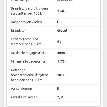
Brandstofverbruik tijdens
11.8 l
stadsritten per 100 km
Aangedreven wielen
full
Brandstof
diesel
Drivstofforbruk på
9 l
motorvei per 100 km
Maximale bagageruimte
4098 l
Minimale bagageruimte
1175 l
Gemengd
brandstofverbruik tijdens
10.3 l
het rijden per 100 km
Aantal deuren
5
aantal zitplaatsen
7, 8