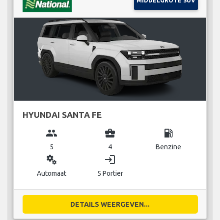
MIDDELGROTE SUV
HYUNDAI SANTA FE
group
business_center
local_gas_station
5
4
Benzine
miscellaneous_services
login
Automaat
5 Portier
DETAILS WEERGEVEN...