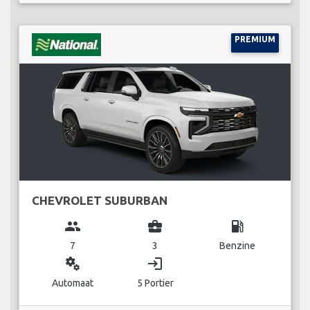
PREMIUM
CHEVROLET SUBURBAN
group
business_center
local_gas_station
7
3
Benzine
miscellaneous_services
login
Automaat
5 Portier