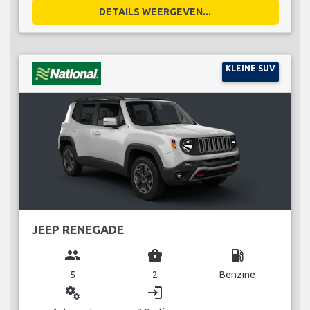
DETAILS WEERGEVEN...
KLEINE SUV
JEEP RENEGADE
group
business_center
local_gas_station
5
2
Benzine
miscellaneous_services
login