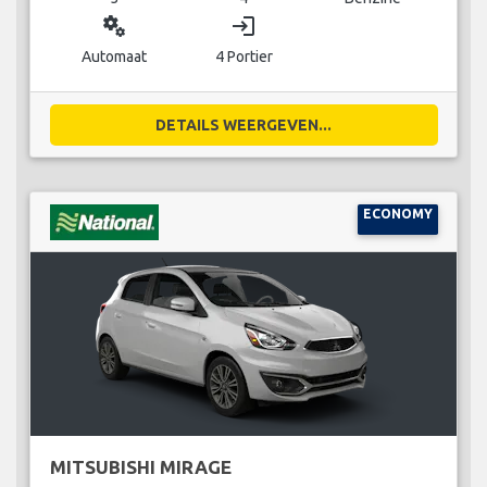
miscellaneous_services
login
Automaat
4 Portier
DETAILS WEERGEVEN...
ECONOMY
MITSUBISHI MIRAGE