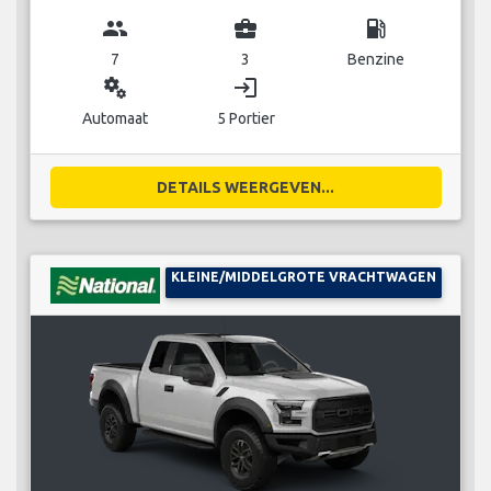
group
business_center
local_gas_station
7
3
Benzine
miscellaneous_services
login
Automaat
5 Portier
DETAILS WEERGEVEN...
KLEINE/MIDDELGROTE VRACHTWAGEN