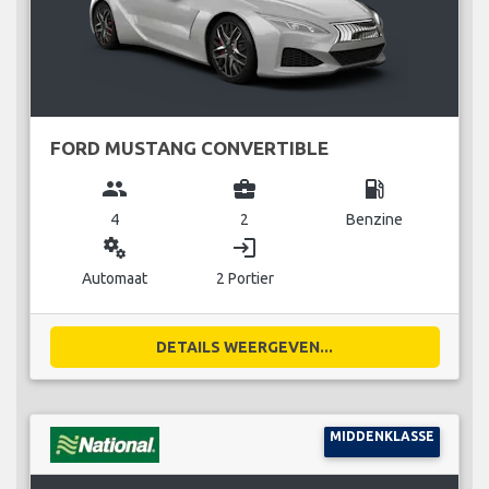
FORD MUSTANG CONVERTIBLE
group
business_center
local_gas_station
4
2
Benzine
miscellaneous_services
login
Automaat
2 Portier
DETAILS WEERGEVEN...
MIDDENKLASSE