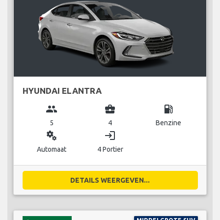
HYUNDAI ELANTRA
group
business_center
local_gas_station
5
4
Benzine
miscellaneous_services
login
Automaat
4 Portier
DETAILS WEERGEVEN...