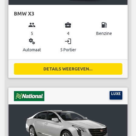
BMW X3
group
business_center
local_gas_station
5
4
Benzine
miscellaneous_services
login
Automaat
5 Portier
DETAILS WEERGEVEN...
LUXE