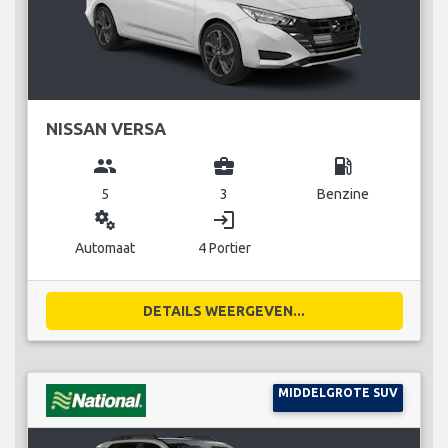
NISSAN VERSA
group
business_center
local_gas_station
5
3
Benzine
miscellaneous_services
login
Automaat
4 Portier
DETAILS WEERGEVEN...
MIDDELGROTE SUV