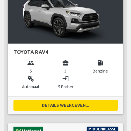
TOYOTA RAV4
group
business_center
local_gas_station
5
3
Benzine
miscellaneous_services
login
Automaat
5 Portier
DETAILS WEERGEVEN...
MIDDENKLASSE