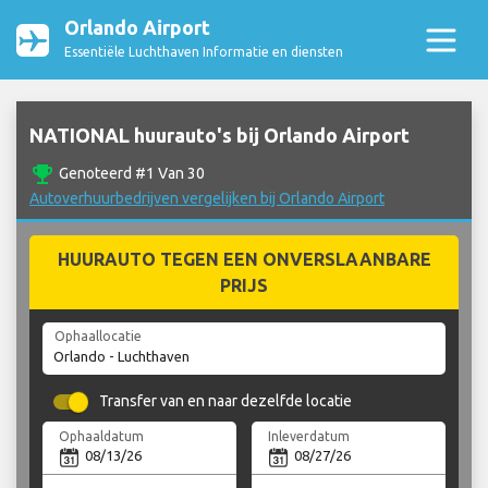
Orlando Airport
Essentiële Luchthaven Informatie en diensten
NATIONAL huurauto's bij Orlando Airport
emoji_events
Genoteerd #1 Van 30
Autoverhuurbedrijven vergelijken bij Orlando Airport
HUURAUTO TEGEN EEN ONVERSLAANBARE
PRIJS
Ophaallocatie
Transfer van en naar dezelfde locatie
Ophaaldatum
Inleverdatum