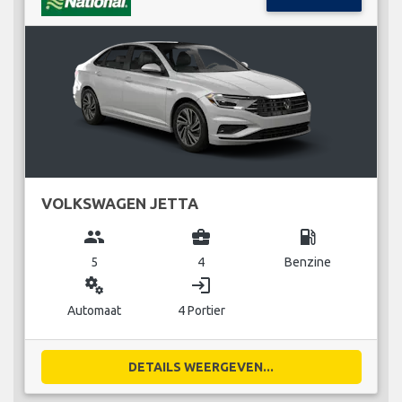
VOLKSWAGEN JETTA
group
business_center
local_gas_station
5
4
Benzine
miscellaneous_services
login
Automaat
4 Portier
DETAILS WEERGEVEN...