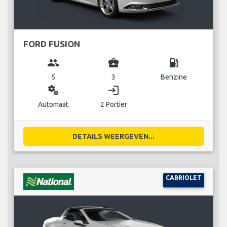
FORD FUSION
group
business_center
local_gas_station
5
3
Benzine
miscellaneous_services
login
Automaat
2 Portier
DETAILS WEERGEVEN...
CABRIOLET