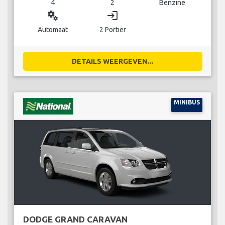
4
2
Benzine
miscellaneous_services
login
Automaat
2 Portier
DETAILS WEERGEVEN...
MINIBUS
DODGE GRAND CARAVAN