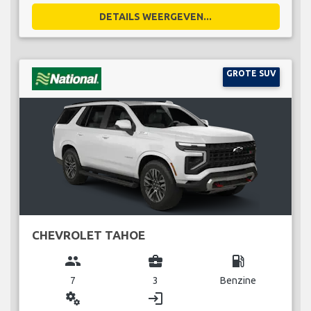
DETAILS WEERGEVEN...
GROTE SUV
CHEVROLET TAHOE
group
business_center
local_gas_station
7
3
Benzine
miscellaneous_services
login