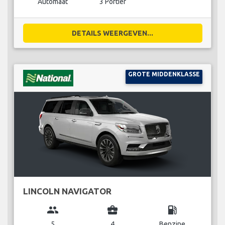
Automaat
3 Portier
DETAILS WEERGEVEN...
GROTE MIDDENKLASSE
LINCOLN NAVIGATOR
group
business_center
local_gas_station
5
4
Benzine