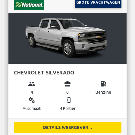
GROTE VRACHTWAGEN
CHEVROLET SILVERADO
group
business_center
local_gas_station
4
0
Benzine
miscellaneous_services
login
Automaat
4 Portier
DETAILS WEERGEVEN...