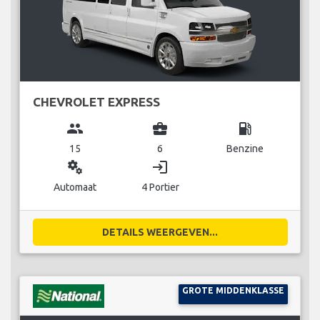
CHEVROLET EXPRESS
group
business_center
local_gas_station
15
6
Benzine
miscellaneous_services
login
Automaat
4 Portier
DETAILS WEERGEVEN...
GROTE MIDDENKLASSE