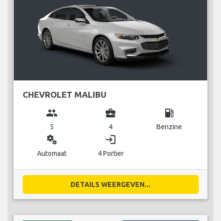
CHEVROLET MALIBU
group
business_center
local_gas_station
5
4
Benzine
miscellaneous_services
login
Automaat
4 Portier
DETAILS WEERGEVEN...