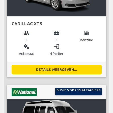
CADILLAC XTS
group
business_center
local_gas_station
5
5
Benzine
miscellaneous_services
login
Automaat
4 Portier
DETAILS WEERGEVEN...
BUSJE VOOR 15 PASSAGIERS