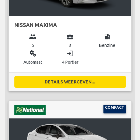
NISSAN MAXIMA
group
business_center
local_gas_station
5
3
Benzine
miscellaneous_services
login
Automaat
4 Portier
DETAILS WEERGEVEN...
COMPACT