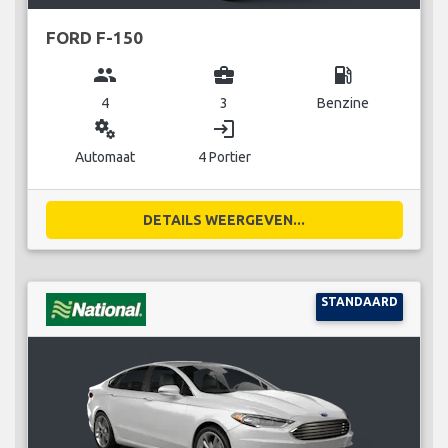
FORD F-150
group
business_center
local_gas_station
4
3
Benzine
miscellaneous_services
login
Automaat
4 Portier
DETAILS WEERGEVEN...
STANDAARD