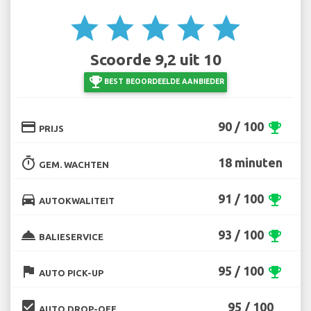
star
star
star
star
star
Scoorde 9,2 uit 10
emoji_events
BEST BEOORDEELDE AANBIEDER
credit_card
90 / 100
emoji_events
PRIJS
timer
18 minuten
GEM. WACHTEN
directions_car
91 / 100
emoji_events
AUTOKWALITEIT
room_service
93 / 100
emoji_events
BALIESERVICE
flag
95 / 100
emoji_events
AUTO PICK-UP
beenhere
95 / 100
AUTO DROP-OFF