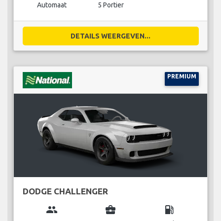
Automaat
5 Portier
DETAILS WEERGEVEN...
PREMIUM
DODGE CHALLENGER
group
business_center
local_gas_station