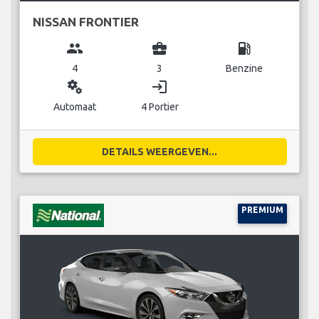
NISSAN FRONTIER
group
business_center
local_gas_station
4
3
Benzine
miscellaneous_services
login
Automaat
4 Portier
DETAILS WEERGEVEN...
PREMIUM