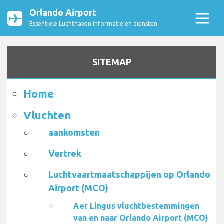
Orlando Airport
Essentiële Luchthaven Informatie en diensten
SITEMAP
Home
Vluchten
aankomsten
Vertrek
Luchtvaartmaatschappijen op Orlando
Airport (MCO)
Aer Lingus vluchtbestemmingen
van en naar Orlando Airport (MCO)