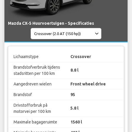
Mazda CX-5 Huurvoertuigen - Specificaties
Lichaamstype
Crossover
Brandstofverbruik tijdens
8.8 l
stadsritten per 100 km
Aangedreven wielen
Front wheel drive
Brandstof
95
Drivstofforbruk på
5.8 l
motorvei per 100 km
Maximale bagageruimte
1560 l