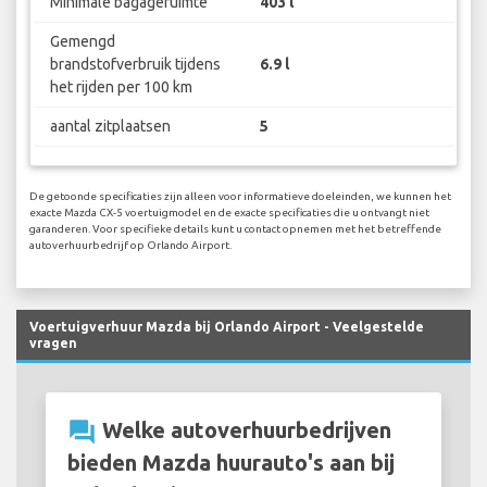
Minimale bagageruimte
403 l
Gemengd
brandstofverbruik tijdens
6.9 l
het rijden per 100 km
aantal zitplaatsen
5
De getoonde specificaties zijn alleen voor informatieve doeleinden, we kunnen het
exacte Mazda CX-5 voertuigmodel en de exacte specificaties die u ontvangt niet
garanderen. Voor specifieke details kunt u contact opnemen met het betreffende
autoverhuurbedrijf op Orlando Airport.
Voertuigverhuur Mazda bij Orlando Airport - Veelgestelde
vragen
question_answer
Welke autoverhuurbedrijven
bieden Mazda huurauto's aan bij