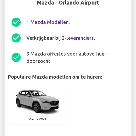
Mazda - Orlando Airport
check_circle
1
Mazda Modellen
.
check_circle
Verkrijgbaar bij
2-leveranciers
.
9 Mazda offertes voor autoverhuur
check_circle
doorzocht.
Populaire Mazda modellen om te huren:
Mazda CX-5