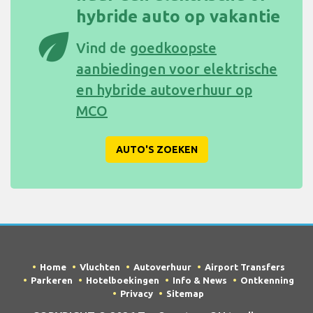
hybride auto op vakantie
eco
Vind de
goedkoopste
aanbiedingen voor elektrische
en hybride autoverhuur op
MCO
AUTO'S ZOEKEN
Home
Vluchten
Autoverhuur
Airport Transfers
Parkeren
Hotelboekingen
Info & News
Ontkenning
Privacy
Sitemap