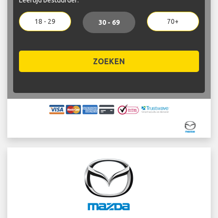
18 - 29
70+
30 - 69
ZOEKEN