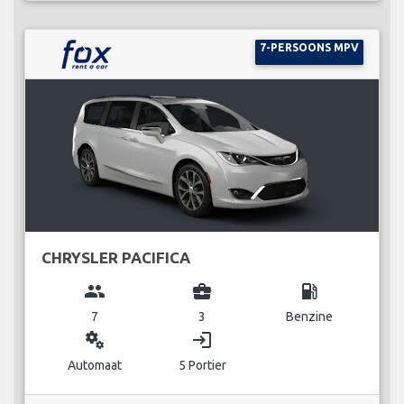
7-PERSOONS MPV
CHRYSLER PACIFICA
group
business_center
local_gas_station
7
3
Benzine
miscellaneous_services
login
Automaat
5 Portier