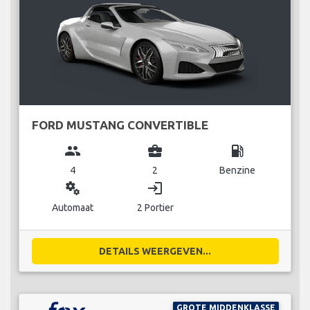
FORD MUSTANG CONVERTIBLE
group
business_center
local_gas_station
4
2
Benzine
miscellaneous_services
login
Automaat
2 Portier
DETAILS WEERGEVEN...
GROTE MIDDENKLASSE