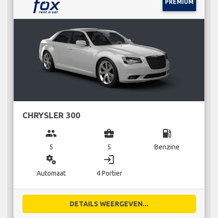
PREMIUM
CHRYSLER 300
group
business_center
local_gas_station
5
5
Benzine
miscellaneous_services
login
Automaat
4 Portier
DETAILS WEERGEVEN...