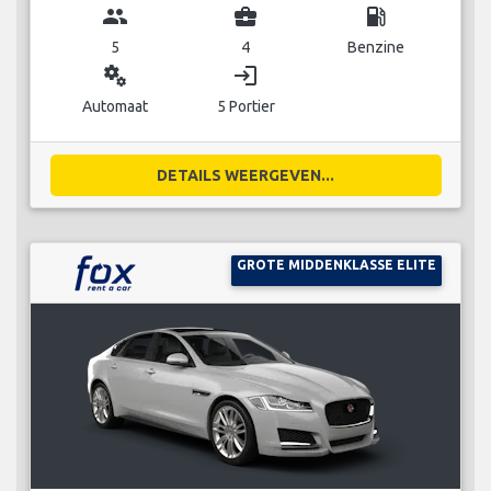
group
business_center
local_gas_station
5
4
Benzine
miscellaneous_services
login
Automaat
5 Portier
DETAILS WEERGEVEN...
GROTE MIDDENKLASSE ELITE