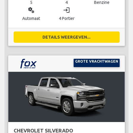
5
4
Benzine
miscellaneous_services
login
Automaat
4 Portier
DETAILS WEERGEVEN...
GROTE VRACHTWAGEN
CHEVROLET SILVERADO