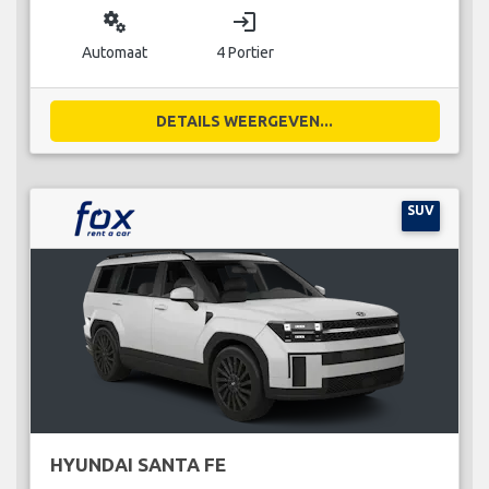
miscellaneous_services
login
Automaat
4 Portier
DETAILS WEERGEVEN...
SUV
HYUNDAI SANTA FE