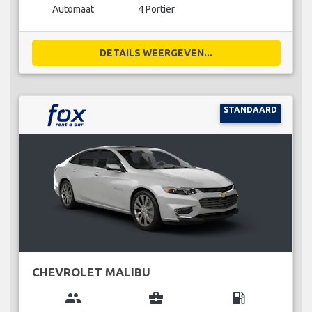
Automaat
4 Portier
DETAILS WEERGEVEN...
STANDAARD
CHEVROLET MALIBU
group
business_center
local_gas_station