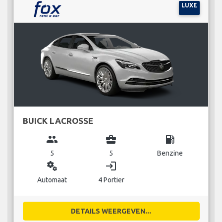
LUXE
BUICK LACROSSE
group
business_center
local_gas_station
5
5
Benzine
miscellaneous_services
login
Automaat
4 Portier
DETAILS WEERGEVEN...