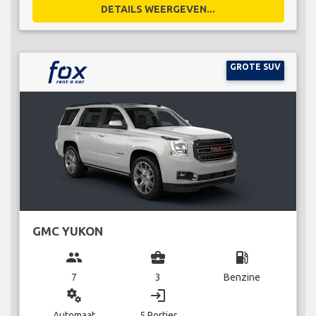
DETAILS WEERGEVEN...
GROTE SUV
GMC YUKON
group
business_center
local_gas_station
7
3
Benzine
miscellaneous_services
login
Automaat
5 Portier