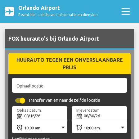
Orlando Airport
Essentiële Luchthaven Informatie en diensten
FOX huurauto's bij Orlando Airport
HUURAUTO TEGEN EEN ONVERSLAANBARE
PRIJS
Ophaallocatie
Transfer van en naar dezelfde locatie
Ophaaldatum
Inleverdatum
Leeftijd bestuurder: