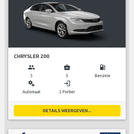
CHRYSLER 200
group
business_center
local_gas_station
5
3
Benzine
miscellaneous_services
login
Automaat
2 Portier
DETAILS WEERGEVEN...