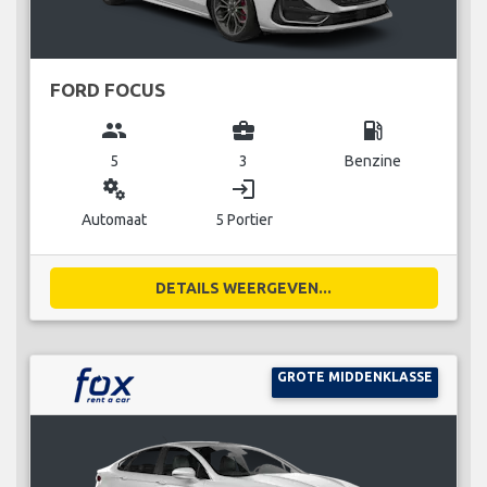
FORD FOCUS
group
business_center
local_gas_station
5
3
Benzine
miscellaneous_services
login
Automaat
5 Portier
DETAILS WEERGEVEN...
GROTE MIDDENKLASSE