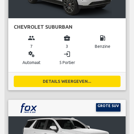
CHEVROLET SUBURBAN
group
business_center
local_gas_station
7
3
Benzine
miscellaneous_services
login
Automaat
5 Portier
DETAILS WEERGEVEN...
GROTE SUV