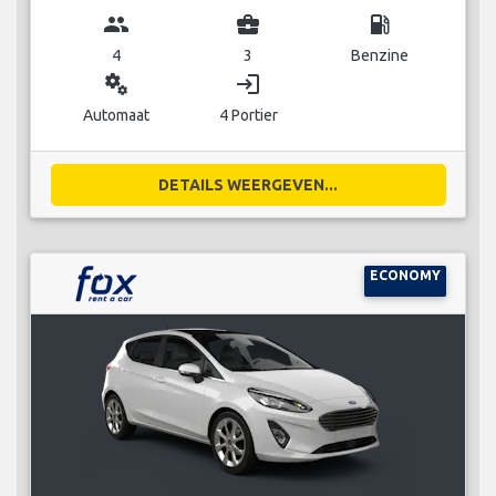
group
business_center
local_gas_station
4
3
Benzine
miscellaneous_services
login
Automaat
4 Portier
DETAILS WEERGEVEN...
ECONOMY