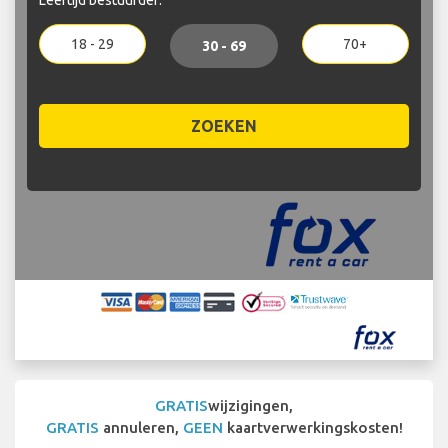
18 - 29
70+
30 - 69
ZOEKEN
GRATIS
wijzigingen,
GRATIS
annuleren,
GEEN
kaartverwerkingskosten!