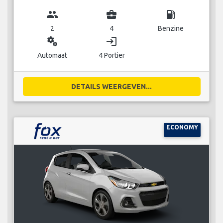
group
business_center
local_gas_station
2
4
Benzine
miscellaneous_services
login
Automaat
4 Portier
DETAILS WEERGEVEN...
ECONOMY