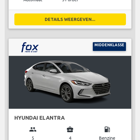
DETAILS WEERGEVEN...
MIDDENKLASSE
HYUNDAI ELANTRA
group
business_center
local_gas_station
5
4
Benzine