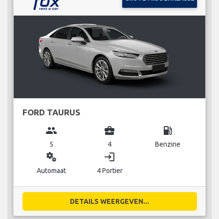
FORD TAURUS
group
business_center
local_gas_station
5
4
Benzine
miscellaneous_services
login
Automaat
4 Portier
DETAILS WEERGEVEN...