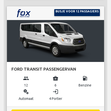
BUSJE VOOR 12 PASSAGIERS
FORD TRANSIT PASSENGERVAN
group
business_center
local_gas_station
12
6
Benzine
miscellaneous_services
login
Automaat
4 Portier