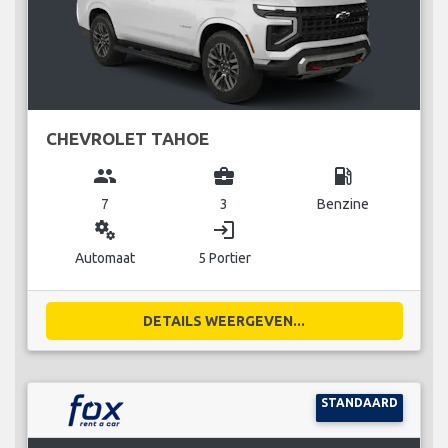
CHEVROLET TAHOE
group
business_center
local_gas_station
7
3
Benzine
miscellaneous_services
login
Automaat
5 Portier
DETAILS WEERGEVEN...
STANDAARD