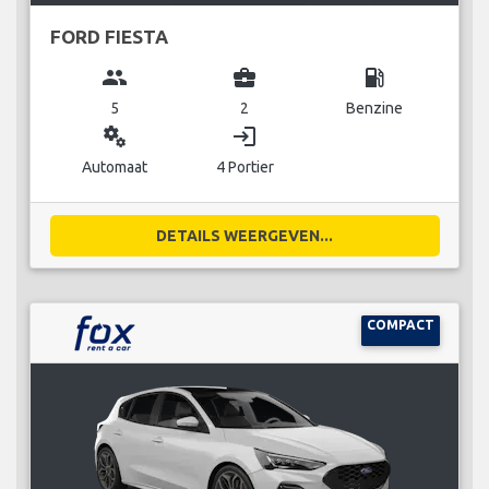
FORD FIESTA
group
business_center
local_gas_station
5
2
Benzine
miscellaneous_services
login
Automaat
4 Portier
DETAILS WEERGEVEN...
COMPACT