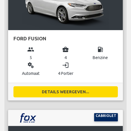
FORD FUSION
group
business_center
local_gas_station
5
4
Benzine
miscellaneous_services
login
Automaat
4 Portier
DETAILS WEERGEVEN...
CABRIOLET