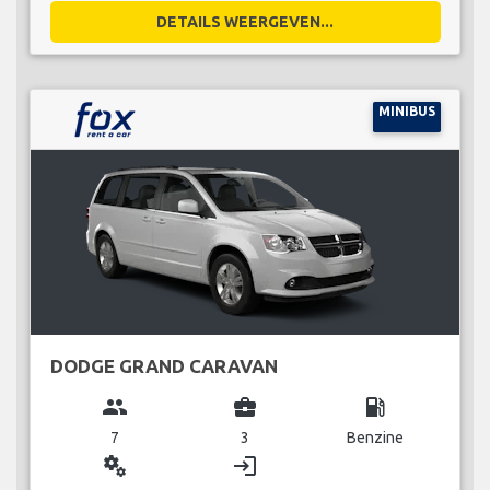
DETAILS WEERGEVEN...
MINIBUS
DODGE GRAND CARAVAN
group
business_center
local_gas_station
7
3
Benzine
miscellaneous_services
login