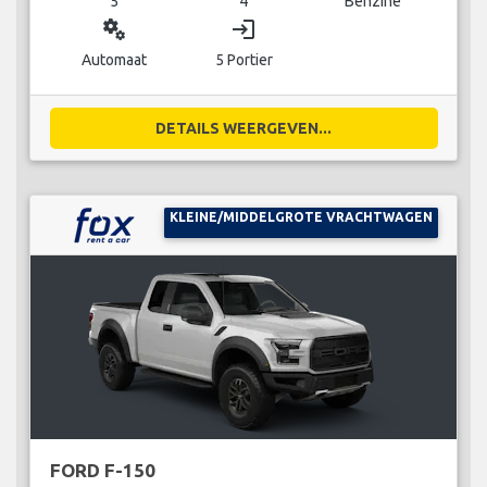
5
4
Benzine
miscellaneous_services
login
Automaat
5 Portier
DETAILS WEERGEVEN...
KLEINE/MIDDELGROTE VRACHTWAGEN
FORD F-150