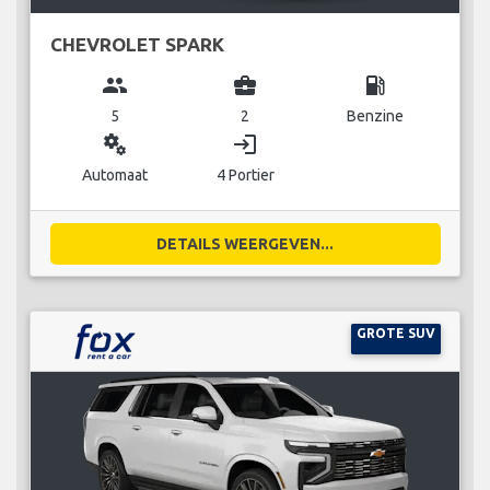
CHEVROLET SPARK
group
business_center
local_gas_station
5
2
Benzine
miscellaneous_services
login
Automaat
4 Portier
DETAILS WEERGEVEN...
GROTE SUV