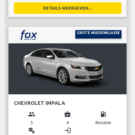
DETAILS WEERGEVEN...
GROTE MIDDENKLASSE
CHEVROLET IMPALA
group
business_center
local_gas_station
5
4
Benzine
miscellaneous_services
login