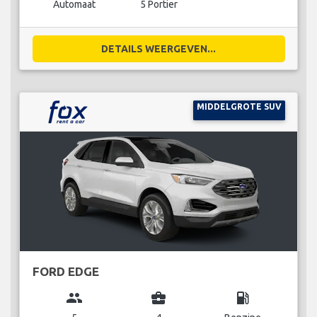
Automaat
5 Portier
DETAILS WEERGEVEN...
MIDDELGROTE SUV
FORD EDGE
group
business_center
local_gas_station