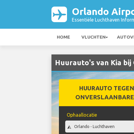
Orlando Airp
Essentiële Luchthaven Infor
HOME
VLUCHTEN
AUTOV
Huurauto's van Kia bij
HUURAUTO TEGEN
ONVERSLAANBARE 
Ophaallocatie