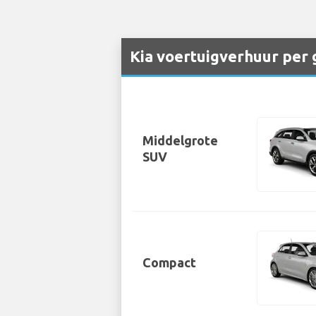
Kia voertuigverhuur per
Middelgrote
SUV
Compact