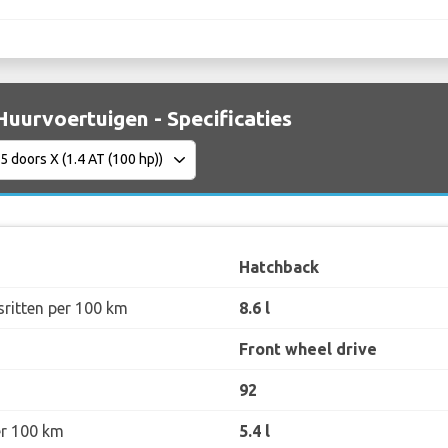
Huurvoertuigen - Specificaties
Hatchback
sritten per 100 km
8.6 l
Front wheel drive
92
er 100 km
5.4 l