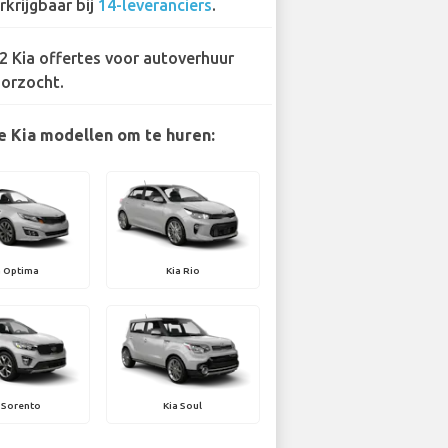
rkrijgbaar bij
14-leveranciers
.
2 Kia offertes voor autoverhuur
orzocht.
e Kia modellen om te huren:
a Optima
Kia Rio
 Sorento
Kia Soul