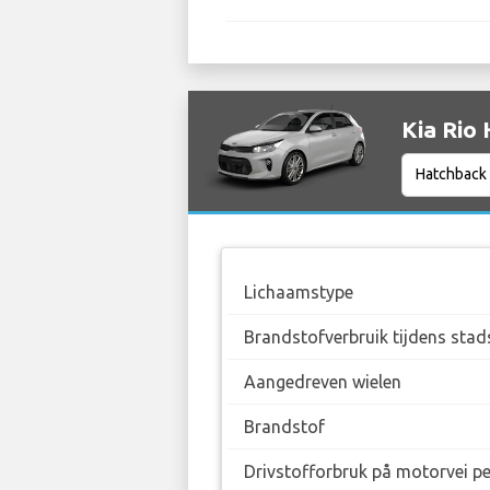
Kia Rio 
Lichaamstype
Brandstofverbruik tijdens stad
Aangedreven wielen
Brandstof
Drivstofforbruk på motorvei p