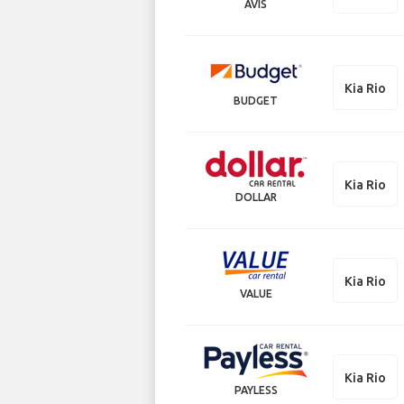
AVIS
Kia Rio
BUDGET
Kia Rio
DOLLAR
Kia Rio
VALUE
Kia Rio
PAYLESS