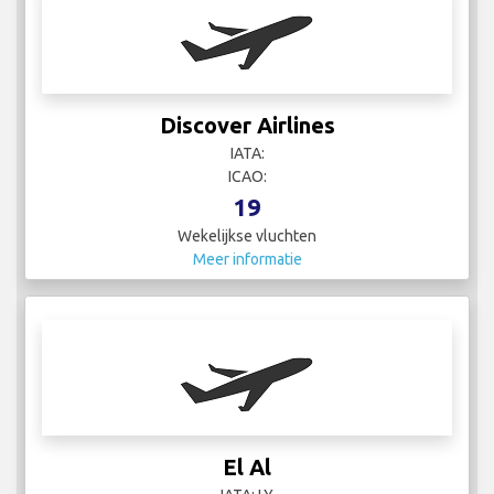
Discover Airlines
IATA:
ICAO:
19
Wekelijkse vluchten
Meer informatie
El Al