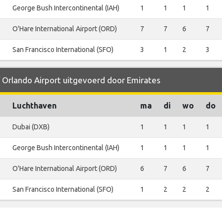
George Bush Intercontinental (IAH)
1
1
1
1
O'Hare International Airport (ORD)
7
7
6
7
San Francisco International (SFO)
3
1
2
3
f Orlando Airport uitgevoerd door Emirates
Luchthaven
ma
di
wo
do
Dubai (DXB)
1
1
1
1
George Bush Intercontinental (IAH)
1
1
1
1
O'Hare International Airport (ORD)
6
7
6
7
San Francisco International (SFO)
1
2
2
2