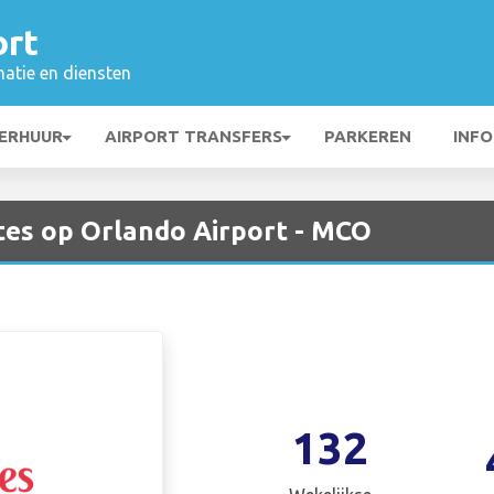
ort
matie en diensten
ERHUUR
AIRPORT TRANSFERS
PARKEREN
INFO
tes op Orlando Airport - MCO
132