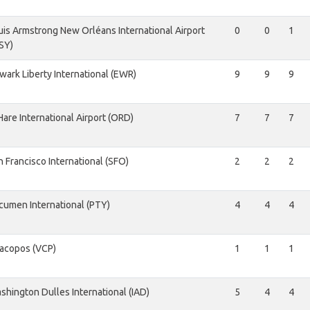
uis Armstrong New Orléans International Airport
0
0
1
SY)
wark Liberty International (EWR)
9
9
9
Hare International Airport (ORD)
7
7
7
n Francisco International (SFO)
2
2
2
cumen International (PTY)
4
4
4
racopos (VCP)
1
1
1
shington Dulles International (IAD)
5
4
4