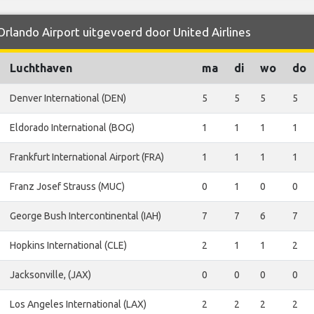
Orlando Airport uitgevoerd door United Airlines
Luchthaven
ma
di
wo
do
Denver International (DEN)
5
5
5
5
Eldorado International (BOG)
1
1
1
1
Frankfurt International Airport (FRA)
1
1
1
1
Franz Josef Strauss (MUC)
0
1
0
0
George Bush Intercontinental (IAH)
7
7
6
7
Hopkins International (CLE)
2
1
1
2
Jacksonville, (JAX)
0
0
0
0
Los Angeles International (LAX)
2
2
2
2