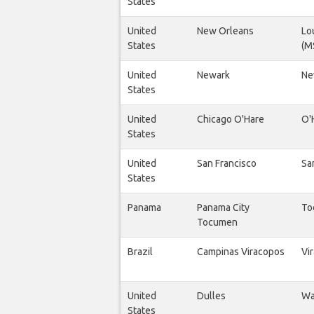
States
United
New Orleans
Lo
States
(M
United
Newark
Ne
States
United
Chicago O'Hare
O'
States
United
San Francisco
Sa
States
Panama
Panama City
To
Tocumen
Brazil
Campinas Viracopos
Vi
United
Dulles
Wa
States