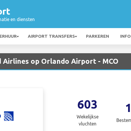
ort
matie en diensten
ERHUUR
AIRPORT TRANSFERS
PARKEREN
INFO
 Airlines op Orlando Airport - MCO
603
Wekelijkse
Beste
vluchten