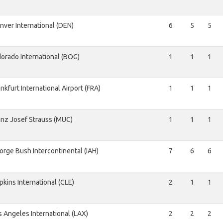
nver International (DEN)
6
5
5
dorado International (BOG)
1
1
1
nkfurt International Airport (FRA)
1
1
1
anz Josef Strauss (MUC)
1
1
1
orge Bush Intercontinental (IAH)
7
6
6
pkins International (CLE)
2
1
1
s Angeles International (LAX)
2
2
2