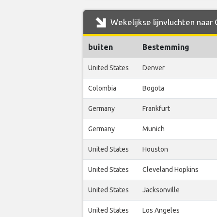
Wekelijkse lijnvluchten naar 
buiten
Bestemming
United States
Denver
Colombia
Bogota
Germany
Frankfurt
Germany
Munich
United States
Houston
United States
Cleveland Hopkins
United States
Jacksonville
United States
Los Angeles