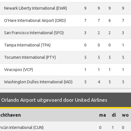
Newark Liberty International (EWR)
9
9
9
9
O'Hare International Airport (ORD)
7
7
6
7
San Francisco International (SFO)
3
2
2
3
Tampa International (TPA)
0
0
0
1
Tocumen International (PTY)
5
5
5
5
Viracopos (VCP)
1
1
1
1
Washington Dulles International (IAD)
5
4
5
5
 Orlando Airport uitgevoerd door United Airlines
chthaven
ma
di
wo
ncún International (CUN)
0
1
0