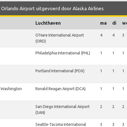
 Orlando Airport uitgevoerd door Alaska Airlines
Luchthaven
ma
di
w
O'Hare International Airport
4
4
3
(ORD)
Philadelphia International (PHL)
1
1
1
Portland International (PDX)
1
1
1
 Washington
Ronald Reagan Airport (DCA)
1
1
1
San Diego International Airport
2
2
2
(SAN)
Seattle-Tacoma International
3
3
3