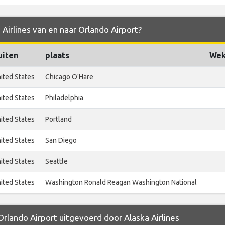
 Airlines van en naar Orlando Airport?
uiten
plaats
Wek
ited States
Chicago O'Hare
ited States
Philadelphia
ited States
Portland
ited States
San Diego
ited States
Seattle
ited States
Washington Ronald Reagan Washington National
Orlando Airport uitgevoerd door Alaska Airlines