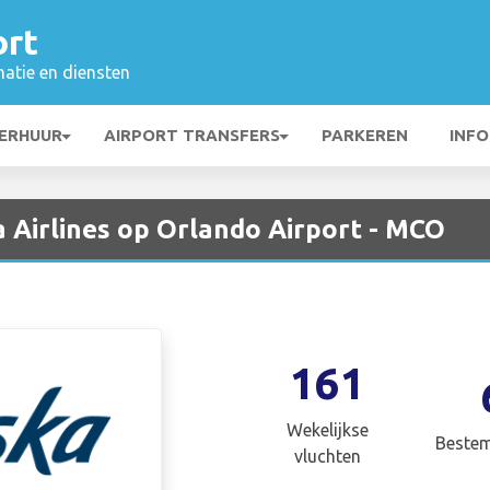
ort
matie en diensten
ERHUUR
AIRPORT TRANSFERS
PARKEREN
INFO
 Airlines op Orlando Airport - MCO
161
Wekelijkse
Beste
vluchten