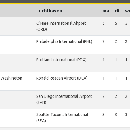
Luchthaven
ma
di
w
O'Hare International Airport
5
5
5
(ORD)
Philadelphia International (PHL)
2
2
2
Portland International (PDX)
1
1
1
 Washington
Ronald Reagan Airport (DCA)
1
1
1
San Diego International Airport
2
2
2
(SAN)
Seattle-Tacoma International
3
3
3
(SEA)