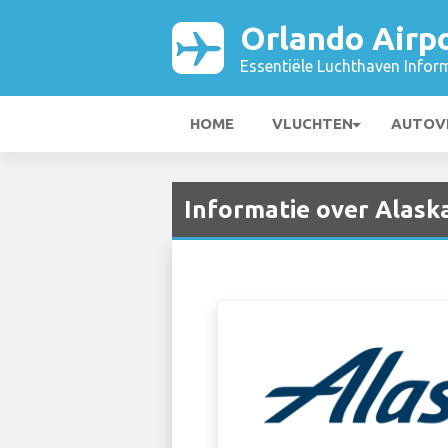
Orlando Airp
Essentiële Luchthaven Infor
HOME
VLUCHTEN
AUTOV
Informatie over Alaska