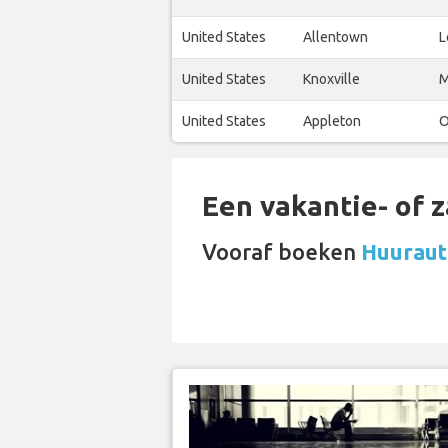
United States
Allentown
L
United States
Knoxville
M
United States
Appleton
O
Een vakantie- of 
Vooraf boeken
Huurauto