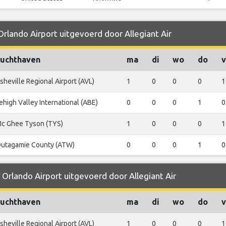
Orlando Airport uitgevoerd door Allegiant Air
uchthaven
ma
di
wo
do
v
sheville Regional Airport (AVL)
1
0
0
0
1
ehigh Valley International (ABE)
0
0
0
1
0
c Ghee Tyson (TYS)
1
0
0
0
1
utagamie County (ATW)
0
0
0
1
0
 Orlando Airport uitgevoerd door Allegiant Air
uchthaven
ma
di
wo
do
v
sheville Regional Airport (AVL)
1
0
0
0
1