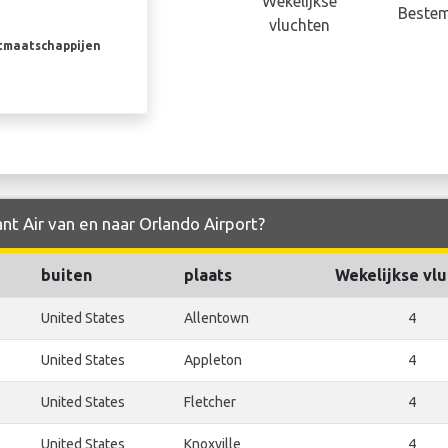
Wekelijkse
Beste
vluchten
rtmaatschappijen
ant Air van en naar Orlando Airport?
buiten
plaats
Wekelijkse vl
United States
Allentown
4
United States
Appleton
4
United States
Fletcher
4
United States
Knoxville
4