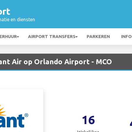
ort
matie en diensten
ERHUUR
AIRPORT TRANSFERS
PARKEREN
INFO
ant Air op Orlando Airport - MCO
16