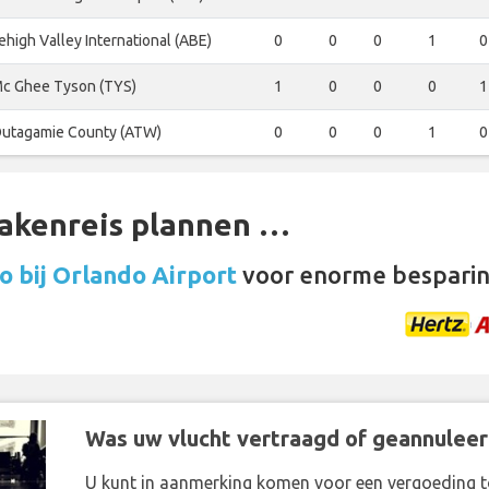
ehigh Valley International (ABE)
0
0
0
1
0
c Ghee Tyson (TYS)
1
0
0
0
1
utagamie County (ATW)
0
0
0
1
0
zakenreis plannen …
 bij Orlando Airport
voor enorme besparin
Was uw vlucht vertraagd of geannuleer
U kunt in aanmerking komen voor een vergoeding t