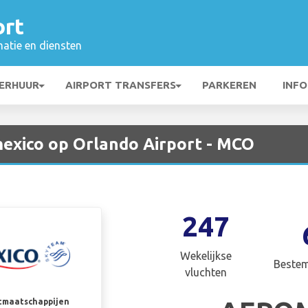
ort
matie en diensten
ERHUUR
AIRPORT TRANSFERS
PARKEREN
INFO
exico op Orlando Airport - MCO
247
Wekelijkse
Beste
vluchten
rtmaatschappijen