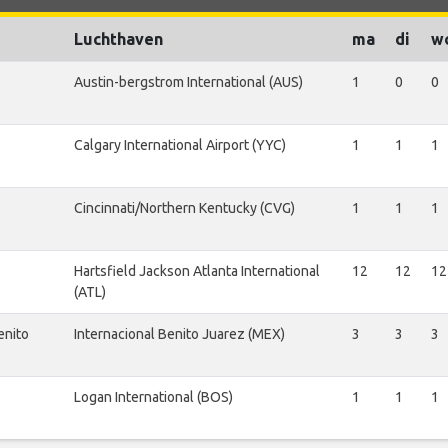
Luchthaven
ma
di
w
Austin-bergstrom International (AUS)
1
0
0
Calgary International Airport (YYC)
1
1
1
Cincinnati/Northern Kentucky (CVG)
1
1
1
Hartsfield Jackson Atlanta International
12
12
12
(ATL)
enito
Internacional Benito Juarez (MEX)
3
3
3
Logan International (BOS)
1
1
1