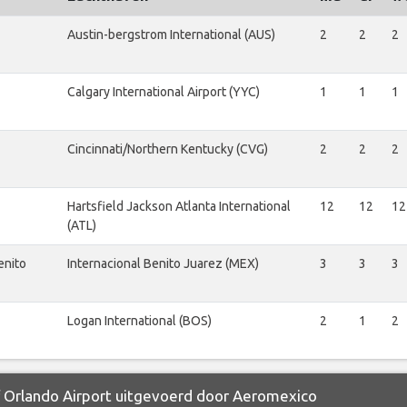
Austin-bergstrom International (AUS)
2
2
2
Calgary International Airport (YYC)
1
1
1
Cincinnati/Northern Kentucky (CVG)
2
2
2
Hartsfield Jackson Atlanta International
12
12
12
(ATL)
enito
Internacional Benito Juarez (MEX)
3
3
3
Logan International (BOS)
2
1
2
f Orlando Airport uitgevoerd door Aeromexico