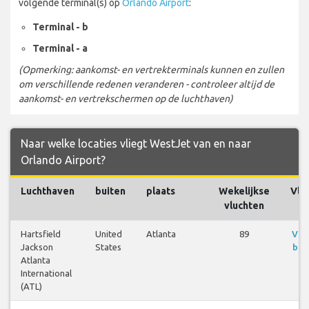
volgende terminal(s) op
Orlando Airport
:
Terminal - b
Terminal - a
(Opmerking: aankomst- en vertrekterminals kunnen en zullen
om verschillende redenen veranderen - controleer altijd de
aankomst- en vertrekschermen op de luchthaven)
Naar welke locaties vliegt WestJet van en naar
Orlando Airport?
Luchthaven
buiten
plaats
Wekelijkse
Vlu
vluchten
Hartsfield
United
Atlanta
89
Vlu
Jackson
States
bek
Atlanta
International
(ATL)