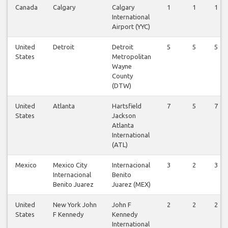
Canada
Calgary
Calgary
1
1
1
International
Airport (YYC)
United
Detroit
Detroit
5
5
5
States
Metropolitan
Wayne
County
(DTW)
United
Atlanta
Hartsfield
7
5
7
States
Jackson
Atlanta
International
(ATL)
Mexico
Mexico City
Internacional
3
2
3
Internacional
Benito
Benito Juarez
Juarez (MEX)
United
New York John
John F
2
2
2
States
F Kennedy
Kennedy
International