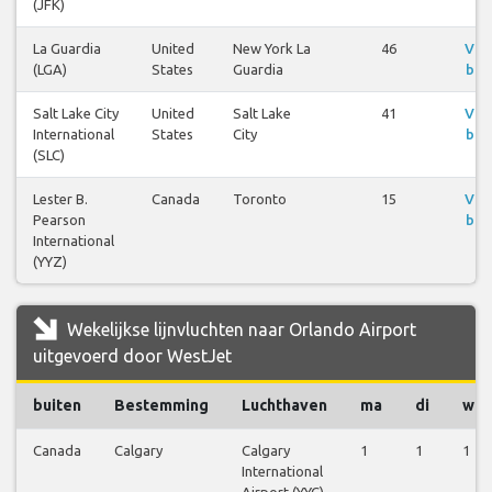
(JFK)
La Guardia
United
New York La
46
Vlu
(LGA)
States
Guardia
bek
Salt Lake City
United
Salt Lake
41
Vlu
International
States
City
bek
(SLC)
Lester B.
Canada
Toronto
15
Vlu
Pearson
bek
International
(YYZ)
Wekelijkse lijnvluchten naar Orlando Airport
uitgevoerd door WestJet
buiten
Bestemming
Luchthaven
ma
di
wo
Canada
Calgary
Calgary
1
1
1
International
Airport (YYC)