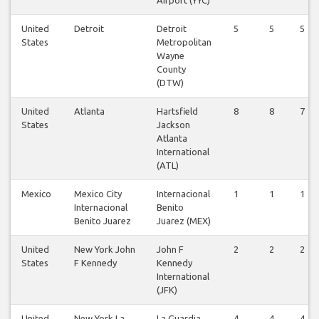
United
Detroit
Detroit
5
5
5
States
Metropolitan
Wayne
County
(DTW)
United
Atlanta
Hartsfield
8
8
7
States
Jackson
Atlanta
International
(ATL)
Mexico
Mexico City
Internacional
1
1
1
Internacional
Benito
Benito Juarez
Juarez (MEX)
United
New York John
John F
2
2
2
States
F Kennedy
Kennedy
International
(JFK)
United
New York La
La Guardia
4
4
4