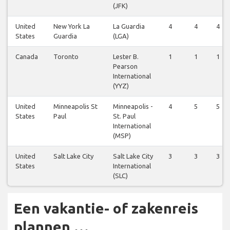
(JFK)
United
New York La
La Guardia
4
4
4
States
Guardia
(LGA)
Canada
Toronto
Lester B.
1
1
1
Pearson
International
(YYZ)
United
Minneapolis St
Minneapolis -
4
5
5
States
Paul
St. Paul
International
(MSP)
United
Salt Lake City
Salt Lake City
3
3
3
States
International
(SLC)
Een vakantie- of zakenreis
plannen …