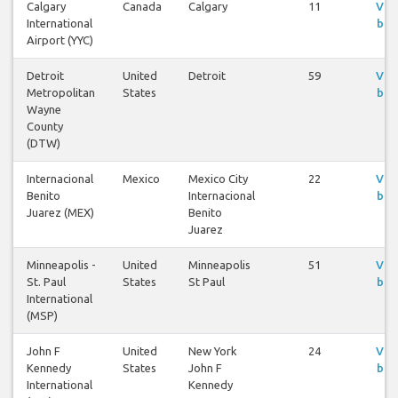
Calgary
Canada
Calgary
11
Vlu
International
bek
Airport (YYC)
Detroit
United
Detroit
59
Vlu
Metropolitan
States
bek
Wayne
County
(DTW)
Internacional
Mexico
Mexico City
22
Vlu
Benito
Internacional
bek
Juarez (MEX)
Benito
Juarez
Minneapolis -
United
Minneapolis
51
Vlu
St. Paul
States
St Paul
bek
International
(MSP)
John F
United
New York
24
Vlu
Kennedy
States
John F
bek
International
Kennedy