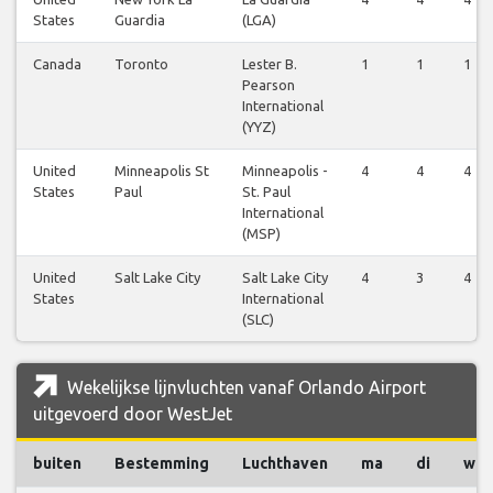
States
Guardia
(LGA)
Canada
Toronto
Lester B.
1
1
1
Pearson
International
(YYZ)
United
Minneapolis St
Minneapolis -
4
4
4
States
Paul
St. Paul
International
(MSP)
United
Salt Lake City
Salt Lake City
4
3
4
States
International
(SLC)
Wekelijkse lijnvluchten vanaf Orlando Airport
uitgevoerd door WestJet
buiten
Bestemming
Luchthaven
ma
di
wo