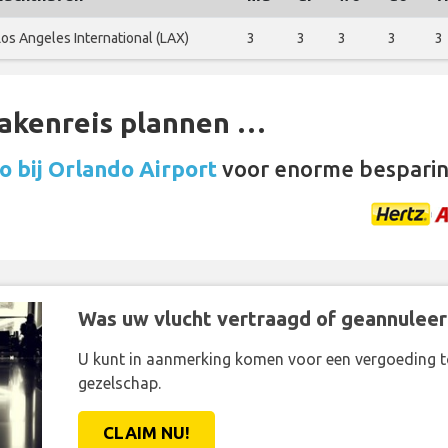
Los Angeles International (LAX)
3
3
3
3
3
zakenreis plannen …
 bij Orlando Airport
voor enorme besparin
Was uw vlucht vertraagd of geannuleer
U kunt in aanmerking komen voor een vergoeding t
gezelschap.
CLAIM NU!