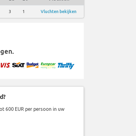
3
1
Vluchten bekijken
gen.
d?
ot 600 EUR per persoon in uw