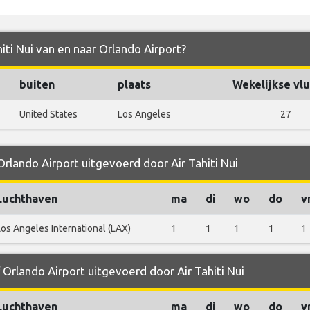
hiti Nui van en naar Orlando Airport?
buiten
plaats
Wekelijkse vl
United States
Los Angeles
27
Orlando Airport uitgevoerd door Air Tahiti Nui
Luchthaven
ma
di
wo
do
v
Los Angeles International (LAX)
1
1
1
1
1
 Orlando Airport uitgevoerd door Air Tahiti Nui
Luchthaven
ma
di
wo
do
v