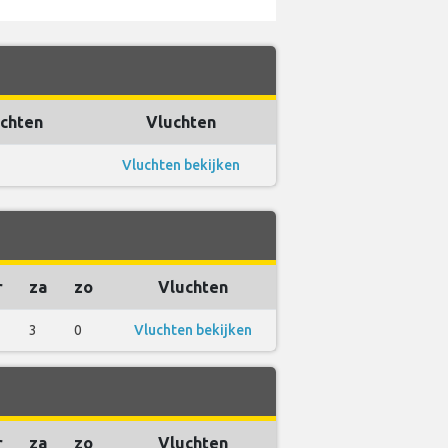
uchten
Vluchten
Vluchten bekijken
r
za
zo
Vluchten
3
0
Vluchten bekijken
r
za
zo
Vluchten