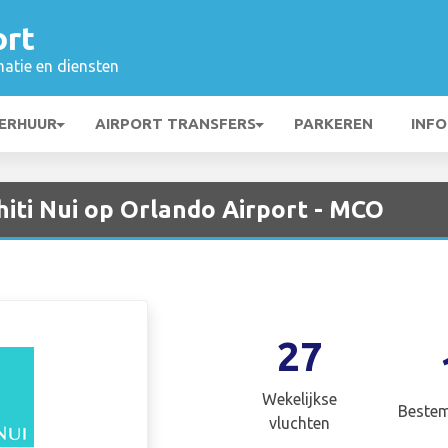
ort
matie en diensten
ERHUUR
AIRPORT TRANSFERS
PARKEREN
INFO
hiti Nui op Orlando Airport - MCO
27
Wekelijkse
Beste
vluchten