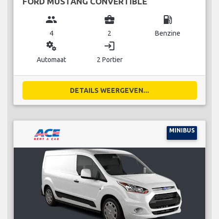
FORD MUSTANG CONVERTIBLE
group
business_center
local_gas_station
4
2
Benzine
miscellaneous_services
login
Automaat
2 Portier
DETAILS WEERGEVEN...
MINIBUS