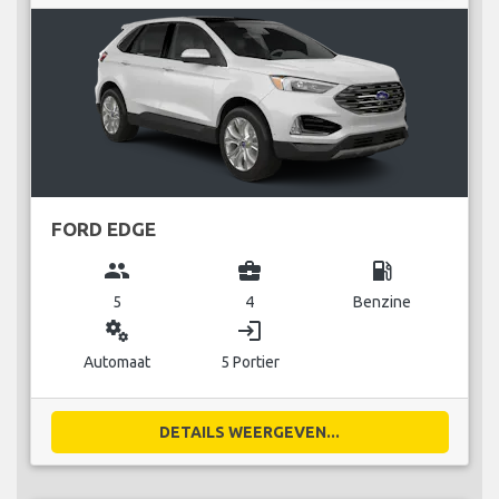
FORD EDGE
group
business_center
local_gas_station
5
4
Benzine
miscellaneous_services
login
Automaat
5 Portier
DETAILS WEERGEVEN...