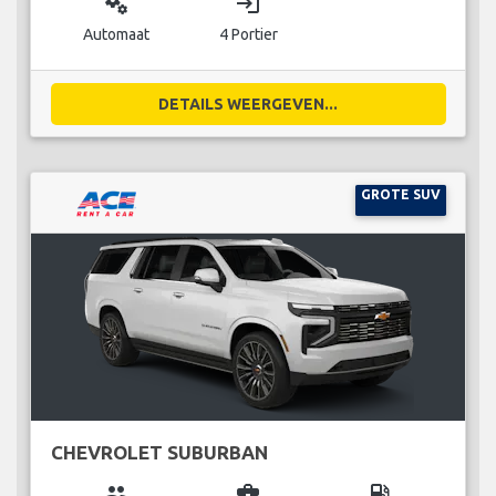
miscellaneous_services
login
Automaat
4 Portier
DETAILS WEERGEVEN...
GROTE SUV
CHEVROLET SUBURBAN
group
business_center
local_gas_station