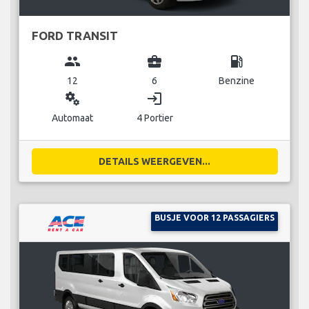
FORD TRANSIT
group
business_center
local_gas_station
12
6
Benzine
miscellaneous_services
login
Automaat
4 Portier
DETAILS WEERGEVEN...
BUSJE VOOR 12 PASSAGIERS