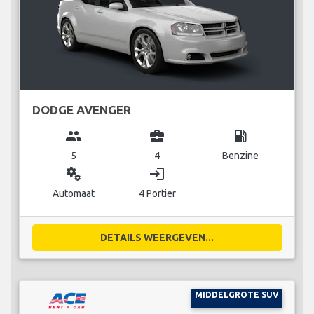
DODGE AVENGER
group
business_center
local_gas_station
5
4
Benzine
miscellaneous_services
login
Automaat
4 Portier
DETAILS WEERGEVEN...
MIDDELGROTE SUV