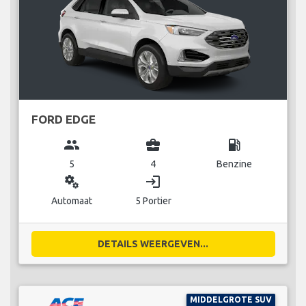
FORD EDGE
group
business_center
local_gas_station
5
4
Benzine
miscellaneous_services
login
Automaat
5 Portier
DETAILS WEERGEVEN...
MIDDELGROTE SUV