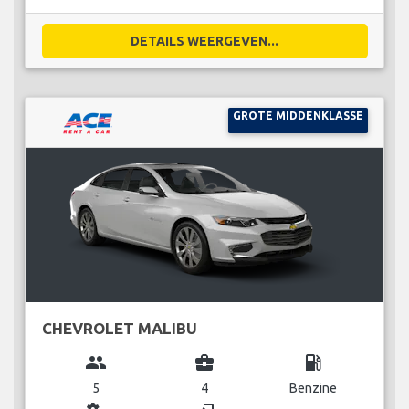
DETAILS WEERGEVEN...
GROTE MIDDENKLASSE
CHEVROLET MALIBU
group
business_center
local_gas_station
5
4
Benzine