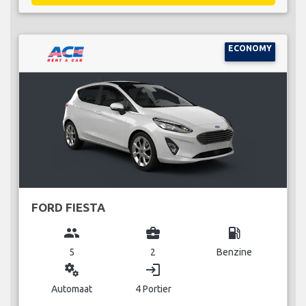
ECONOMY
FORD FIESTA
group
business_center
local_gas_station
5
2
Benzine
miscellaneous_services
login
Automaat
4 Portier