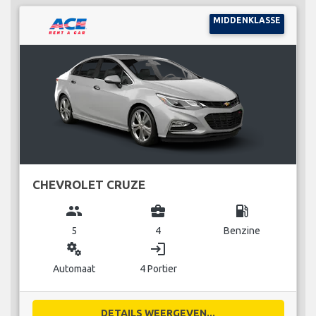
MIDDENKLASSE
CHEVROLET CRUZE
group
business_center
local_gas_station
5
4
Benzine
miscellaneous_services
login
Automaat
4 Portier
DETAILS WEERGEVEN...