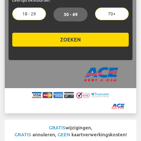
18 - 29
70+
30 - 69
ZOEKEN
GRATIS
wijzigingen,
GRATIS
annuleren,
GEEN
kaartverwerkingskosten!