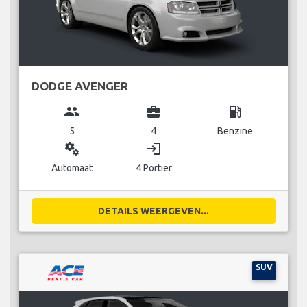
DODGE AVENGER
group
business_center
local_gas_station
5
4
Benzine
miscellaneous_services
login
Automaat
4 Portier
DETAILS WEERGEVEN...
SUV