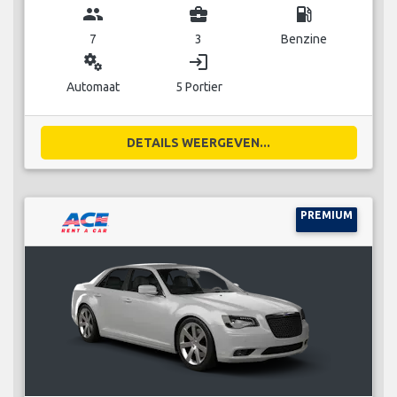
group
business_center
local_gas_station
7
3
Benzine
miscellaneous_services
login
Automaat
5 Portier
DETAILS WEERGEVEN...
PREMIUM