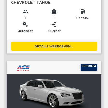
CHEVROLET TAHOE
group
business_center
local_gas_station
7
3
Benzine
miscellaneous_services
login
Automaat
5 Portier
DETAILS WEERGEVEN...
PREMIUM