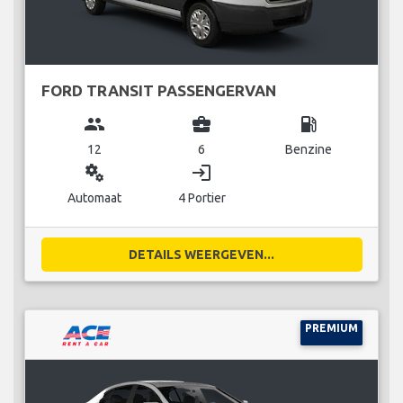
FORD TRANSIT PASSENGERVAN
group
business_center
local_gas_station
12
6
Benzine
miscellaneous_services
login
Automaat
4 Portier
DETAILS WEERGEVEN...
PREMIUM