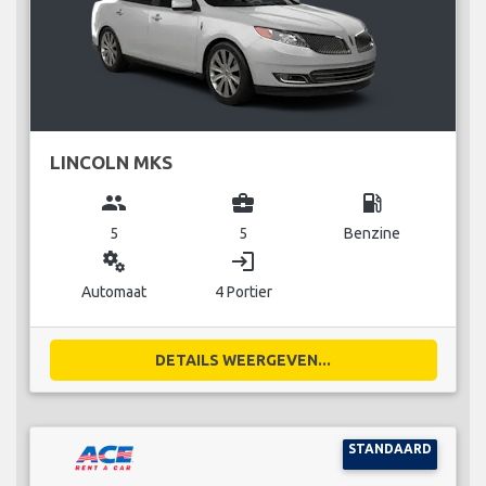
LINCOLN MKS
group
business_center
local_gas_station
5
5
Benzine
miscellaneous_services
login
Automaat
4 Portier
DETAILS WEERGEVEN...
STANDAARD