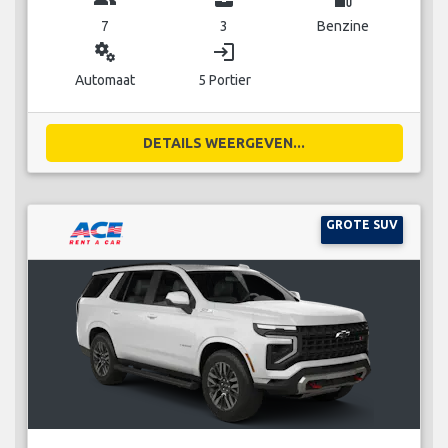
7
3
Benzine
miscellaneous_services
login
Automaat
5 Portier
DETAILS WEERGEVEN...
GROTE SUV