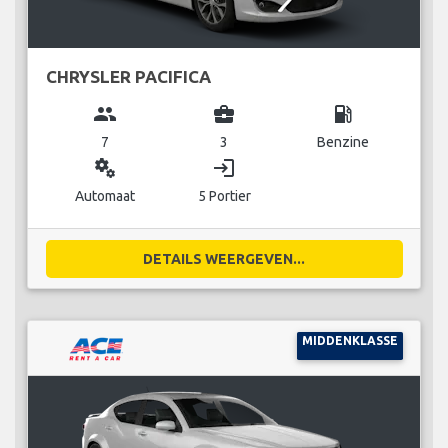
CHRYSLER PACIFICA
group
business_center
local_gas_station
7
3
Benzine
miscellaneous_services
login
Automaat
5 Portier
DETAILS WEERGEVEN...
MIDDENKLASSE