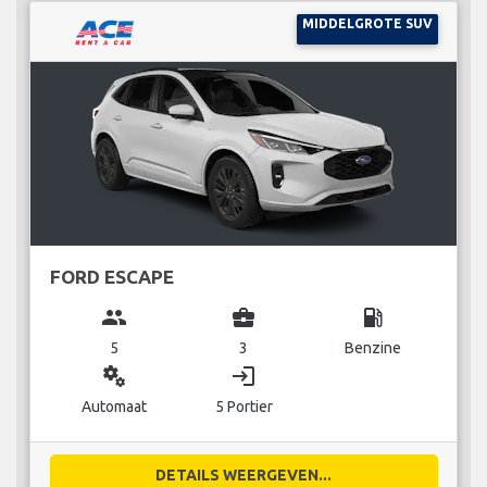
MIDDELGROTE SUV
FORD ESCAPE
group
business_center
local_gas_station
5
3
Benzine
miscellaneous_services
login
Automaat
5 Portier
DETAILS WEERGEVEN...