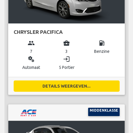
CHRYSLER PACIFICA
group
business_center
local_gas_station
7
3
Benzine
miscellaneous_services
login
Automaat
5 Portier
DETAILS WEERGEVEN...
MIDDENKLASSE