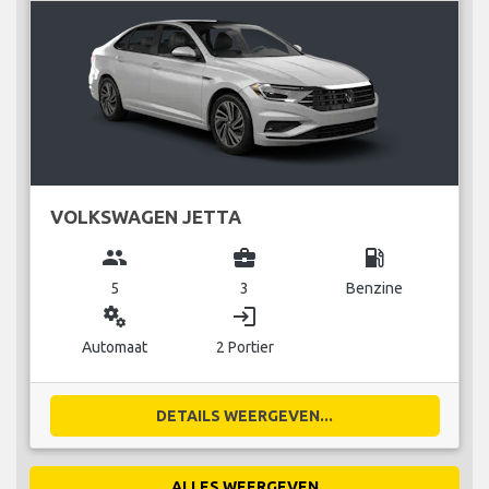
VOLKSWAGEN JETTA
group
business_center
local_gas_station
5
3
Benzine
miscellaneous_services
login
Automaat
2 Portier
DETAILS WEERGEVEN...
ALLES WEERGEVEN