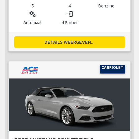
5
4
Benzine
miscellaneous_services
login
Automaat
4 Portier
DETAILS WEERGEVEN...
CABRIOLET