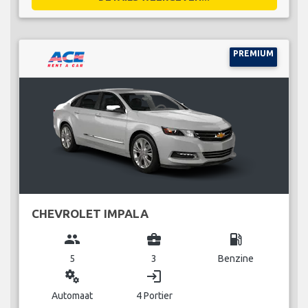
PREMIUM
CHEVROLET IMPALA
group
business_center
local_gas_station
5
3
Benzine
miscellaneous_services
login
Automaat
4 Portier