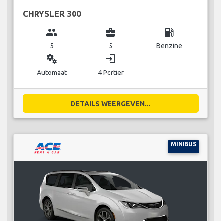
CHRYSLER 300
group
business_center
local_gas_station
5
5
Benzine
miscellaneous_services
login
Automaat
4 Portier
DETAILS WEERGEVEN...
MINIBUS