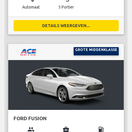
Automaat
5 Portier
DETAILS WEERGEVEN...
GROTE MIDDENKLASSE
FORD FUSION
group
business_center
local_gas_station