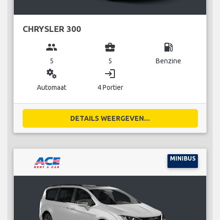
CHRYSLER 300
group
business_center
local_gas_station
5
5
Benzine
miscellaneous_services
login
Automaat
4 Portier
DETAILS WEERGEVEN...
MINIBUS