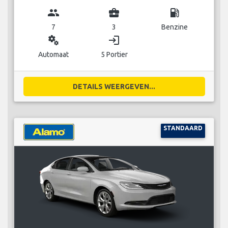
group
business_center
local_gas_station
7
3
Benzine
miscellaneous_services
login
Automaat
5 Portier
DETAILS WEERGEVEN...
STANDAARD