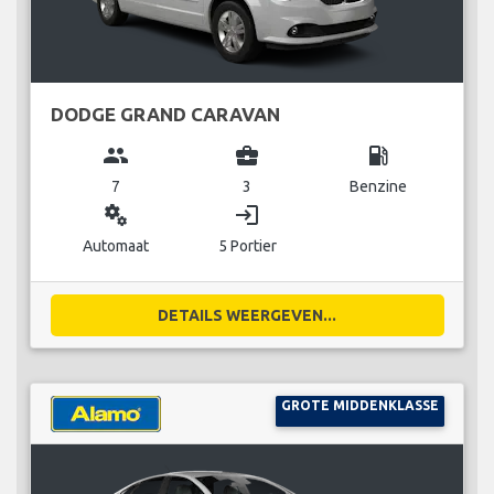
DODGE GRAND CARAVAN
group
business_center
local_gas_station
7
3
Benzine
miscellaneous_services
login
Automaat
5 Portier
DETAILS WEERGEVEN...
GROTE MIDDENKLASSE