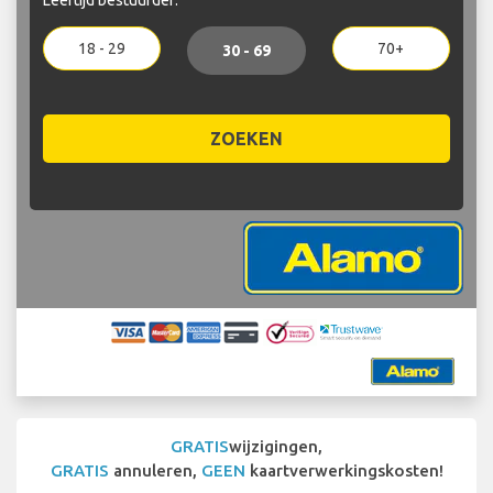
18 - 29
70+
30 - 69
ZOEKEN
GRATIS
wijzigingen,
GRATIS
annuleren,
GEEN
kaartverwerkingskosten!