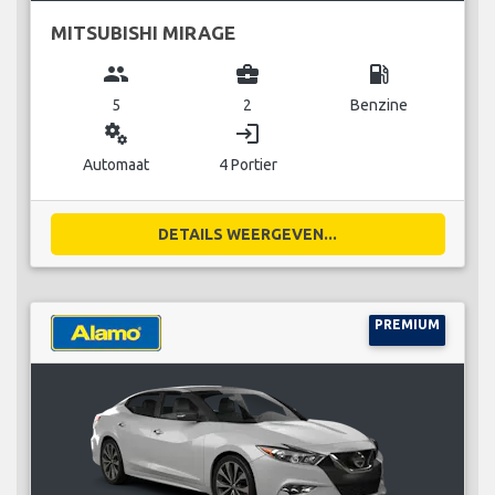
MITSUBISHI MIRAGE
group
business_center
local_gas_station
5
2
Benzine
miscellaneous_services
login
Automaat
4 Portier
DETAILS WEERGEVEN...
PREMIUM