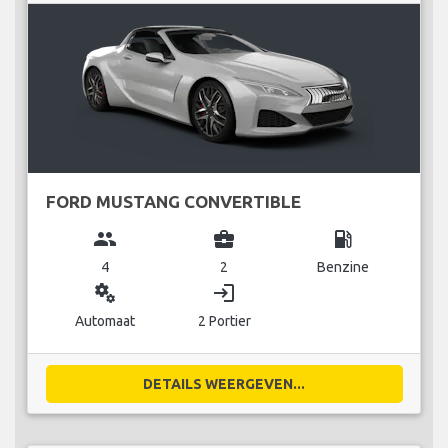
FORD MUSTANG CONVERTIBLE
group
business_center
local_gas_station
4
2
Benzine
miscellaneous_services
login
Automaat
2 Portier
DETAILS WEERGEVEN...