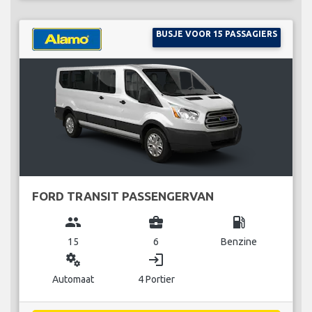
BUSJE VOOR 15 PASSAGIERS
FORD TRANSIT PASSENGERVAN
group
business_center
local_gas_station
15
6
Benzine
miscellaneous_services
login
Automaat
4 Portier