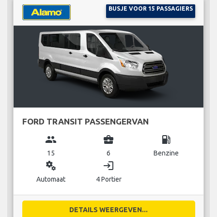
BUSJE VOOR 15 PASSAGIERS
FORD TRANSIT PASSENGERVAN
group
business_center
local_gas_station
15
6
Benzine
miscellaneous_services
login
Automaat
4 Portier
DETAILS WEERGEVEN...