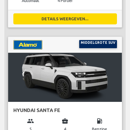
Automaat
4 Portier
DETAILS WEERGEVEN...
MIDDELGROTE SUV
HYUNDAI SANTA FE
group
business_center
local_gas_station
5
4
Benzine