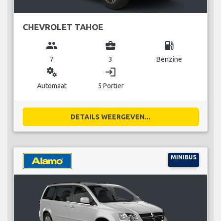
CHEVROLET TAHOE
group
business_center
local_gas_station
7
3
Benzine
miscellaneous_services
login
Automaat
5 Portier
DETAILS WEERGEVEN...
MINIBUS