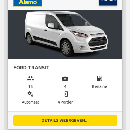
FORD TRANSIT
group
business_center
local_gas_station
15
4
Benzine
miscellaneous_services
login
Automaat
4 Portier
DETAILS WEERGEVEN...