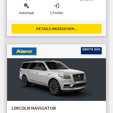
miscellaneous_services
login
Automaat
5 Portier
DETAILS WEERGEVEN...
GROTE SUV
LINCOLN NAVIGATOR