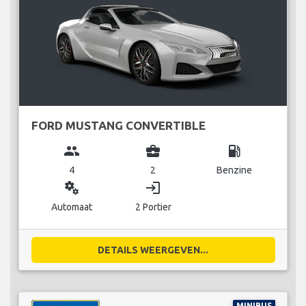
FORD MUSTANG CONVERTIBLE
group
business_center
local_gas_station
4
2
Benzine
miscellaneous_services
login
Automaat
2 Portier
DETAILS WEERGEVEN...
MINIBUS