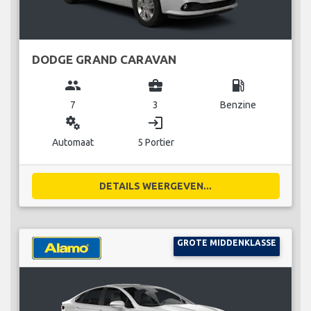
DODGE GRAND CARAVAN
group
business_center
local_gas_station
7
3
Benzine
miscellaneous_services
login
Automaat
5 Portier
DETAILS WEERGEVEN...
GROTE MIDDENKLASSE