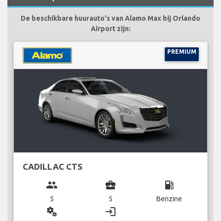
De beschikbare huurauto's van Alamo Max bij Orlando
Airport zijn:
PREMIUM
CADILLAC CTS
group
business_center
local_gas_station
5
5
Benzine
miscellaneous_services
login