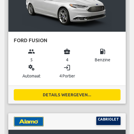
FORD FUSION
group
business_center
local_gas_station
5
4
Benzine
miscellaneous_services
login
Automaat
4 Portier
DETAILS WEERGEVEN...
CABRIOLET