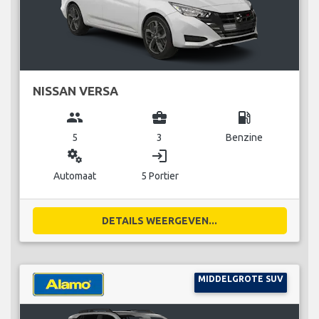
NISSAN VERSA
group
business_center
local_gas_station
5
3
Benzine
miscellaneous_services
login
Automaat
5 Portier
DETAILS WEERGEVEN...
MIDDELGROTE SUV