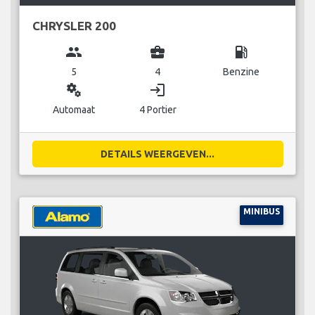
CHRYSLER 200
group
business_center
local_gas_station
5
4
Benzine
miscellaneous_services
login
Automaat
4 Portier
DETAILS WEERGEVEN...
MINIBUS