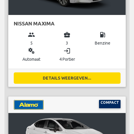
NISSAN MAXIMA
group
business_center
local_gas_station
5
3
Benzine
miscellaneous_services
login
Automaat
4 Portier
DETAILS WEERGEVEN...
COMPACT