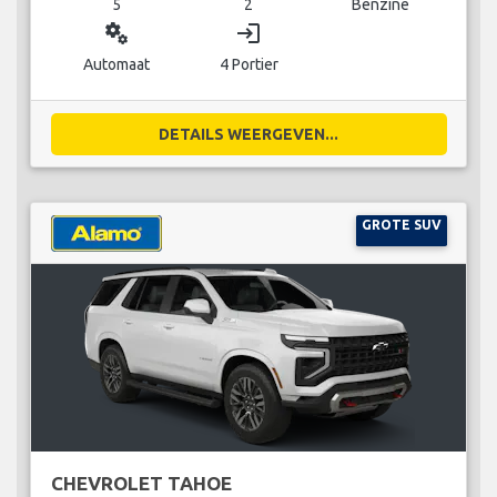
5
2
Benzine
miscellaneous_services
login
Automaat
4 Portier
DETAILS WEERGEVEN...
GROTE SUV
CHEVROLET TAHOE