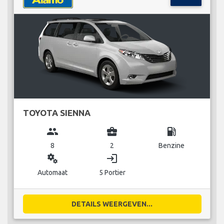
TOYOTA SIENNA
group
business_center
local_gas_station
8
2
Benzine
miscellaneous_services
login
Automaat
5 Portier
DETAILS WEERGEVEN...