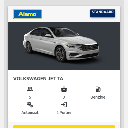
STANDAARD
VOLKSWAGEN JETTA
group
business_center
local_gas_station
5
3
Benzine
miscellaneous_services
login
Automaat
2 Portier