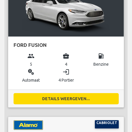
FORD FUSION
group
business_center
local_gas_station
5
4
Benzine
miscellaneous_services
login
Automaat
4 Portier
DETAILS WEERGEVEN...
CABRIOLET