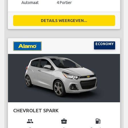
Automaat
4 Portier
DETAILS WEERGEVEN...
ECONOMY
CHEVROLET SPARK
group
business_center
local_gas_station