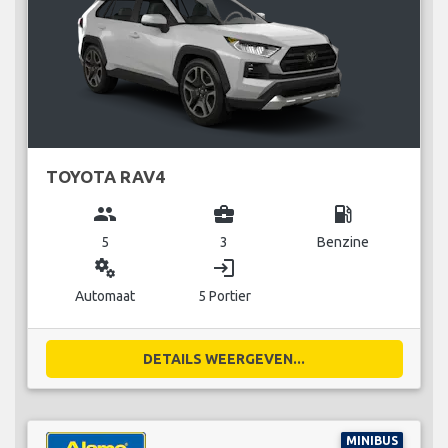
TOYOTA RAV4
group
business_center
local_gas_station
5
3
Benzine
miscellaneous_services
login
Automaat
5 Portier
DETAILS WEERGEVEN...
MINIBUS