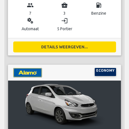
group
business_center
local_gas_station
7
3
Benzine
miscellaneous_services
login
Automaat
5 Portier
DETAILS WEERGEVEN...
ECONOMY