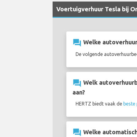
Voertuigverhuur Tesla bij O
question_answer
Welke autoverhuurb
De volgende autoverhuurbed
question_answer
Welk autoverhuurbe
aan?
HERTZ biedt vaak de
beste 
question_answer
Welke automatische 