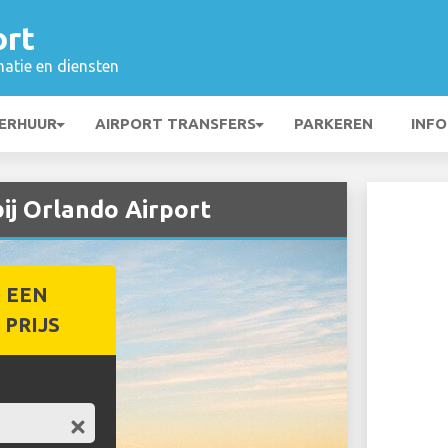
ort
matie en diensten
ERHUUR
AIRPORT TRANSFERS
PARKEREN
INFO
ij Orlando Airport
 EEN
PRIJS