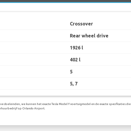
Crossover
Rear wheel drive
1926 l
402 l
5
5, 7
eve doeleinden, we kunnen het exacte Tesla Model Y voertuigmodel en de exacte specificaties die 
rhuurbedrijf op Orlando Airport.