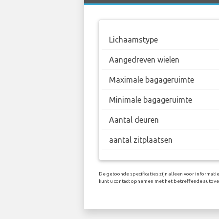
Lichaamstype
Aangedreven wielen
Maximale bagageruimte
Minimale bagageruimte
Aantal deuren
aantal zitplaatsen
De getoonde specificaties zijn alleen voor informati
kunt u contact opnemen met het betreffende autove