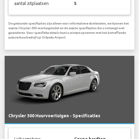
aantal zitplaatsen
5
De getoonde specificaties zijn alleen voor informatieve doeleinden, we kunnen het
exacte Chrysler 200 voertuigmodel en de exacte specificaties die u ontvangt niet
garanderen. Voor specifieke details kunt u contact opnemen met het betreffende
autoverhuurbedrijf op Orlando Airport.
Chrysler 300 Huurvoertuigen - Specificaties
Lichaamstype
Coupe hardtop