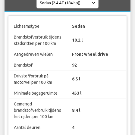
Lichaamstype
Sedan
Brandstofverbruik tijdens
10.2 l
stadsritten per 100 km
Aangedreven wielen
Front wheel drive
Brandstof
92
Drivstofforbruk på
6.5 l
motorvei per 100 km
Minimale bagageruimte
453 l
Gemengd
brandstofverbruik tijdens
8.4 l
het rijden per 100 km
Aantal deuren
4