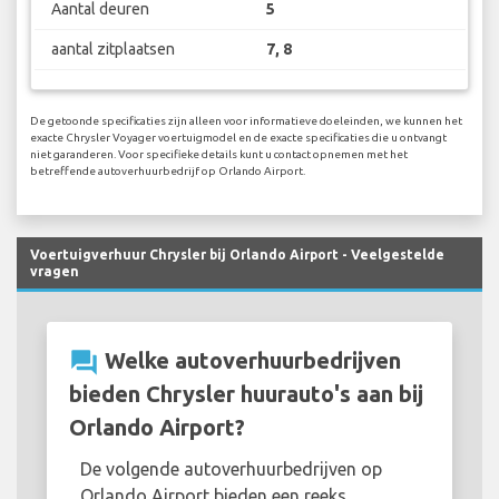
Aantal deuren
5
aantal zitplaatsen
7, 8
De getoonde specificaties zijn alleen voor informatieve doeleinden, we kunnen het
exacte Chrysler Voyager voertuigmodel en de exacte specificaties die u ontvangt
niet garanderen. Voor specifieke details kunt u contact opnemen met het
betreffende autoverhuurbedrijf op Orlando Airport.
Voertuigverhuur Chrysler bij Orlando Airport - Veelgestelde
vragen
question_answer
Welke autoverhuurbedrijven
bieden Chrysler huurauto's aan bij
Orlando Airport?
De volgende autoverhuurbedrijven op
Orlando Airport bieden een reeks