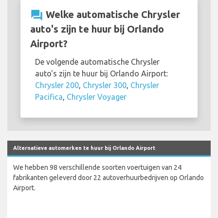
question_answer
Welke automatische Chrysler
auto's zijn te huur bij Orlando
Airport?
De volgende automatische Chrysler
auto's zijn te huur bij Orlando Airport:
Chrysler 200
,
Chrysler 300
,
Chrysler
Pacifica
,
Chrysler Voyager
Alternatieve automerken te huur bij Orlando Airport
We hebben 98 verschillende soorten voertuigen van 24
fabrikanten geleverd door 22 autoverhuurbedrijven op Orlando
Airport.