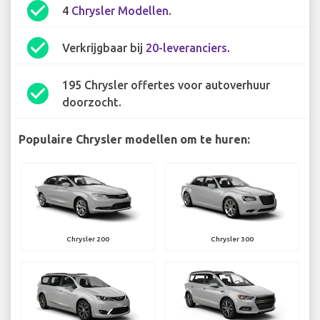
check_circle
4
Chrysler Modellen
.
check_circle
Verkrijgbaar bij
20-leveranciers
.
195 Chrysler offertes voor autoverhuur
check_circle
doorzocht.
Populaire Chrysler modellen om te huren:
Chrysler 200
Chrysler 300