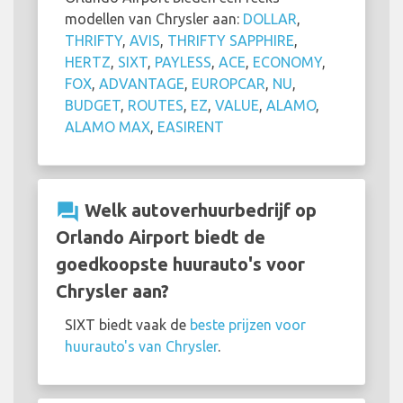
modellen van Chrysler aan:
DOLLAR
,
THRIFTY
,
AVIS
,
THRIFTY SAPPHIRE
,
HERTZ
,
SIXT
,
PAYLESS
,
ACE
,
ECONOMY
,
FOX
,
ADVANTAGE
,
EUROPCAR
,
NU
,
BUDGET
,
ROUTES
,
EZ
,
VALUE
,
ALAMO
,
ALAMO MAX
,
EASIRENT
question_answer
Welk autoverhuurbedrijf op
Orlando Airport biedt de
goedkoopste huurauto's voor
Chrysler aan?
SIXT biedt vaak de
beste prijzen voor
huurauto's van Chrysler
.