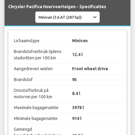
Chrysler Pacifica Huurvoertuigen - Specificaties
Lichaamstype
Minivan
Brandstofverbruik tijdens
12.4 l
stadsritten per 100 km
Aangedreven wielen
Front wheel drive
Brandstof
95
Drivstofforbruk på
8.4 l
motorvei per 100 km
Maximale bagageruimte
3978 l
Minimale bagageruimte
914 l
Gemengd