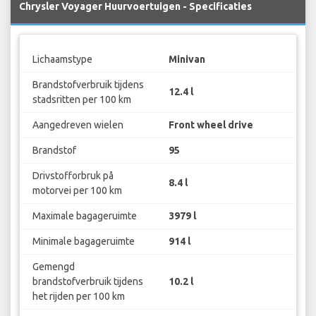
Chrysler Voyager Huurvoertuigen - Specificaties
Lichaamstype
Minivan
Brandstofverbruik tijdens
12.4 l
stadsritten per 100 km
Aangedreven wielen
Front wheel drive
Brandstof
95
Drivstofforbruk på
8.4 l
motorvei per 100 km
Maximale bagageruimte
3979 l
Minimale bagageruimte
914 l
Gemengd
brandstofverbruik tijdens
10.2 l
het rijden per 100 km