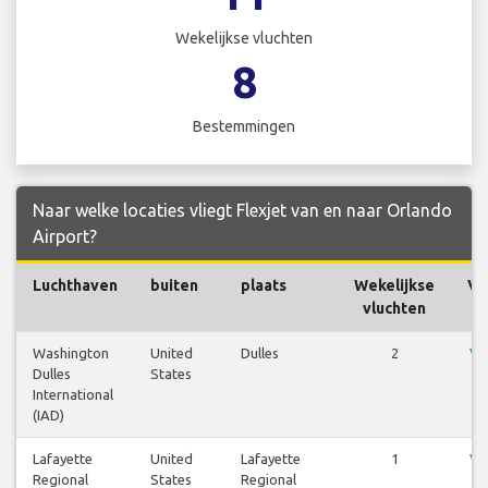
Wekelijkse vluchten
8
Bestemmingen
Naar welke locaties vliegt Flexjet van en naar Orlando
Airport?
Luchthaven
buiten
plaats
Wekelijkse
Vl
vluchten
Washington
United
Dulles
2
Vl
Dulles
States
be
International
(IAD)
Lafayette
United
Lafayette
1
Vl
Regional
States
Regional
be