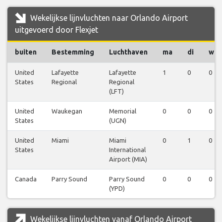
Wekelijkse lijnvluchten naar Orlando Airport
uitgevoerd door Flexjet
buiten
Bestemming
Luchthaven
ma
di
wo
United
Lafayette
Lafayette
1
0
0
States
Regional
Regional
(LFT)
United
Waukegan
Memorial
0
0
0
States
(UGN)
United
Miami
Miami
0
1
0
States
International
Airport (MIA)
Canada
Parry Sound
Parry Sound
0
0
0
(YPD)
Wekelijkse lijnvluchten vanaf Orlando Airport