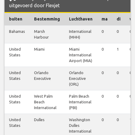
uitgevoerd door Flexjet
buiten
Bestemming
Luchthaven
ma
di
w
Bahamas
Marsh
International
0
0
0
Harbour
(MHH)
United
Miami
Miami
0
1
0
States
International
Airport (MIA)
United
Orlando
Orlando
0
0
0
States
Executive
Executive
(ORL)
United
West Palm
Palm Beach
0
0
0
States
Beach
International
International
(PBI)
United
Dulles
Washington
0
0
1
States
Dulles
International