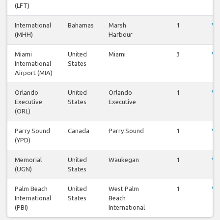
(LFT)
International
Bahamas
Marsh
1
Vl
(MHH)
Harbour
be
Miami
United
Miami
3
Vl
International
States
be
Airport (MIA)
Orlando
United
Orlando
1
Vl
Executive
States
Executive
be
(ORL)
Parry Sound
Canada
Parry Sound
1
Vl
(YPD)
be
Memorial
United
Waukegan
1
Vl
(UGN)
States
be
Palm Beach
United
West Palm
1
Vl
International
States
Beach
be
(PBI)
International