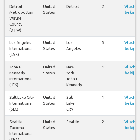
Detroit
United
Detroit
2
Vluchte
Metropolitan
States
bekijke
Wayne
County
(DTW)
Los Angeles
United
Los
3
Vluchte
International
States
Angeles
bekijke
(LAX)
John F
United
New
1
Vluchte
Kennedy
States
York
bekijke
International
John F
(JFK)
Kennedy
Salt Lake City
United
Salt
1
Vluchte
International
States
Lake
bekijke
(SLC)
City
Seattle-
United
Seattle
2
Vluchte
Tacoma
States
bekijke
International
(SEA)