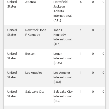
United
Atlanta
Hartsfield
6
0
0
States
Jackson
Atlanta
International
(ATL)
United
New York John
John F
1
0
0
States
F Kennedy
Kennedy
International
(JFK)
United
Boston
Logan
1
0
0
States
International
(BOS)
United
Los Angeles
Los Angeles
1
0
0
States
International
(LAX)
United
Salt Lake City
Salt Lake City
1
0
0
States
International
(SLC)