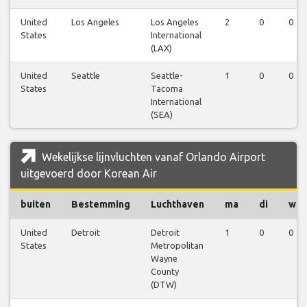
United
Los Angeles
Los Angeles
2
0
0
States
International
(LAX)
United
Seattle
Seattle-
1
0
0
States
Tacoma
International
(SEA)
Wekelijkse lijnvluchten vanaf Orlando Airport
uitgevoerd door Korean Air
buiten
Bestemming
Luchthaven
ma
di
wo
United
Detroit
Detroit
1
0
0
States
Metropolitan
Wayne
County
(DTW)