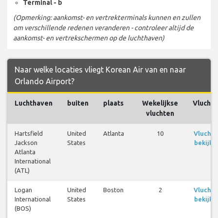
Terminal - b
(Opmerking: aankomst- en vertrekterminals kunnen en zullen
om verschillende redenen veranderen - controleer altijd de
aankomst- en vertrekschermen op de luchthaven)
Naar welke locaties vliegt Korean Air van en naar
Orlando Airport?
Luchthaven
buiten
plaats
Wekelijkse
Vlucht
vluchten
Hartsfield
United
Atlanta
10
Vluchte
Jackson
States
bekijke
Atlanta
International
(ATL)
Logan
United
Boston
2
Vluchte
International
States
bekijke
(BOS)