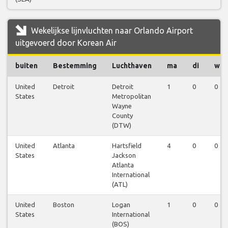
Wekelijkse lijnvluchten naar Orlando Airport
uitgevoerd door Korean Air
buiten
Bestemming
Luchthaven
ma
di
wo
United
Detroit
Detroit
1
0
0
States
Metropolitan
Wayne
County
(DTW)
United
Atlanta
Hartsfield
4
0
0
States
Jackson
Atlanta
International
(ATL)
United
Boston
Logan
1
0
0
States
International
(BOS)