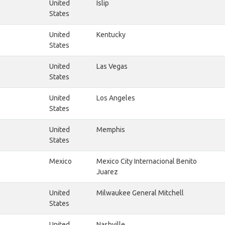
United
Islip
States
United
Kentucky
States
United
Las Vegas
States
United
Los Angeles
States
United
Memphis
States
Mexico
Mexico City Internacional Benito
Juarez
United
Milwaukee General Mitchell
States
United
Nashville