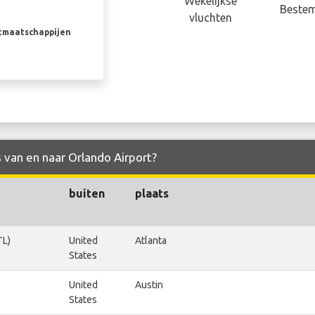
Wekelijkse
Beste
vluchten
rtmaatschappijen
s van en naar Orlando Airport?
buiten
plaats
TL)
United
Atlanta
States
United
Austin
States