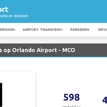
ort
matie en diensten
ERHUUR
AIRPORT TRANSFERS
PARKEREN
INFO
is op Orlando Airport - MCO
598