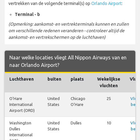
vertrekken van de volgende terminal(s) op
Orlando Airport
:
Terminal - b
(Opmerking: aankomst- en vertrekterminals kunnen en zullen
om verschillende redenen veranderen - controleer altijd de
aankomst- en vertrekschermen op de luchthaven)
Naar welke locaties vliegt All Nippon Airways van en
naar Orlando Airport?
Luchthaven
buiten
plaats
Wekelijkse
Vluc
vluchten
O'Hare
United
Chicago
25
Vluc
International
States
O'Hare
beki
Airport (ORD)
Washington
United
Dulles
10
Vluc
Dulles
States
beki
International