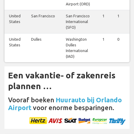
Airport (ORD)
United
San Francisco
San Francisco
1
1
1
States
International
(SFO)
United
Dulles
Washington
1
0
0
States
Dulles
International
(IAD)
Een vakantie- of zakenreis
plannen …
Vooraf boeken
Huurauto bij Orlando
Airport
voor enorme besparingen.