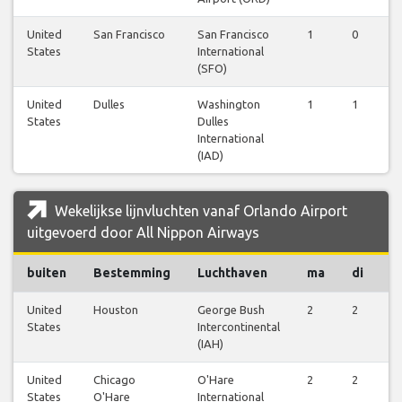
United
San Francisco
San Francisco
1
0
0
States
International
(SFO)
United
Dulles
Washington
1
1
1
States
Dulles
International
(IAD)
Wekelijkse lijnvluchten vanaf Orlando Airport
uitgevoerd door All Nippon Airways
buiten
Bestemming
Luchthaven
ma
di
w
United
Houston
George Bush
2
2
2
States
Intercontinental
(IAH)
United
Chicago
O'Hare
2
2
2
States
O'Hare
International