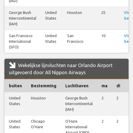
(IAD)
George Bush
United
Houston
25
Vluc
Intercontinental
States
beki
(IAH)
San Francisco
United
San
10
Vluc
International
States
Francisco
beki
(SFO)
Wekelijkse lijnvluchten naar Orlando Airport
uitgevoerd door All Nippon Airways
buiten
Bestemming
Luchthaven
ma
di
w
United
Houston
George Bush
2
2
2
States
Intercontinental
(IAH)
United
Chicago
O'Hare
2
2
2
States
O'Hare
International
Airport (ORD)