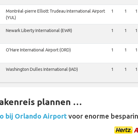
Montréal-pierre Elliott Trudeau International Airport
1
1
1
(YUL)
Newark Liberty International (EWR)
1
1
1
O'Hare International Airport (ORD)
1
1
1
Washington Dulles International (IAD)
1
1
1
zakenreis plannen …
 bij Orlando Airport
voor enorme besparin