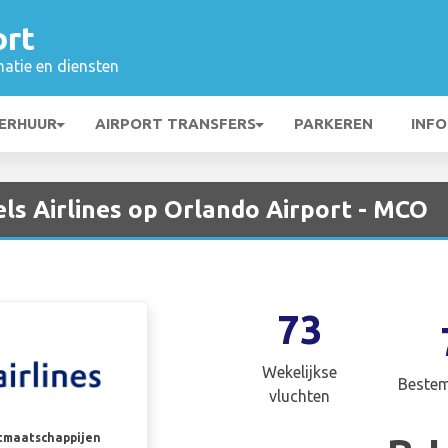
ort
matie en diensten
ERHUUR
AIRPORT TRANSFERS
PARKEREN
INFO
ls Airlines op Orlando Airport - MCO
73
Wekelijkse
Beste
vluchten
rtmaatschappijen