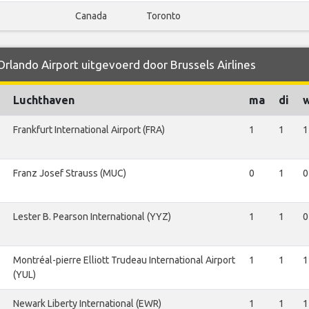
Canada
Toronto
Orlando Airport uitgevoerd door Brussels Airlines
Luchthaven
ma
di
Frankfurt International Airport (FRA)
1
1
1
Franz Josef Strauss (MUC)
0
1
0
Lester B. Pearson International (YYZ)
1
1
0
Montréal-pierre Elliott Trudeau International Airport
1
1
1
(YUL)
Newark Liberty International (EWR)
1
1
1