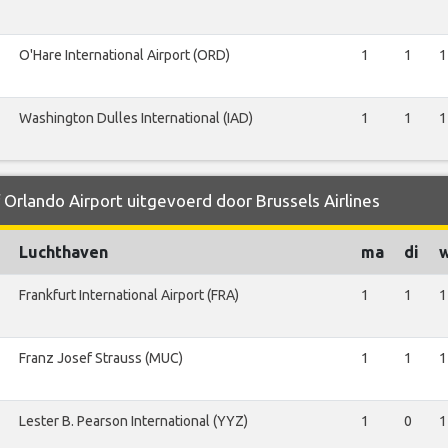
O'Hare International Airport (ORD)
1
1
1
Washington Dulles International (IAD)
1
1
1
 Orlando Airport uitgevoerd door Brussels Airlines
Luchthaven
ma
di
Frankfurt International Airport (FRA)
1
1
1
Franz Josef Strauss (MUC)
1
1
1
Lester B. Pearson International (YYZ)
1
0
1