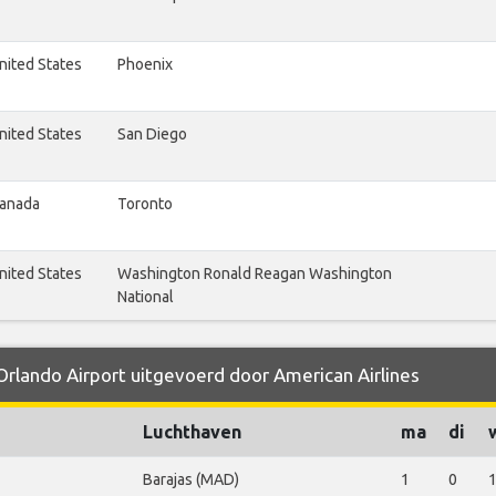
nited States
Phoenix
nited States
San Diego
anada
Toronto
nited States
Washington Ronald Reagan Washington
National
 Orlando Airport uitgevoerd door American Airlines
Luchthaven
ma
di
Barajas (MAD)
1
0