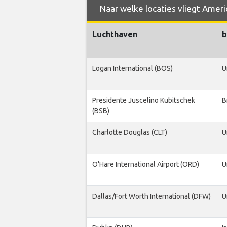
Naar welke locaties vliegt Americ
Luchthaven
b
Logan International (BOS)
U
Presidente Juscelino Kubitschek
B
(BSB)
Charlotte Douglas (CLT)
U
O'Hare International Airport (ORD)
U
Dallas/Fort Worth International (DFW)
U