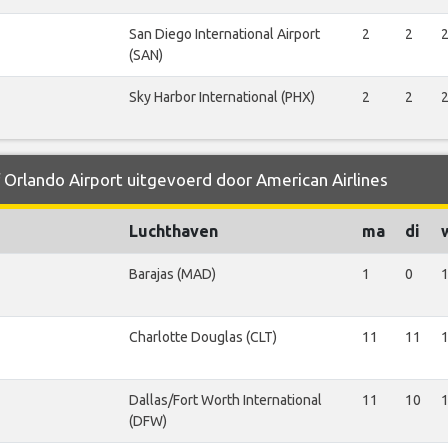
San Diego International Airport
2
2
(SAN)
Sky Harbor International (PHX)
2
2
f Orlando Airport uitgevoerd door American Airlines
Luchthaven
ma
di
Barajas (MAD)
1
0
Charlotte Douglas (CLT)
11
11
Dallas/Fort Worth International
11
10
(DFW)