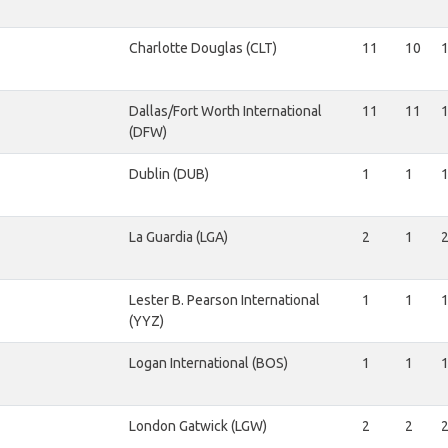
Charlotte Douglas (CLT)
11
10
Dallas/Fort Worth International
11
11
(DFW)
Dublin (DUB)
1
1
La Guardia (LGA)
2
1
Lester B. Pearson International
1
1
(YYZ)
Logan International (BOS)
1
1
London Gatwick (LGW)
2
2