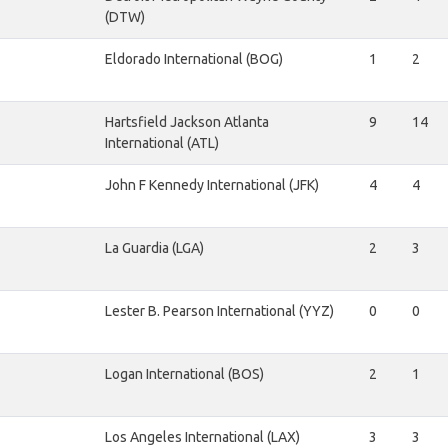
(DTW)
Eldorado International (BOG)
1
2
Hartsfield Jackson Atlanta
9
14
International (ATL)
John F Kennedy International (JFK)
4
4
La Guardia (LGA)
2
3
Lester B. Pearson International (YYZ)
0
0
Logan International (BOS)
2
1
Los Angeles International (LAX)
3
3