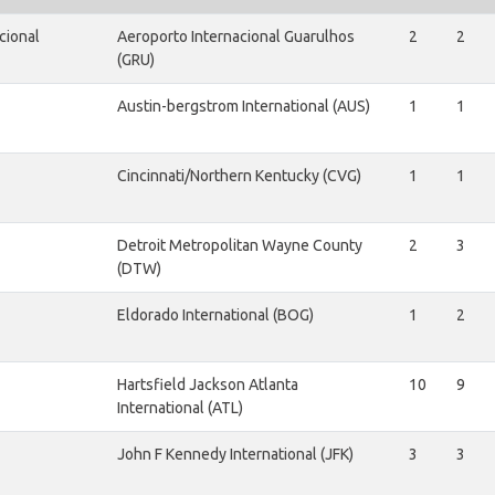
cional
Aeroporto Internacional Guarulhos
2
2
(GRU)
Austin-bergstrom International (AUS)
1
1
Cincinnati/Northern Kentucky (CVG)
1
1
Detroit Metropolitan Wayne County
2
3
(DTW)
Eldorado International (BOG)
1
2
Hartsfield Jackson Atlanta
10
9
International (ATL)
John F Kennedy International (JFK)
3
3