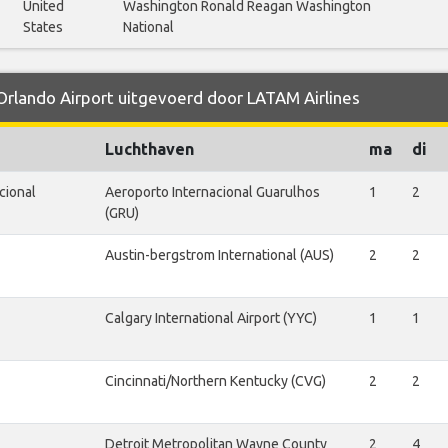
United
Washington Ronald Reagan Washington
States
National
 Orlando Airport uitgevoerd door LATAM Airlines
Luchthaven
ma
di
cional
Aeroporto Internacional Guarulhos
1
2
(GRU)
Austin-bergstrom International (AUS)
2
2
Calgary International Airport (YYC)
1
1
Cincinnati/Northern Kentucky (CVG)
2
2
Detroit Metropolitan Wayne County
2
4