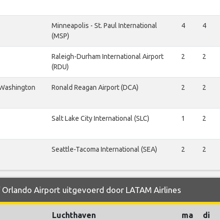
Minneapolis - St. Paul International
4
4
(MSP)
Raleigh-Durham International Airport
2
2
(RDU)
 Washington
Ronald Reagan Airport (DCA)
2
2
Salt Lake City International (SLC)
1
2
Seattle-Tacoma International (SEA)
2
2
f Orlando Airport uitgevoerd door LATAM Airlines
Luchthaven
ma
di