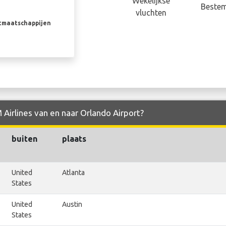
Wekelijkse
Beste
vluchten
rtmaatschappijen
 Airlines van en naar Orlando Airport?
buiten
plaats
United
Atlanta
States
United
Austin
States