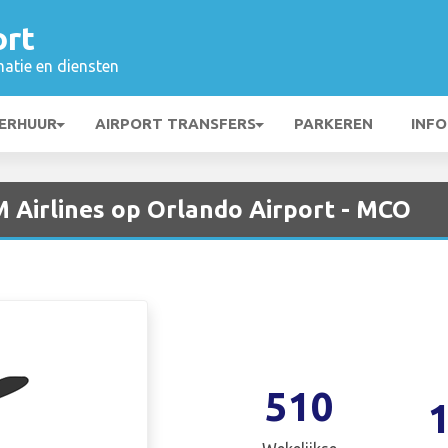
ort
matie en diensten
ERHUUR
AIRPORT TRANSFERS
PARKEREN
INFO
 Airlines op Orlando Airport - MCO
510