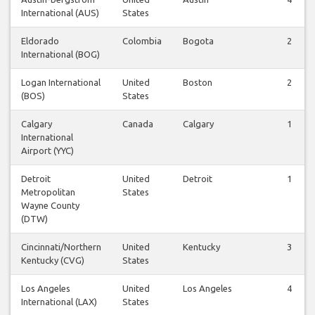
International (AUS)
States
Eldorado
Colombia
Bogota
2
International (BOG)
Logan International
United
Boston
2
(BOS)
States
Calgary
Canada
Calgary
1
International
Airport (YYC)
Detroit
United
Detroit
1
Metropolitan
States
Wayne County
(DTW)
Cincinnati/Northern
United
Kentucky
3
Kentucky (CVG)
States
Los Angeles
United
Los Angeles
4
International (LAX)
States