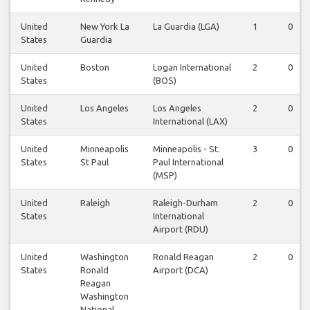
United
New York La
La Guardia (LGA)
1
0
States
Guardia
United
Boston
Logan International
2
0
States
(BOS)
United
Los Angeles
Los Angeles
2
0
States
International (LAX)
United
Minneapolis
Minneapolis - St.
3
0
States
St Paul
Paul International
(MSP)
United
Raleigh
Raleigh-Durham
2
0
States
International
Airport (RDU)
United
Washington
Ronald Reagan
2
0
States
Ronald
Airport (DCA)
Reagan
Washington
National