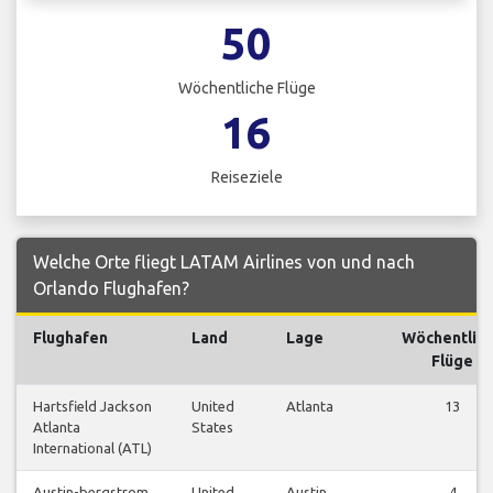
50
Wöchentliche Flüge
16
Reiseziele
Welche Orte fliegt LATAM Airlines von und nach
Orlando Flughafen?
Flughafen
Land
Lage
Wöchentlic
Flüge
Hartsfield Jackson
United
Atlanta
13
Atlanta
States
International (ATL)
Austin-bergstrom
United
Austin
4