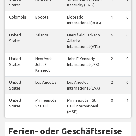
States
Kentucky (CVG)
Colombia
Bogota
Eldorado
1
0
International (BOG)
United
Atlanta
Hartsfield Jackson
6
0
States
Atlanta
International (ATL)
United
New York
John F Kennedy
2
0
States
John F
International (JFK)
Kennedy
United
Los Angeles
Los Angeles
2
0
States
International (LAX)
United
Minneapolis
Minneapolis - St.
0
1
States
St Paul
Paul International
(MSP)
Ferien- oder Geschäftsreise