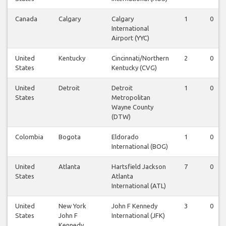
Canada
Calgary
Calgary
1
0
International
Airport (YYC)
United
Kentucky
Cincinnati/Northern
2
0
States
Kentucky (CVG)
United
Detroit
Detroit
1
0
States
Metropolitan
Wayne County
(DTW)
Colombia
Bogota
Eldorado
1
0
International (BOG)
United
Atlanta
Hartsfield Jackson
7
0
States
Atlanta
International (ATL)
United
New York
John F Kennedy
3
0
States
John F
International (JFK)
Kennedy