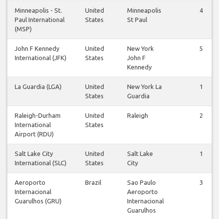
Minneapolis - St.
United
Minneapolis
4
Paul International
States
St Paul
(MSP)
John F Kennedy
United
New York
5
International (JFK)
States
John F
Kennedy
La Guardia (LGA)
United
New York La
1
States
Guardia
Raleigh-Durham
United
Raleigh
2
International
States
Airport (RDU)
Salt Lake City
United
Salt Lake
1
International (SLC)
States
City
Aeroporto
Brazil
Sao Paulo
3
Internacional
Aeroporto
Guarulhos (GRU)
Internacional
Guarulhos