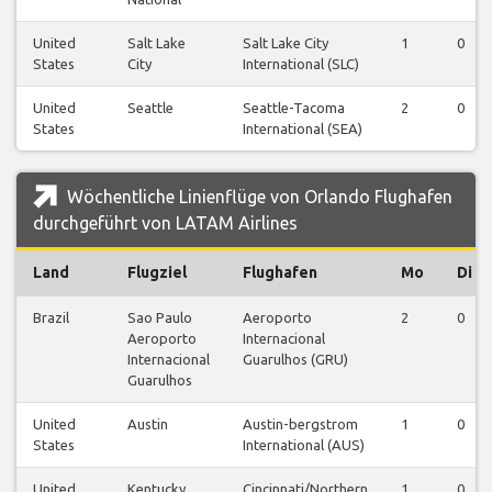
United
Salt Lake
Salt Lake City
1
0
States
City
International (SLC)
United
Seattle
Seattle-Tacoma
2
0
States
International (SEA)
Wöchentliche Linienflüge von Orlando Flughafen
durchgeführt von LATAM Airlines
Land
Flugziel
Flughafen
Mo
Di
Brazil
Sao Paulo
Aeroporto
2
0
Aeroporto
Internacional
Internacional
Guarulhos (GRU)
Guarulhos
United
Austin
Austin-bergstrom
1
0
States
International (AUS)
United
Kentucky
Cincinnati/Northern
1
0