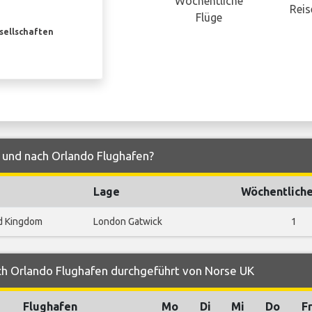
Wöchentliche
Reis
Flüge
esellschaften
 und nach Orlando Flughafen?
Lage
Wöchentliche
d Kingdom
London Gatwick
1
ch Orlando Flughafen durchgeführt von Norse UK
Flughafen
Mo
Di
Mi
Do
F