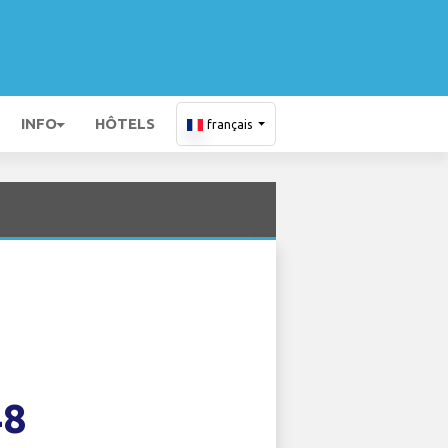
INFO
HÔTELS
français
48