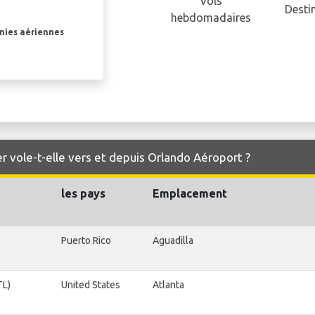
Vols
Desti
hebdomadaires
gnies aériennes
r vole-t-elle vers et depuis Orlando Aéroport ?
les pays
Emplacement
Puerto Rico
Aguadilla
TL)
United States
Atlanta