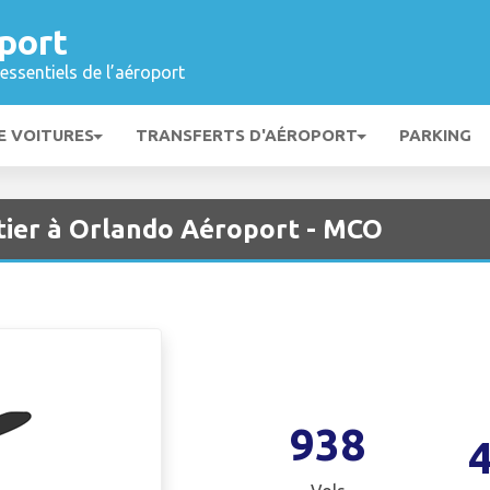
port
essentiels de l’aéroport
E VOITURES
TRANSFERTS D'AÉROPORT
PARKING
tier à Orlando Aéroport - MCO
938