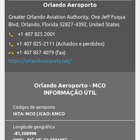
Orlando Aeroporto
Greater Orlando Aviation Authority, One Jeff Fuqua
Blvd, Orlando, Florida 32827-4392, United States
+1 407 825 2001
phone
+1 407 825-2111 (Achados e perdidos)
phone
+1 407 857 4079 (fax)
call_end
https://orlandoairports.net/
Orlando Aeroporto - MCO
INFORMAÇÃO ÚTIL
Códigos de aeroporto
IATA: MCO
| ICAO: KMCO
Longitude geográfica
-81,308998
DMS: -81°-18'-32.393196''