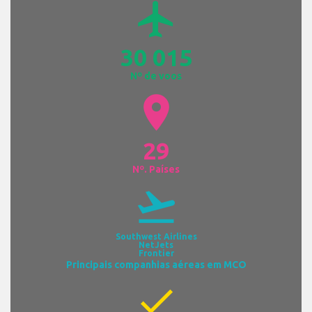
airplanemode_active
30 015
Nº de voos
location_on
29
Nº. Países
flight_takeoff
Southwest Airlines
NetJets
Frontier
Principais companhias aéreas em MCO
check