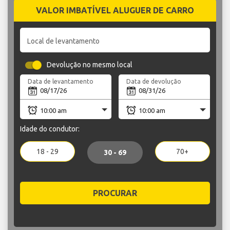
VALOR IMBATÍVEL ALUGUER DE CARRO
Local de levantamento
Devolução no mesmo local
Data de levantamento
Data de devolução
Idade do condutor:
18 - 29
70+
30 - 69
PROCURAR