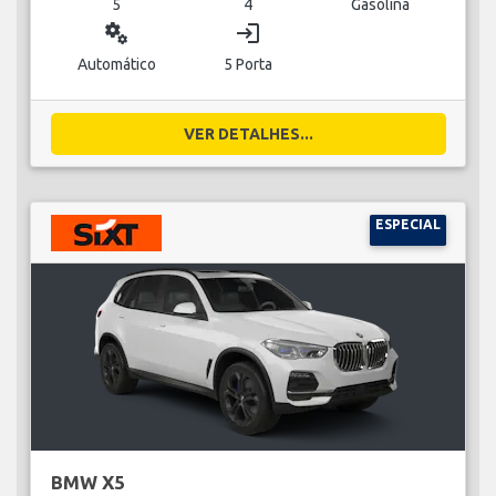
5
4
Gasolina
miscellaneous_services
login
Automático
5 Porta
VER DETALHES...
ESPECIAL
BMW X5