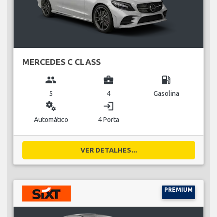
MERCEDES C CLASS
group
business_center
local_gas_station
5
4
Gasolina
miscellaneous_services
login
Automático
4 Porta
VER DETALHES...
PREMIUM