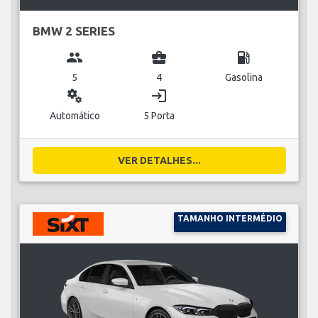
BMW 2 SERIES
group
business_center
local_gas_station
5
4
Gasolina
miscellaneous_services
login
Automático
5 Porta
VER DETALHES...
TAMANHO INTERMÉDIO