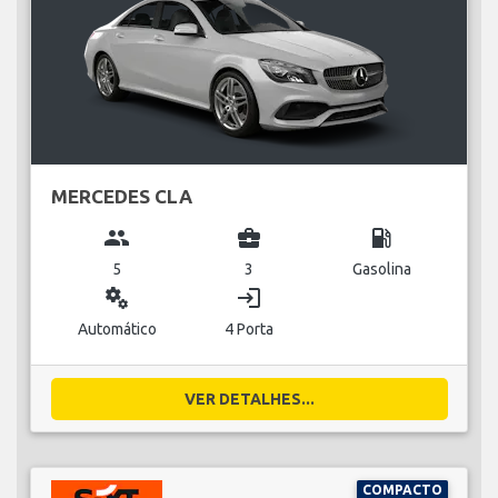
MERCEDES CLA
group
business_center
local_gas_station
5
3
Gasolina
miscellaneous_services
login
Automático
4 Porta
VER DETALHES...
COMPACTO