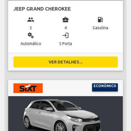
JEEP GRAND CHEROKEE
group
business_center
local_gas_station
5
4
Gasolina
miscellaneous_services
login
Automático
5 Porta
VER DETALHES...
ECONÓMICO