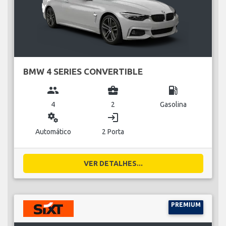
BMW 4 SERIES CONVERTIBLE
group
business_center
local_gas_station
4
2
Gasolina
miscellaneous_services
login
Automático
2 Porta
VER DETALHES...
PREMIUM