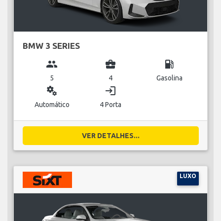
BMW 3 SERIES
group
business_center
local_gas_station
5
4
Gasolina
miscellaneous_services
login
Automático
4 Porta
VER DETALHES...
LUXO