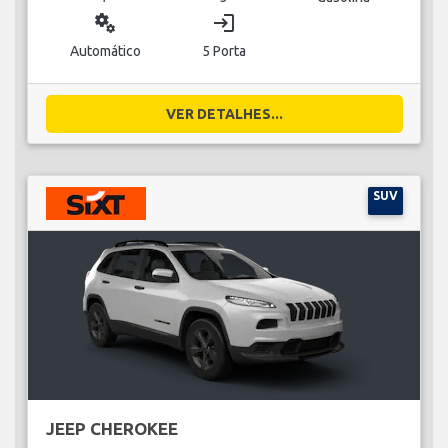
miscellaneous_services
login
Automático
5 Porta
VER DETALHES...
SUV
JEEP CHEROKEE