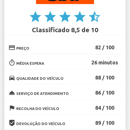
star
star
star
star
star_half
Classificado 8,5 de 10
credit_card
82 / 100
PREÇO
timer
26 minutos
MÉDIA ESPERA
directions_car
88 / 100
QUALIDADE DO VEÍCULO
room_service
86 / 100
SERVIÇO DE ATENDIMENTO
flag
84 / 100
RECOLHA DO VEÍCULO
beenhere
89 / 100
DEVOLUÇÃO DO VEÍCULO