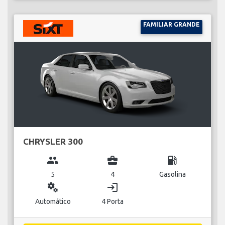
FAMILIAR GRANDE
CHRYSLER 300
group
business_center
local_gas_station
5
4
Gasolina
miscellaneous_services
login
Automático
4 Porta