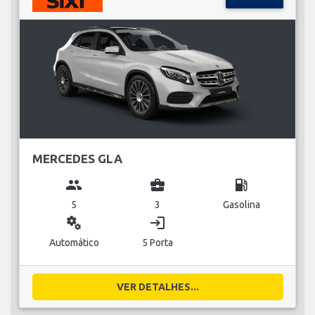
MERCEDES GLA
group
business_center
local_gas_station
5
3
Gasolina
miscellaneous_services
login
Automático
5 Porta
VER DETALHES...