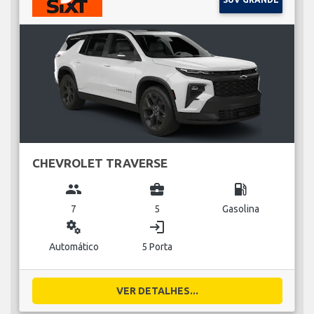
CHEVROLET TRAVERSE
group
business_center
local_gas_station
7
5
Gasolina
miscellaneous_services
login
Automático
5 Porta
VER DETALHES...