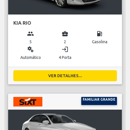
KIA RIO
group
business_center
local_gas_station
5
2
Gasolina
miscellaneous_services
login
Automático
4 Porta
VER DETALHES...
FAMILIAR GRANDE