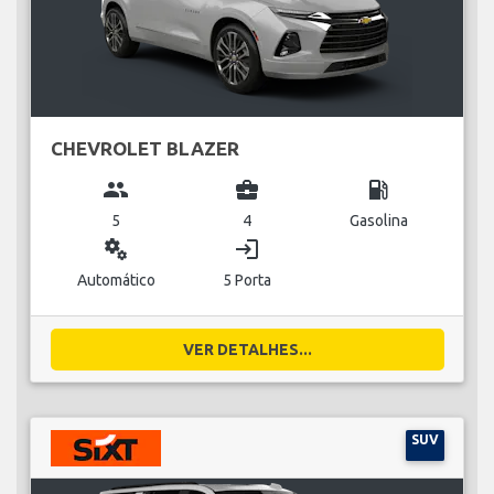
CHEVROLET BLAZER
group
business_center
local_gas_station
5
4
Gasolina
miscellaneous_services
login
Automático
5 Porta
VER DETALHES...
SUV