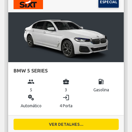
ESPECIAL
BMW 5 SERIES
group
business_center
local_gas_station
5
3
Gasolina
miscellaneous_services
login
Automático
4 Porta
VER DETALHES...