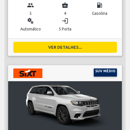
group
business_center
local_gas_station
5
4
Gasolina
miscellaneous_services
login
Automático
5 Porta
VER DETALHES...
SUV MÉDIO