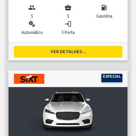
group
business_center
local_gas_station
5
5
Gasolina
miscellaneous_services
login
Automático
5 Porta
VER DETALHES...
ESPECIAL