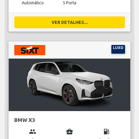
Automático
5 Porta
VER DETALHES...
LUXO
BMW X3
group
business_center
local_gas_station