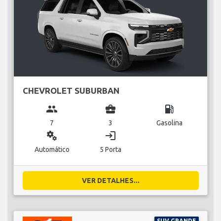
CHEVROLET SUBURBAN
group
business_center
local_gas_station
7
3
Gasolina
miscellaneous_services
login
Automático
5 Porta
VER DETALHES...
SUV GRANDE