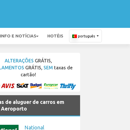
INFO E NOTÍCIAS
HOTÉIS
português
ALTERAÇÕES
GRÁTIS,
LAMENTOS
GRÁTIS,
SEM
taxas de
cartão!
s de aluguer de carros em
 Aeroporto
National