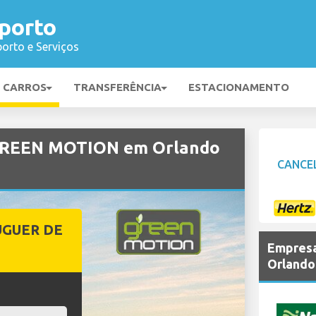
porto
orto e Serviços
E CARROS
TRANSFERÊNCIA
ESTACIONAMENTO
 GREEN MOTION em Orlando
CANCE
UGUER DE
Empresa
Orlando