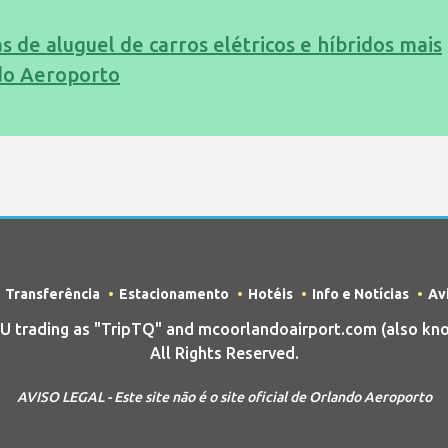
s de aluguel de carros elétricos e híbridos mais
do Aeroporto
Transferência
Estacionamento
Hotéis
Info e Notícias
Av
trading as "TripTQ" and mcoorlandoairport.com (also kno
All Rights Reserved.
AVISO LEGAL - Este site não é o site oficial de Orlando Aeroporto