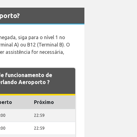
porto?
egada, siga para o nível 1 no
rminal A) ou B12 (Terminal B). O
r assistência for necessária,
 de funcionamento de
lando Aeroporto ?
berto
Próximo
:00
22:59
:00
22:59