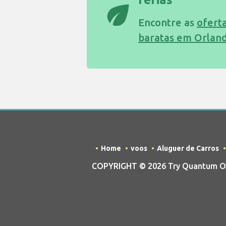
eco
Encontre as
oferta
baratas em Orlan
Home
voos
Aluguer de Carros
COPYRIGHT © 2026 Try Quantum OU 