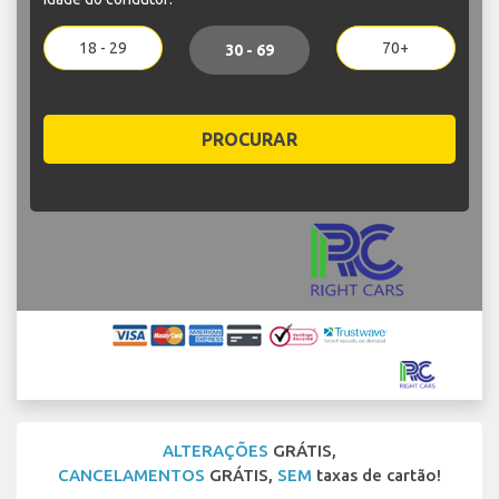
18 - 29
70+
30 - 69
PROCURAR
ALTERAÇÕES
GRÁTIS,
CANCELAMENTOS
GRÁTIS,
SEM
taxas de cartão!