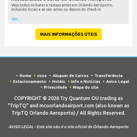
Veja todos os bares e restaurantes em Orlando Aeroporto,
incluindo locais e se são antes ou depois do check-in
Ver...
MAIS INFORMAÇÕES ÚTEIS
Home
voos
Aluguer de Carros
Transferência
Estacionamento
Hotéis
Info e Notícias
Aviso Legal
Privacidade
Mapa do site
COPYRIGHT © 2026 Try Quantum OU trading as
"TripTQ" and mcoorlandoairport.com (also known as
TripTQ Orlando Aeroporto) / All Rights Reserved.
AVISO LEGAL - Este site não é o site oficial de Orlando Aeroporto