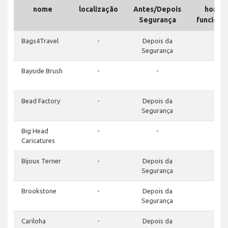
nome
localização
Antes/Depois
horári
Segurança
funcion
Bags4Travel
-
Depois da
-
Segurança
Bayside Brush
-
-
-
Bead Factory
-
Depois da
-
Segurança
Big Head
-
-
-
Caricatures
Bijoux Terner
-
Depois da
-
Segurança
Brookstone
-
Depois da
-
Segurança
Cariloha
-
Depois da
-