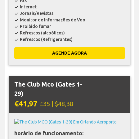
Fax
check
Internet
check
Jornais/Revistas
check
Monitor de Informações de Voo
check
Proibido fumar
check
Refrescos (alcoólicos)
check
Refrescos (Refrigerantes)
check
AGENDE AGORA
The Club Mco (Gates 1-
29)
€41,97
£35 | $48,38
horário de funcionamento: