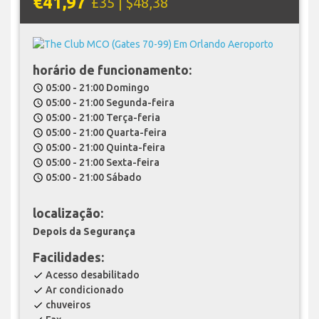
€41,97
£35 | $48,38
horário de funcionamento:
05:00 - 21:00 Domingo
schedule
05:00 - 21:00 Segunda-feira
schedule
05:00 - 21:00 Terça-feria
schedule
05:00 - 21:00 Quarta-feira
schedule
05:00 - 21:00 Quinta-feira
schedule
05:00 - 21:00 Sexta-feira
schedule
05:00 - 21:00 Sábado
schedule
localização:
Depois da Segurança
Facilidades:
Acesso desabilitado
check
Ar condicionado
check
chuveiros
check