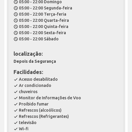
05:00 - 22:00 Domingo
schedule
05:00 - 22:00 Segunda-feira
schedule
05:00 - 22:00 Terça-feria
schedule
05:00 - 22:00 Quarta-feira
schedule
05:00 - 22:00 Quinta-feira
schedule
05:00 - 22:00 Sexta-feira
schedule
05:00 - 22:00 Sábado
schedule
localização:
Depois da Segurança
Facilidades:
Acesso desabilitado
check
Ar condicionado
check
chuveiros
check
Monitor de Informações de Voo
check
Proibido fumar
check
Refrescos (alcoólicos)
check
Refrescos (Refrigerantes)
check
televisão
check
Wi-fi
check