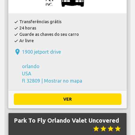
Transferências grátis
check
24 horas
check
Guarde as chaves do seu carro
check
Ar livre
check
place
1900 jetport drive
orlando
USA
fl 32809 |
Mostrar no mapa
VER
Park To Fly Orlando Valet Uncovered
star
star
star
star