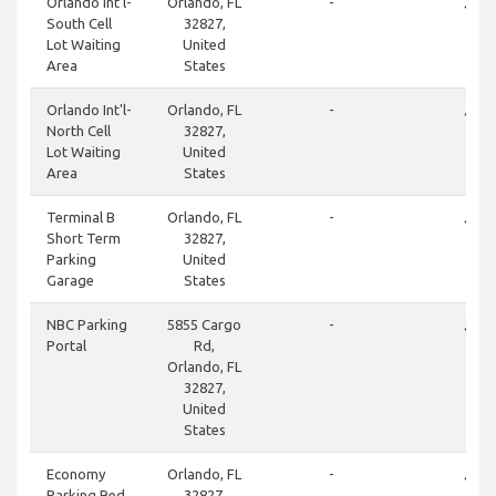
done
Orlando Int'l-
Orlando, FL
-
South Cell
32827,
Lot Waiting
United
Area
States
done
Orlando Int'l-
Orlando, FL
-
North Cell
32827,
Lot Waiting
United
Area
States
done
Terminal B
Orlando, FL
-
Short Term
32827,
Parking
United
Garage
States
done
NBC Parking
5855 Cargo
-
Portal
Rd,
Orlando, FL
32827,
United
States
done
Economy
Orlando, FL
-
Parking Red
32827,