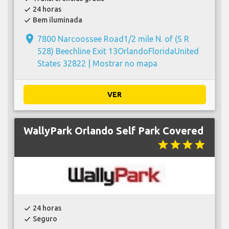
24 horas
check
Bem iluminada
check
place
7800 Narcoossee Road1/2 mile N. of (S R
528) Beechline Exit 13OrlandoFloridaUnited
States 32822 |
Mostrar no mapa
VER
WallyPark Orlando Self Park Covered
star
star
star
star
24 horas
check
Seguro
check