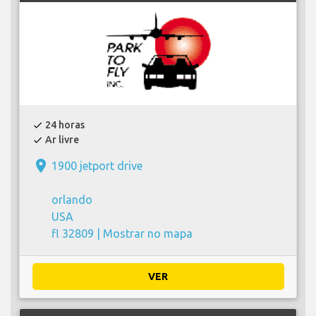
24 horas
check
Ar livre
check
place
1900 jetport drive
orlando
USA
fl 32809 |
Mostrar no mapa
VER