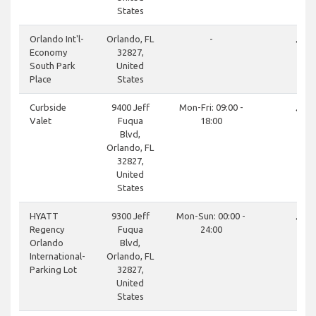
States
done
Orlando Int'l-
Orlando, FL
-
Economy
32827,
South Park
United
Place
States
done
Curbside
9400 Jeff
Mon-Fri: 09:00 -
Valet
Fuqua
18:00
Blvd,
Orlando, FL
32827,
United
States
done
HYATT
9300 Jeff
Mon-Sun: 00:00 -
Regency
Fuqua
24:00
Orlando
Blvd,
International-
Orlando, FL
Parking Lot
32827,
United
States