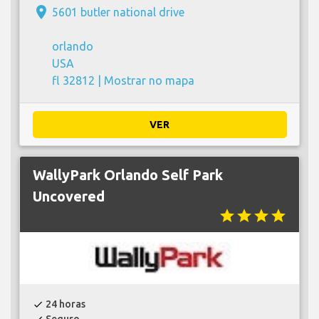
place
5601 butler national drive
orlando
USA
fl 32812 |
Mostrar no mapa
VER
WallyPark Orlando Self Park
Uncovered
star
star
star
star
24 horas
check
Seguro