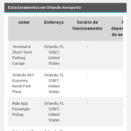
Estacionamentos em Orlando Aeroporto
nome
Endereço
horário de
Nas
funcionamento
dependên
do aerop
done
Terminal A
Orlando, FL
-
Short Term
32827,
Parking
United
Garage
States
done
Orlando Int'l-
Orlando, FL
-
Economy
32827,
North Park
United
Place
States
done
Ride App
Orlando, FL
-
Passenger
32827,
Pickup
United
States