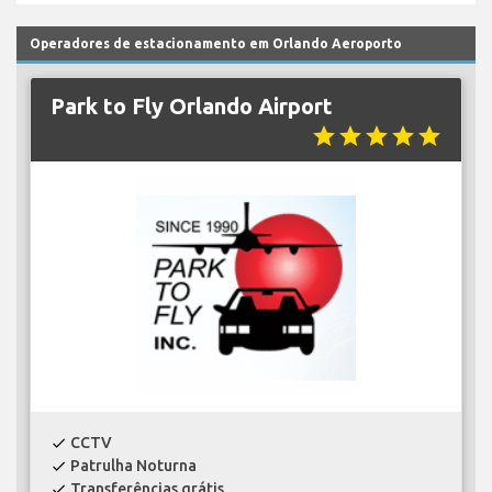
Operadores de estacionamento em Orlando Aeroporto
Park to Fly Orlando Airport
star
star
star
star
star
CCTV
check
Patrulha Noturna
check
Transferências grátis
check