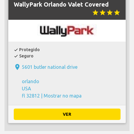
WallyPark Orlando Valet Covered
star
star
star
star
Protegido
check
Seguro
check
place
5601 butler national drive
orlando
USA
fl 32812 |
Mostrar no mapa
VER