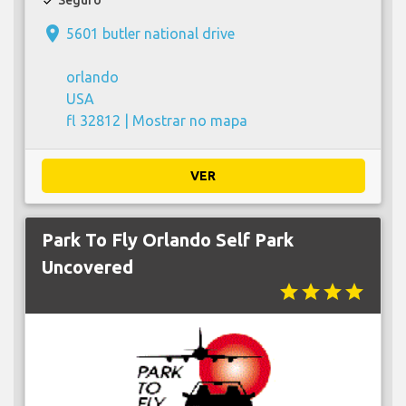
check
place
5601 butler national drive
orlando
USA
fl 32812 |
Mostrar no mapa
VER
Park To Fly Orlando Self Park
Uncovered
star
star
star
star