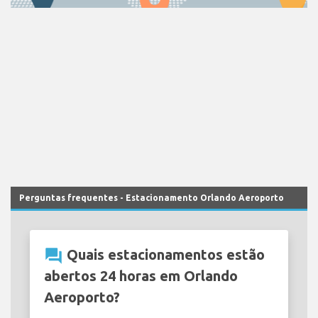
Perguntas frequentes - Estacionamento Orlando Aeroporto
question_answer
Quais estacionamentos estão
abertos 24 horas em Orlando
Aeroporto?