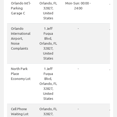
done
Orlando Int'l-
Orlando, FL
Mon-Sun: 00:00 -
Parking
32827,
24:00
Garage C
United
States
done
Orlando
1 Jeff
-
International
Fuqua
Airport,
Blvd,
Noise
Orlando, FL
Complaints
32827,
United
States
done
North Park
1 Jeff
-
Place
Fuqua
Economy Lot
Blvd,
Orlando, FL
32827,
United
States
done
Cell Phone
Orlando, FL
-
Waiting Lot
32827,