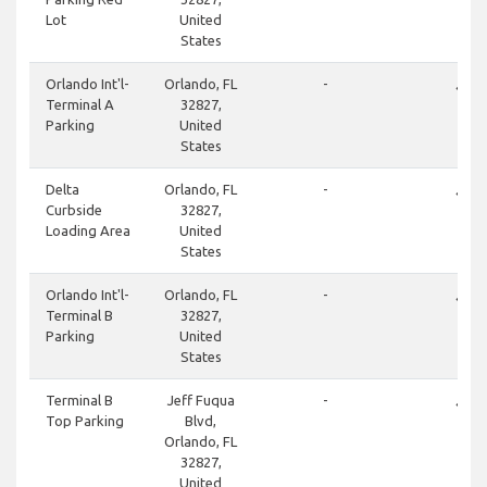
Lot
United
States
done
Orlando Int'l-
Orlando, FL
-
Terminal A
32827,
Parking
United
States
done
Delta
Orlando, FL
-
Curbside
32827,
Loading Area
United
States
done
Orlando Int'l-
Orlando, FL
-
Terminal B
32827,
Parking
United
States
done
Terminal B
Jeff Fuqua
-
Top Parking
Blvd,
Orlando, FL
32827,
United