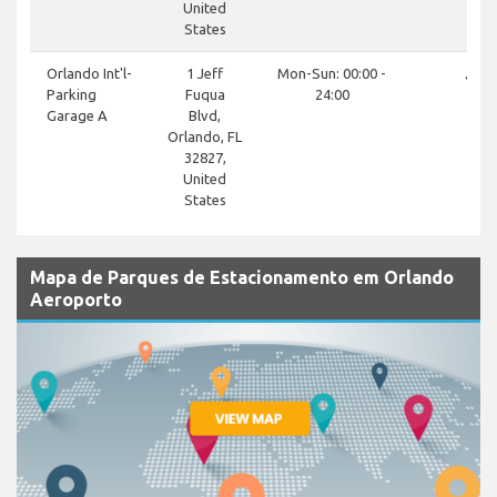
United
States
done
Orlando Int'l-
1 Jeff
Mon-Sun: 00:00 -
Parking
Fuqua
24:00
Garage A
Blvd,
Orlando, FL
32827,
United
States
Mapa de Parques de Estacionamento em Orlando
Aeroporto