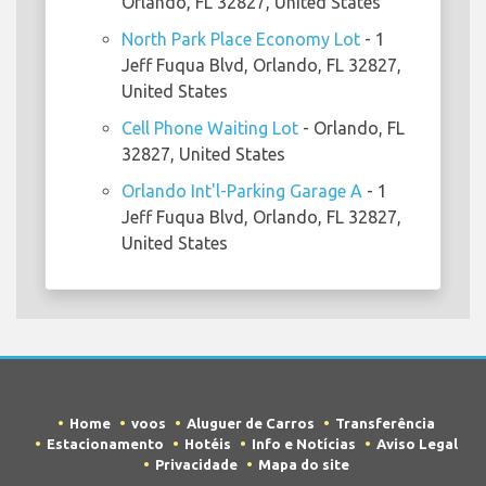
Orlando, FL 32827, United States
North Park Place Economy Lot
- 1
Jeff Fuqua Blvd, Orlando, FL 32827,
United States
Cell Phone Waiting Lot
- Orlando, FL
32827, United States
Orlando Int'l-Parking Garage A
- 1
Jeff Fuqua Blvd, Orlando, FL 32827,
United States
Home
voos
Aluguer de Carros
Transferência
Estacionamento
Hotéis
Info e Notícias
Aviso Legal
Privacidade
Mapa do site