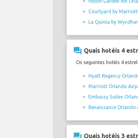
Hilton Garden Inn Orla
Courtyard by Marriott 
La Quinta by Wyndham 
question_answer
Quais hotéis 4 est
Os seguintes hotéis 4 estr
Hyatt Regency Orlando
Marriott Orlando Airp
Embassy Suites Orland
Renaissance Orlando A
question_answer
Quais hotéis 3 est