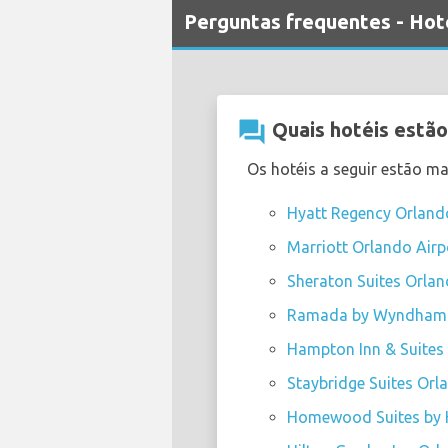
Perguntas frequentes - Hot
question_answer
Quais hotéis estão
Os hotéis a seguir estão m
Hyatt Regency Orlando 
Marriott Orlando Airpo
Sheraton Suites Orland
Ramada by Wyndham Su
Hampton Inn & Suites 
Staybridge Suites Orla
Homewood Suites by Hi