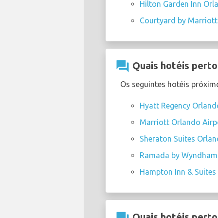
Hilton Garden Inn Orl
Courtyard by Marriott
question_answer
Quais hotéis perto
Os seguintes hotéis próxim
Hyatt Regency Orlando
Marriott Orlando Airp
Sheraton Suites Orlan
Ramada by Wyndham S
Hampton Inn & Suites 
Quais hotéis perto