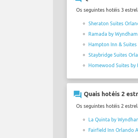
Os seguintes hotéis 3 estr
Sheraton Suites Orlan
Ramada by Wyndham S
Hampton Inn & Suites 
Staybridge Suites Orl
Homewood Suites by H
question_answer
Quais hotéis 2 est
Os seguintes hotéis 2 estr
La Quinta by Wyndham
Fairfield Inn Orlando 