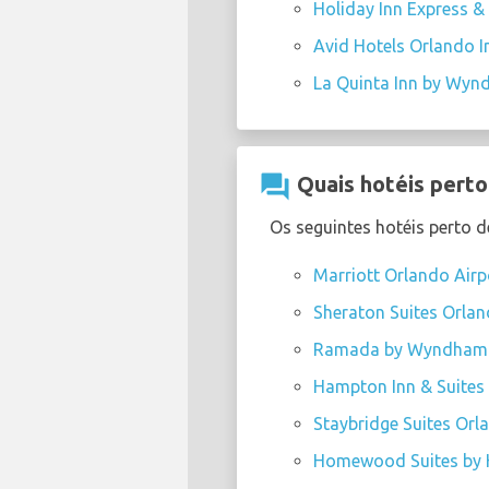
Holiday Inn Express & 
Avid Hotels Orlando In
La Quinta Inn by Wyn
question_answer
Quais hotéis perto
Os seguintes hotéis perto 
Marriott Orlando Airp
Sheraton Suites Orlan
Ramada by Wyndham S
Hampton Inn & Suites 
Staybridge Suites Orl
Homewood Suites by H