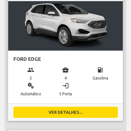
FORD EDGE
group
business_center
local_gas_station
5
4
Gasolina
miscellaneous_services
login
Automático
5 Porta
VER DETALHES...