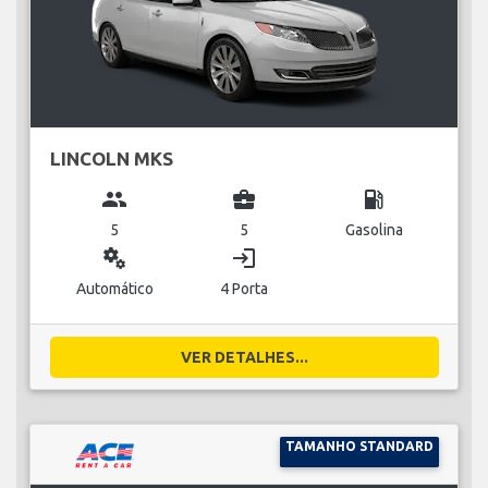
LINCOLN MKS
group
business_center
local_gas_station
5
5
Gasolina
miscellaneous_services
login
Automático
4 Porta
VER DETALHES...
TAMANHO STANDARD