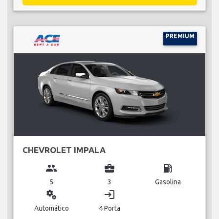
PREMIUM
CHEVROLET IMPALA
group
business_center
local_gas_station
5
3
Gasolina
miscellaneous_services
login
Automático
4 Porta