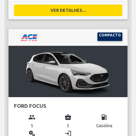
VER DETALHES...
COMPACTO
FORD FOCUS
group
business_center
local_gas_station
5
3
Gasolina
miscellaneous_services
login