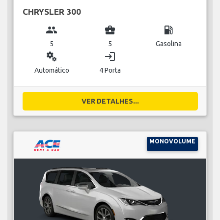
CHRYSLER 300
group
business_center
local_gas_station
5
5
Gasolina
miscellaneous_services
login
Automático
4 Porta
VER DETALHES...
MONOVOLUME