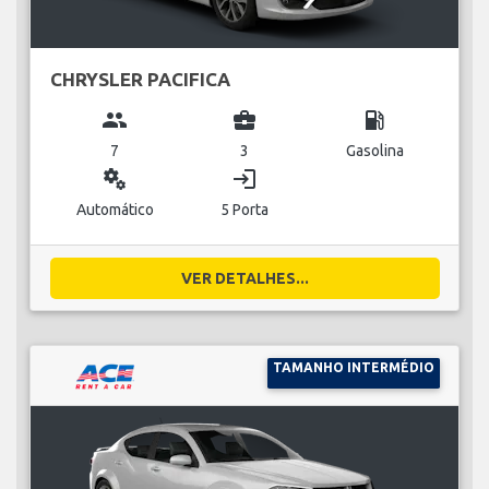
CHRYSLER PACIFICA
group
business_center
local_gas_station
7
3
Gasolina
miscellaneous_services
login
Automático
5 Porta
VER DETALHES...
TAMANHO INTERMÉDIO