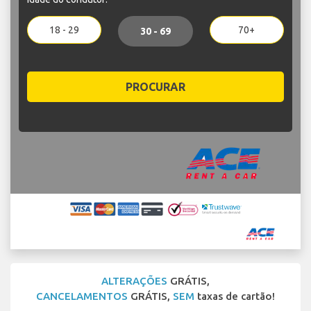
18 - 29
70+
30 - 69
PROCURAR
ALTERAÇÕES
GRÁTIS,
CANCELAMENTOS
GRÁTIS,
SEM
taxas de cartão!