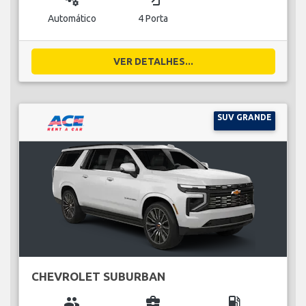
Automático
4 Porta
VER DETALHES...
SUV GRANDE
CHEVROLET SUBURBAN
group
business_center
local_gas_station