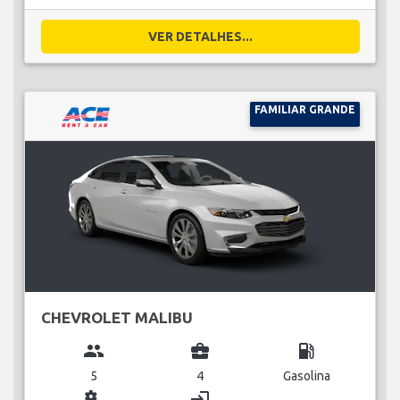
VER DETALHES...
FAMILIAR GRANDE
CHEVROLET MALIBU
group
business_center
local_gas_station
5
4
Gasolina
miscellaneous_services
login