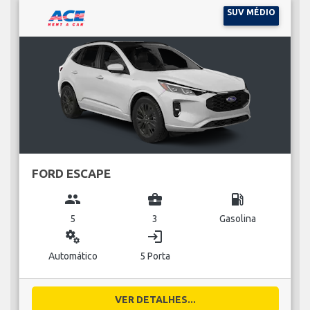
SUV MÉDIO
FORD ESCAPE
group
business_center
local_gas_station
5
3
Gasolina
miscellaneous_services
login
Automático
5 Porta
VER DETALHES...