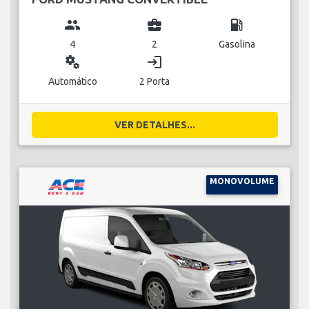
group
business_center
local_gas_station
4
2
Gasolina
miscellaneous_services
login
Automático
2 Porta
VER DETALHES...
MONOVOLUME