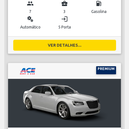
group
business_center
local_gas_station
7
3
Gasolina
miscellaneous_services
login
Automático
5 Porta
VER DETALHES...
PREMIUM