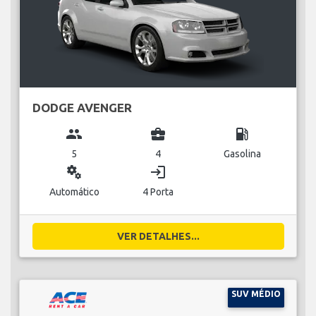
DODGE AVENGER
group
business_center
local_gas_station
5
4
Gasolina
miscellaneous_services
login
Automático
4 Porta
VER DETALHES...
SUV MÉDIO