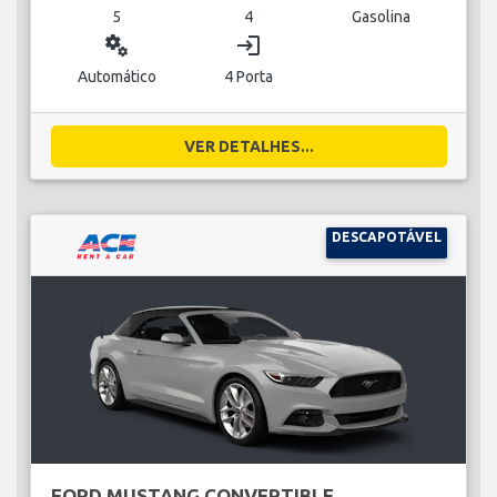
5
4
Gasolina
miscellaneous_services
login
Automático
4 Porta
VER DETALHES...
DESCAPOTÁVEL
FORD MUSTANG CONVERTIBLE