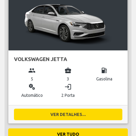
VOLKSWAGEN JETTA
group
business_center
local_gas_station
5
3
Gasolina
miscellaneous_services
login
Automático
2 Porta
VER DETALHES...
VER TUDO