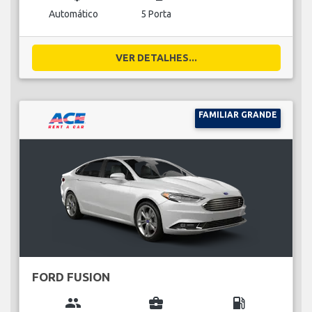
Automático
5 Porta
VER DETALHES...
FAMILIAR GRANDE
FORD FUSION
group
business_center
local_gas_station