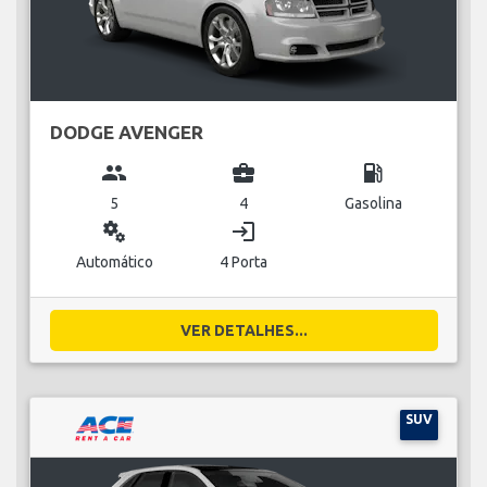
DODGE AVENGER
group
business_center
local_gas_station
5
4
Gasolina
miscellaneous_services
login
Automático
4 Porta
VER DETALHES...
SUV