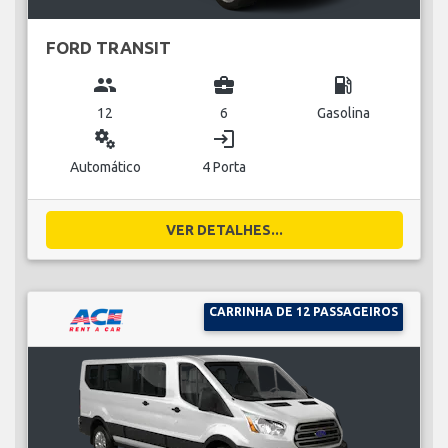
FORD TRANSIT
group
business_center
local_gas_station
12
6
Gasolina
miscellaneous_services
login
Automático
4 Porta
VER DETALHES...
CARRINHA DE 12 PASSAGEIROS