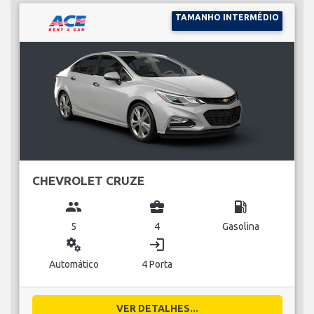
TAMANHO INTERMÉDIO
CHEVROLET CRUZE
group
business_center
local_gas_station
5
4
Gasolina
miscellaneous_services
login
Automático
4 Porta
VER DETALHES...