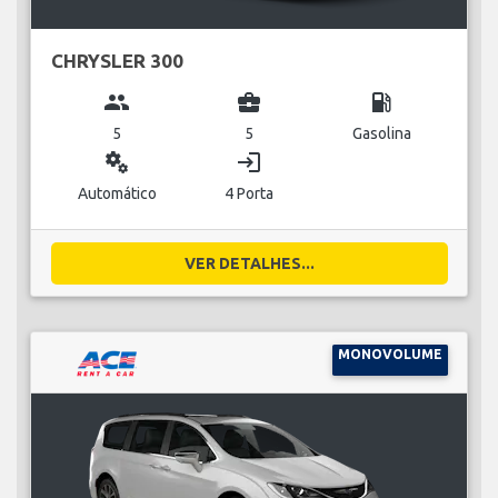
CHRYSLER 300
group
business_center
local_gas_station
5
5
Gasolina
miscellaneous_services
login
Automático
4 Porta
VER DETALHES...
MONOVOLUME