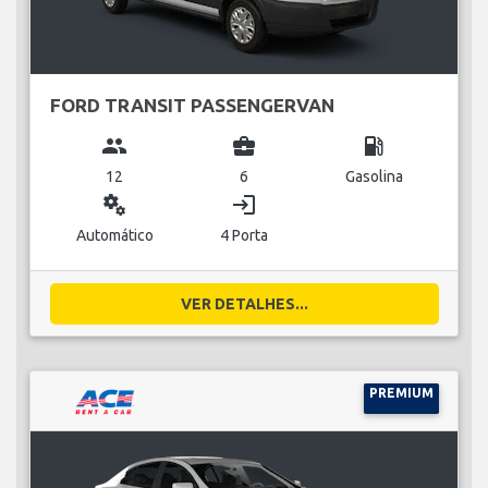
FORD TRANSIT PASSENGERVAN
group
business_center
local_gas_station
12
6
Gasolina
miscellaneous_services
login
Automático
4 Porta
VER DETALHES...
PREMIUM