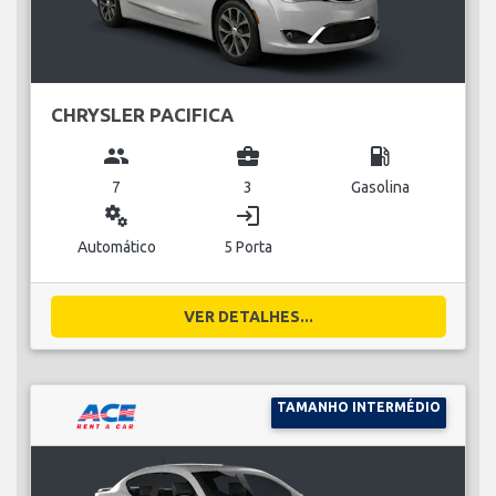
CHRYSLER PACIFICA
group
business_center
local_gas_station
7
3
Gasolina
miscellaneous_services
login
Automático
5 Porta
VER DETALHES...
TAMANHO INTERMÉDIO