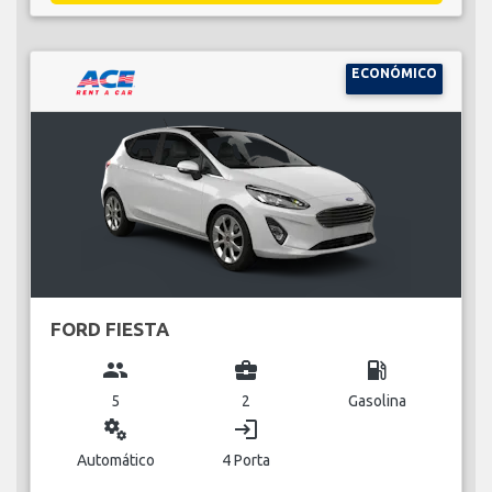
ECONÓMICO
FORD FIESTA
group
business_center
local_gas_station
5
2
Gasolina
miscellaneous_services
login
Automático
4 Porta