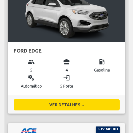
FORD EDGE
group
business_center
local_gas_station
5
4
Gasolina
miscellaneous_services
login
Automático
5 Porta
VER DETALHES...
SUV MÉDIO