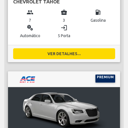
CHEVROLET TAHOE
group
business_center
local_gas_station
7
3
Gasolina
miscellaneous_services
login
Automático
5 Porta
VER DETALHES...
PREMIUM