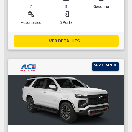
7
3
Gasolina
miscellaneous_services
login
Automático
5 Porta
VER DETALHES...
SUV GRANDE