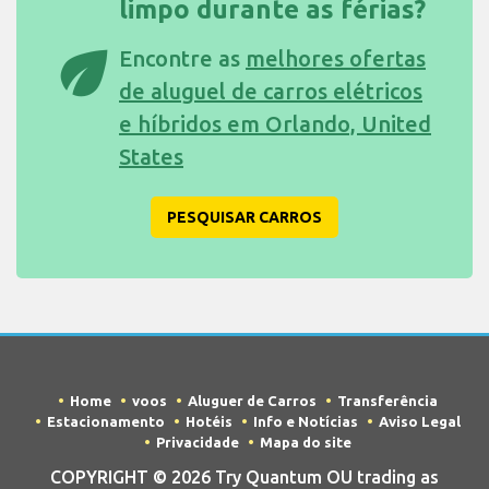
limpo durante as férias?
eco
Encontre as
melhores ofertas
de aluguel de carros elétricos
e híbridos em Orlando, United
States
PESQUISAR CARROS
Home
voos
Aluguer de Carros
Transferência
Estacionamento
Hotéis
Info e Notícias
Aviso Legal
Privacidade
Mapa do site
COPYRIGHT © 2026 Try Quantum OU trading as