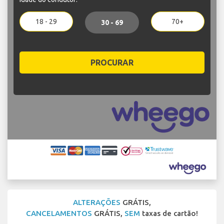
18 - 29
70+
30 - 69
PROCURAR
ALTERAÇÕES
GRÁTIS,
CANCELAMENTOS
GRÁTIS,
SEM
taxas de cartão!