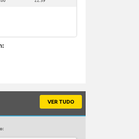
:00
22:59
m:
VER TUDO
o: