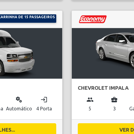
CARRINHA DE 15 PASSAGEIROS
CHEVROLET IMPALA
miscellaneous_services
login
group
business_center
na
Automático
4 Porta
5
3
Ga
HES...
VER D