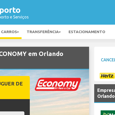
porto
orto e Serviços
E CARROS
TRANSFERÊNCIA
ESTACIONAMENTO
 ECONOMY em Orlando
CANCE
UGUER DE
Empresa
Orlando