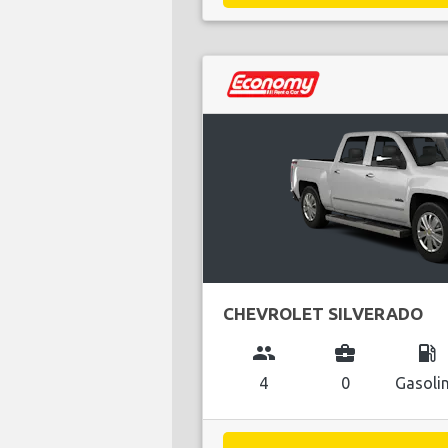
CHEVROLET SILVERADO
group
business_center
local_gas_station
4
0
Gasoli