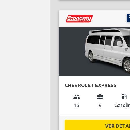
CHEVROLET EXPRESS
group
business_center
local_gas_station
15
6
Gasoli
VER DETAL