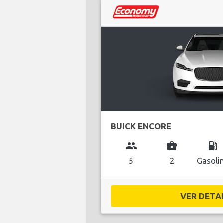
BUICK ENCORE
group
business_center
local_gas_station
5
2
Gasoli
VER DETAL