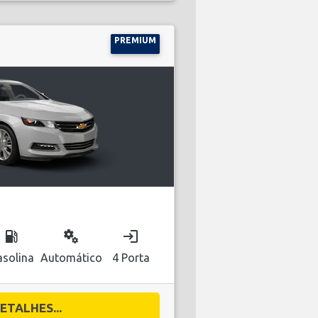
PREMIUM
local_gas_station
miscellaneous_services
login
solina
Automático
4 Porta
ETALHES...