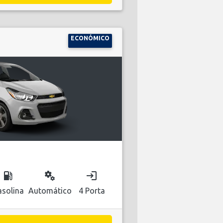
ECONÓMICO
local_gas_station
miscellaneous_services
login
solina
Automático
4 Porta