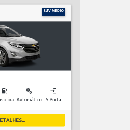
SUV MÉDIO
local_gas_station
miscellaneous_services
login
solina
Automático
5 Porta
ETALHES...