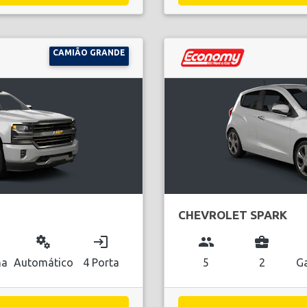
CAMIÃO GRANDE
CHEVROLET SPARK
miscellaneous_services
login
group
business_center
na
Automático
4 Porta
5
2
Ga