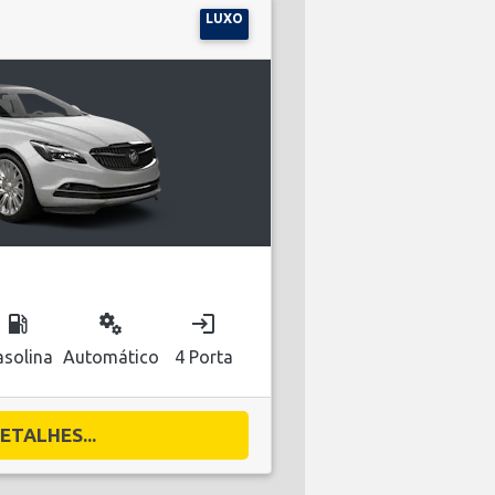
LUXO
local_gas_station
miscellaneous_services
login
solina
Automático
4 Porta
ETALHES...