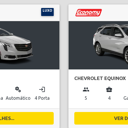
LUXO
CHEVROLET EQUINOX
miscellaneous_services
login
group
business_center
na
Automático
4 Porta
5
4
Ga
HES...
VER D