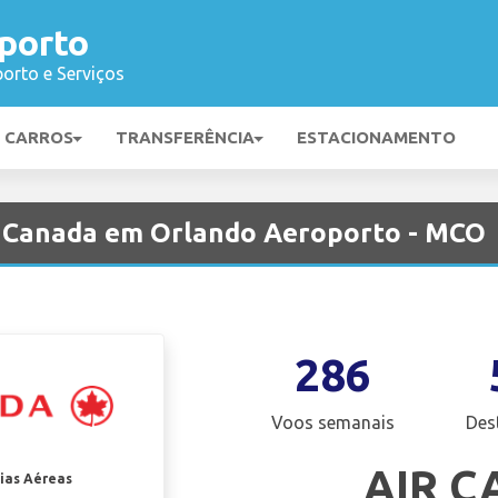
porto
orto e Serviços
E CARROS
TRANSFERÊNCIA
ESTACIONAMENTO
r Canada em Orlando Aeroporto - MCO
286
Voos semanais
Des
AIR 
ias Aéreas