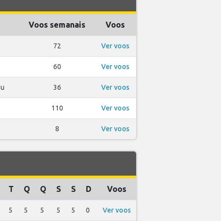
Voos semanais
Voos
72
Ver voos
60
Ver voos
au
36
Ver voos
110
Ver voos
8
Ver voos
T
Q
Q
S
S
D
Voos
5
5
5
5
5
0
Ver voos