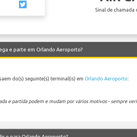
Sinal de chamada 
hega e parte em Orlando Aeroporto?
aem do(s) seguinte(s) terminal(is) em
Orlando Aeroporto
:
ada e partida podem e mudam por vários motivos - sempre verif
 de e para Orlando Aeroporto?