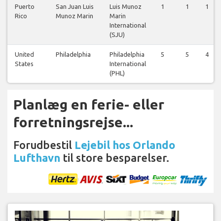
Puerto
San Juan Luis
Luis Munoz
1
1
1
Rico
Munoz Marin
Marin
International
(SJU)
United
Philadelphia
Philadelphia
5
5
4
States
International
(PHL)
Planlæg en ferie- eller
forretningsrejse...
Forudbestil
Lejebil hos Orlando
Lufthavn
til store besparelser.