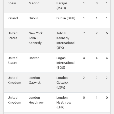
Spain
Madrid
Barajas
1
0
1
(MAD)
Ireland
Dublin
Dublin (DUB)
1
1
1
United
New York
John F
7
7
6
States
John F
Kennedy
Kennedy
International
(JFK)
United
Boston
Logan
4
4
4
States
International
(BOS)
United
London
London
2
2
2
Kingdom
Gatwick
Gatwick
(LGW)
United
London
London
0
1
0
Kingdom
Heathrow
Heathrow
(LHR)