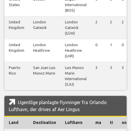
States
International
(BOS)
United
London
London
2
2
2
Kingdom
Gatwick
Gatwick
(LGW)
United
London
London
0
1
0
Kingdom
Heathrow
Heathrow
(LHR)
Puerto
San Juan Luis
Luis Munoz
3
3
3
Rico
Munoz Marin
Marin
International
(SJU)
Ugentlige planlagte flyvninger fra Orlando
Lufthavn, der drives af Aer Lingus
Land
Destination
Lufthavn
ma
ti
on