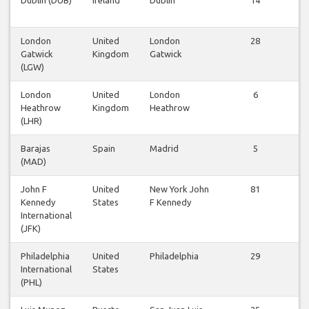
fl
London
United
London
28
Gatwick
Kingdom
Gatwick
fl
(LGW)
London
United
London
6
Heathrow
Kingdom
Heathrow
fl
(LHR)
Barajas
Spain
Madrid
5
(MAD)
fl
John F
United
New York John
81
Kennedy
States
F Kennedy
fl
International
(JFK)
Philadelphia
United
Philadelphia
29
International
States
fl
(PHL)