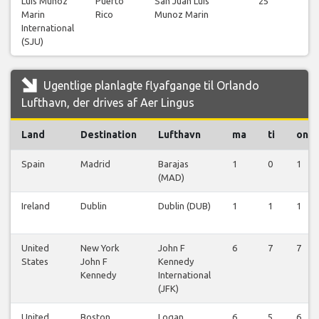
Luis Munoz
Puerto
San Juan Luis
25
Marin
Rico
Munoz Marin
fl
International
(SJU)
Ugentlige planlagte flyafgange til Orlando
Lufthavn, der drives af Aer Lingus
Land
Destination
Lufthavn
ma
ti
on
Spain
Madrid
Barajas
1
0
1
(MAD)
Ireland
Dublin
Dublin (DUB)
1
1
1
United
New York
John F
6
7
7
States
John F
Kennedy
Kennedy
International
(JFK)
United
Boston
Logan
6
5
6