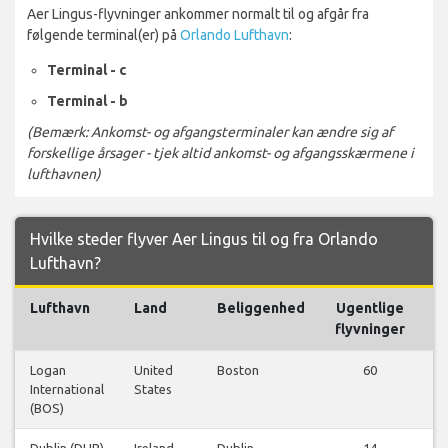
Aer Lingus-flyvninger ankommer normalt til og afgår fra
følgende terminal(er) på
Orlando Lufthavn
:
Terminal - c
Terminal - b
(Bemærk: Ankomst- og afgangsterminaler kan ændre sig af
forskellige årsager - tjek altid ankomst- og afgangsskærmene i
lufthavnen)
Hvilke steder flyver Aer Lingus til og fra Orlando
Lufthavn?
Lufthavn
Land
Beliggenhed
Ugentlige
flyvninger
Logan
United
Boston
60
International
States
fl
(BOS)
Dublin (DUB)
Ireland
Dublin
14