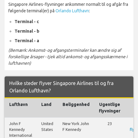
Singapore Airlines-flyvninger ankommer normalt til og afgår fra
følgende terminal(er) på
Orlando Lufthavn
:
Terminal - c
Terminal - b
Terminal - a
(Bemærk: Ankomst- og afgangsterminaler kan ændre sig af
forskellige årsager - tjek altid ankomst- og afgangsskærmene i
lufthavnen)
Hvilke steder flyver Singapore Airlines til og fra
Orlando Lufthavn?
Lufthavn
Land
Beliggenhed
Ugentlige
F
flyvninger
John F
United
New York John
23
S
Kennedy
States
F Kennedy
flyr
International