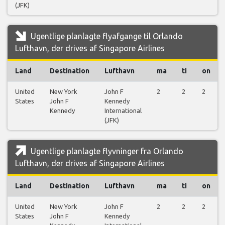
(JFK)
Ugentlige planlagte flyafgange til Orlando
Lufthavn, der drives af Singapore Airlines
Land
Destination
Lufthavn
ma
ti
on
United
New York
John F
2
2
2
States
John F
Kennedy
Kennedy
International
(JFK)
Ugentlige planlagte flyvninger fra Orlando
Lufthavn, der drives af Singapore Airlines
Land
Destination
Lufthavn
ma
ti
on
United
New York
John F
2
2
2
States
John F
Kennedy