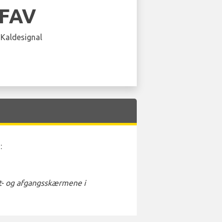
LFAV
 Kaldesignal
n
:
st- og afgangsskærmene i