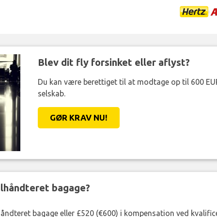
Blev dit fly forsinket eller aflyst?
Du kan være berettiget til at modtage op til 600 EU
selskab.
GØR KRAV NU!
ejlhåndteret bagage?
lhåndteret bagage eller £520 (€600) i kompensation ved kvalific