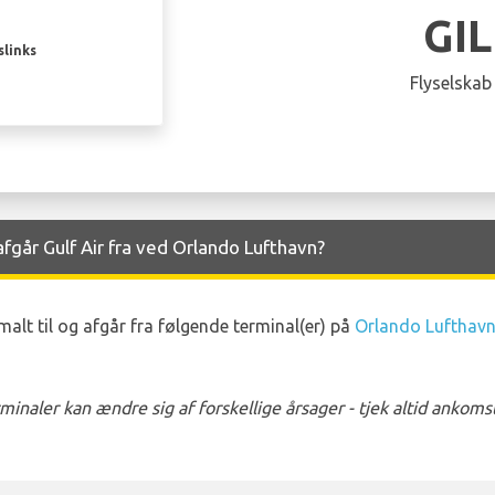
GI
slinks
Flyselskab
går Gulf Air fra ved Orlando Lufthavn?
alt til og afgår fra følgende terminal(er) på
Orlando Lufthav
naler kan ændre sig af forskellige årsager - tjek altid ankom