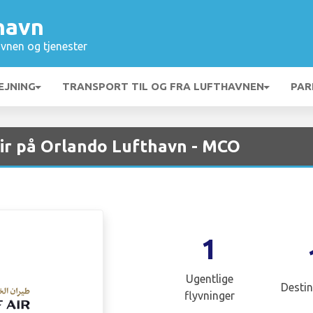
havn
vnen og tjenester
EJNING
TRANSPORT TIL OG FRA LUFTHAVNEN
PAR
ir på Orlando Lufthavn - MCO
1
Ugentlige
Destin
flyvninger