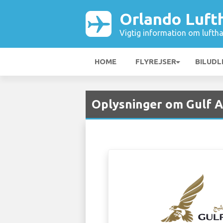
Orlando Luft
Vigtig information om luftha
HOME
FLYREJSER
BILUDL
Oplysninger om Gulf A