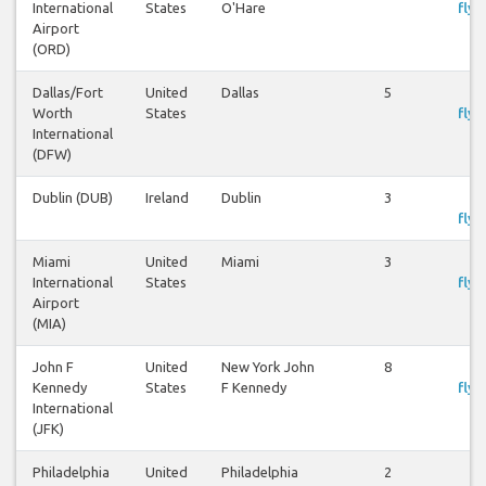
International
States
O'Hare
flyr
Airport
(ORD)
Dallas/Fort
United
Dallas
5
S
Worth
States
flyr
International
(DFW)
Dublin (DUB)
Ireland
Dublin
3
S
flyr
Miami
United
Miami
3
S
International
States
flyr
Airport
(MIA)
John F
United
New York John
8
S
Kennedy
States
F Kennedy
flyr
International
(JFK)
Philadelphia
United
Philadelphia
2
S