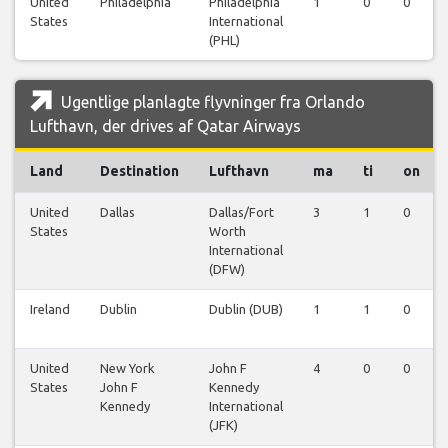
United
Philadelphia
Philadelphia
1
0
0
States
International
(PHL)
Ugentlige planlagte flyvninger fra Orlando
Lufthavn, der drives af Qatar Airways
Land
Destination
Lufthavn
ma
ti
on
United
Dallas
Dallas/Fort
3
1
0
States
Worth
International
(DFW)
Ireland
Dublin
Dublin (DUB)
1
1
0
United
New York
John F
4
0
0
States
John F
Kennedy
Kennedy
International
(JFK)