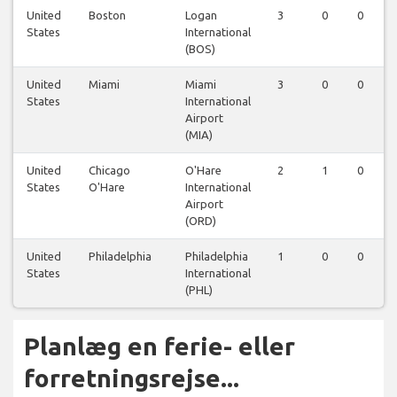
United
Boston
Logan
3
0
0
States
International
(BOS)
United
Miami
Miami
3
0
0
States
International
Airport
(MIA)
United
Chicago
O'Hare
2
1
0
States
O'Hare
International
Airport
(ORD)
United
Philadelphia
Philadelphia
1
0
0
States
International
(PHL)
Planlæg en ferie- eller
forretningsrejse...