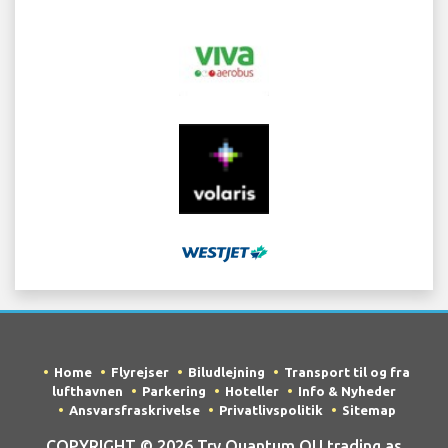
Home
Flyrejser
Biludlejning
Transport til og fra
lufthavnen
Parkering
Hoteller
Info & Nyheder
Ansvarsfraskrivelse
Privatlivspolitik
Sitemap
COPYRIGHT © 2026 Try Quantum OU trading as