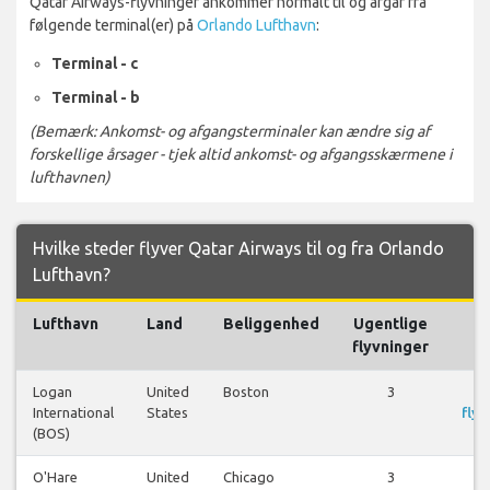
Qatar Airways-flyvninger ankommer normalt til og afgår fra
følgende terminal(er) på
Orlando Lufthavn
:
Terminal - c
Terminal - b
(Bemærk: Ankomst- og afgangsterminaler kan ændre sig af
forskellige årsager - tjek altid ankomst- og afgangsskærmene i
lufthavnen)
Hvilke steder flyver Qatar Airways til og fra Orlando
Lufthavn?
Lufthavn
Land
Beliggenhed
Ugentlige
F
flyvninger
Logan
United
Boston
3
S
International
States
flyr
(BOS)
O'Hare
United
Chicago
3
S