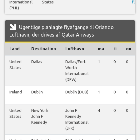
International
States
flyr
(PHL)
Ugentlige planlagte flyafgange til Orlando
Lufthavn, der drives af Qatar Airways
Land
Destination
Lufthavn
ma
ti
on
United
Dallas
Dallas/Fort
1
0
0
States
Worth
International
(DFW)
Ireland
Dublin
Dublin (DUB)
1
0
0
United
New York
John F
4
0
0
States
John F
Kennedy
Kennedy
International
(JFK)