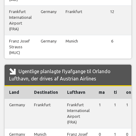
Frankfurt
Germany
Frankfurt
12
International
fl
Airport
(FRA)
Franz Josef
Germany
Munich
6
Strauss
fl
(MUC)
Ugentlige planlagte flyafgange til Orlando
Lufthavn, der drives af Austrian Airlines
Land
Destination
Lufthavn
ma
ti
on
Germany
Frankfurt
Frankfurt
1
1
1
International
Airport
(FRA)
Germany
Munich
Franz Josef
0
1
0