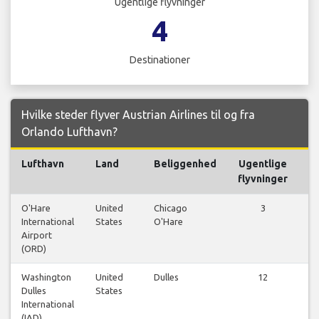
Ugentlige flyvninger
4
Destinationer
Hvilke steder flyver Austrian Airlines til og fra
Orlando Lufthavn?
Lufthavn
Land
Beliggenhed
Ugentlige
flyvninger
O'Hare
United
Chicago
3
International
States
O'Hare
fl
Airport
(ORD)
Washington
United
Dulles
12
Dulles
States
fl
International
(IAD)