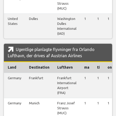
Strauss
(MUC)
United
Dulles
Washington
1
1
1
States
Dulles
International
(IAD)
Ugentlige planlagte flyvninger fra Orlando
Lufthavn, der drives af Austrian Airlines
Land
Destination
Lufthavn
ma
ti
on
Germany
Frankfurt
Frankfurt
1
1
1
International
Airport
(FRA)
Germany
Munich
Franz Josef
1
1
1
Strauss
(MUC)