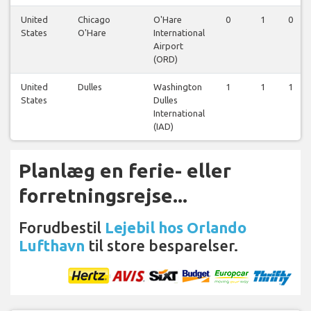
United
Chicago
O'Hare
0
1
0
States
O'Hare
International
Airport
(ORD)
United
Dulles
Washington
1
1
1
States
Dulles
International
(IAD)
Planlæg en ferie- eller
forretningsrejse...
Forudbestil
Lejebil hos Orlando
Lufthavn
til store besparelser.