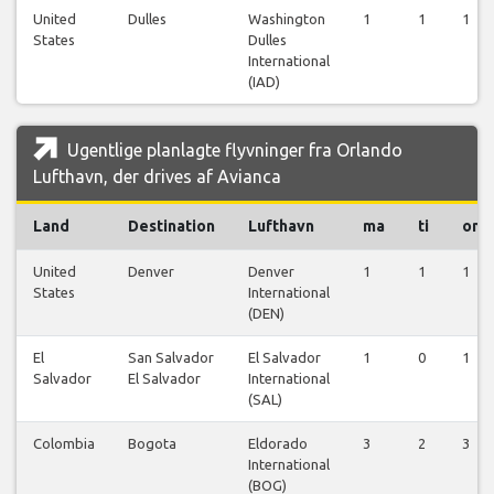
United
Dulles
Washington
1
1
1
States
Dulles
International
(IAD)
Ugentlige planlagte flyvninger fra Orlando
Lufthavn, der drives af Avianca
Land
Destination
Lufthavn
ma
ti
on
United
Denver
Denver
1
1
1
States
International
(DEN)
El
San Salvador
El Salvador
1
0
1
Salvador
El Salvador
International
(SAL)
Colombia
Bogota
Eldorado
3
2
3
International
(BOG)