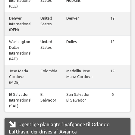
International
States
Hopkins
f
(CLE)
Denver
United
Denver
12
International
States
f
(DEN)
Washington
United
Dulles
12
Dulles
States
f
International
(IAD)
Jose Maria
Colombia
Medellin Jose
12
Cordova
Maria Cordova
f
(MDE)
El Salvador
El
San Salvador
6
International
Salvador
El Salvador
f
(SAL)
Ugentlige planlagte flyafgange til Orlando
Lufthavn, der drives af Avianca