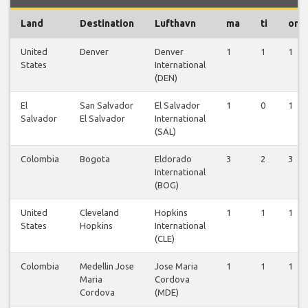
Land
Destination
Lufthavn
ma
ti
on
United
Denver
Denver
1
1
1
States
International
(DEN)
El
San Salvador
El Salvador
1
0
1
Salvador
El Salvador
International
(SAL)
Colombia
Bogota
Eldorado
3
2
3
International
(BOG)
United
Cleveland
Hopkins
1
1
1
States
Hopkins
International
(CLE)
Colombia
Medellin Jose
Jose Maria
1
1
1
Maria
Cordova
Cordova
(MDE)