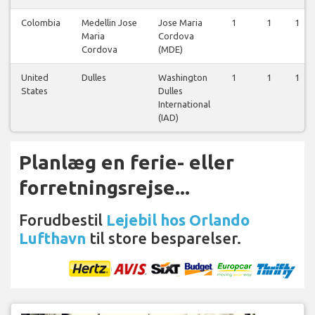
Colombia
Medellin Jose
Jose Maria
1
1
1
Maria
Cordova
Cordova
(MDE)
United
Dulles
Washington
1
1
1
States
Dulles
International
(IAD)
Planlæg en ferie- eller
forretningsrejse...
Forudbestil
Lejebil hos Orlando
Lufthavn
til store besparelser.