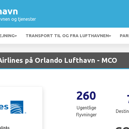
havn
vnen og tjenester
EJNING
TRANSPORT TIL OG FRA LUFTHAVNEN
PAR
irlines på Orlando Lufthavn - MCO
260
Ugentlige
Destin
flyvninger
slinks