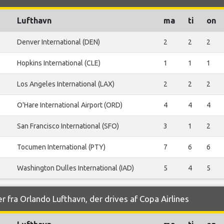
Lufthavn
ma
ti
on
Denver International (DEN)
2
2
2
Hopkins International (CLE)
1
1
1
Los Angeles International (LAX)
2
2
2
O'Hare International Airport (ORD)
4
4
4
San Francisco International (SFO)
3
1
2
Tocumen International (PTY)
7
6
6
Washington Dulles International (IAD)
5
4
5
r fra Orlando Lufthavn, der drives af Copa Airlines