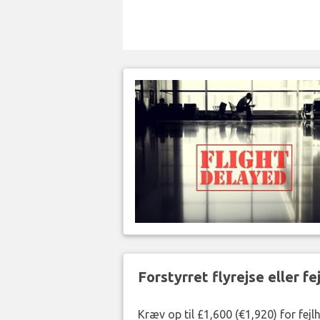
Forstyrret flyrejse eller f
Kræv op til £1,600 (€1,920) for fej