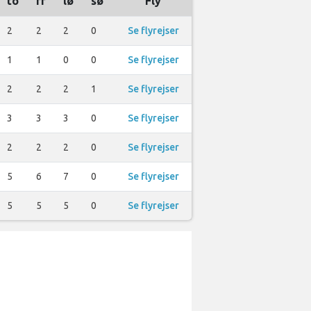
to
fr
lø
sø
Fly
2
2
2
0
Se flyrejser
1
1
0
0
Se flyrejser
2
2
2
1
Se flyrejser
3
3
3
0
Se flyrejser
2
2
2
0
Se flyrejser
5
6
7
0
Se flyrejser
5
5
5
0
Se flyrejser