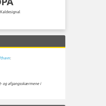
OPA
 Kaldesignal
fthavn
:
st- og afgangsskærmene i