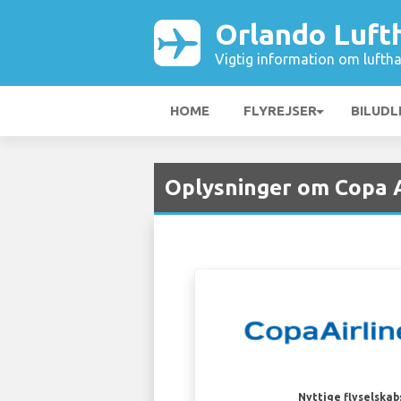
Orlando Luft
Vigtig information om luftha
HOME
FLYREJSER
BILUDL
Oplysninger om Copa A
Nyttige flyselskab