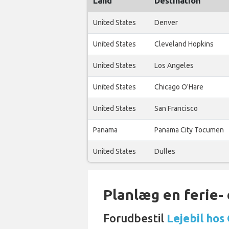
Land
Destination
United States
Denver
United States
Cleveland Hopkins
United States
Los Angeles
United States
Chicago O'Hare
United States
San Francisco
Panama
Panama City Tocumen
United States
Dulles
Planlæg en ferie- e
Forudbestil
Lejebil hos