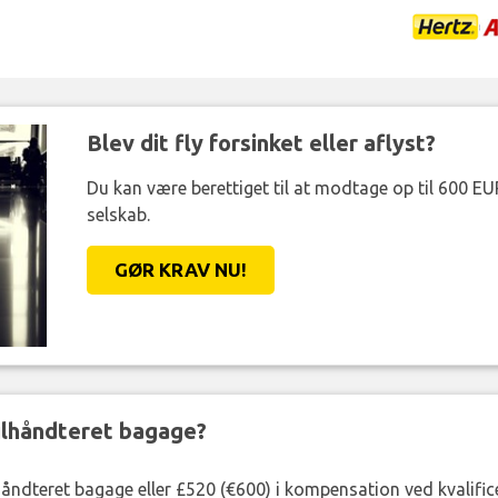
Blev dit fly forsinket eller aflyst?
Du kan være berettiget til at modtage op til 600 EU
selskab.
GØR KRAV NU!
ejlhåndteret bagage?
lhåndteret bagage eller £520 (€600) i kompensation ved kvalific