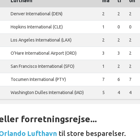
Lufthavn
ma
ti
on
Denver International (DEN)
2
2
2
Hopkins International (CLE)
1
0
0
Los Angeles International (LAX)
2
2
2
O'Hare International Airport (ORD)
3
3
2
San Francisco International (SFO)
1
2
2
Tocumen International (PTY)
7
6
7
Washington Dulles International (IAD)
5
4
4
ller forretningsrejse...
 Orlando Lufthavn
til store besparelser.