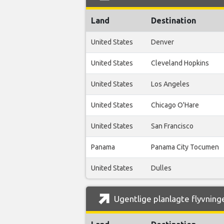
Land
Destination
United States
Denver
United States
Cleveland Hopkins
United States
Los Angeles
United States
Chicago O'Hare
United States
San Francisco
Panama
Panama City Tocumen
United States
Dulles
Ugentlige planlagte flyvninge