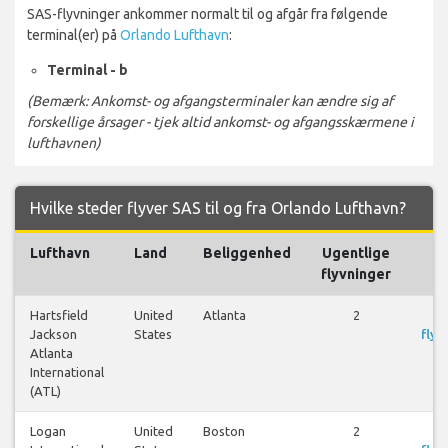
SAS-flyvninger ankommer normalt til og afgår fra følgende
terminal(er) på
Orlando Lufthavn
:
Terminal - b
(Bemærk: Ankomst- og afgangsterminaler kan ændre sig af
forskellige årsager - tjek altid ankomst- og afgangsskærmene i
lufthavnen)
Hvilke steder flyver SAS til og fra Orlando Lufthavn?
Lufthavn
Land
Beliggenhed
Ugentlige
F
flyvninger
Hartsfield
United
Atlanta
2
S
Jackson
States
flyr
Atlanta
International
(ATL)
Logan
United
Boston
2
S