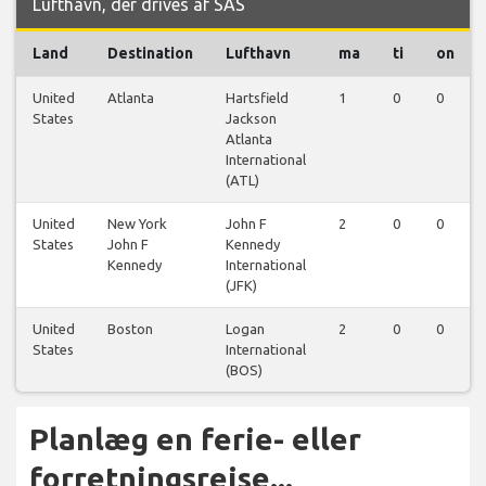
Lufthavn, der drives af SAS
Land
Destination
Lufthavn
ma
ti
on
United
Atlanta
Hartsfield
1
0
0
States
Jackson
Atlanta
International
(ATL)
United
New York
John F
2
0
0
States
John F
Kennedy
Kennedy
International
(JFK)
United
Boston
Logan
2
0
0
States
International
(BOS)
Planlæg en ferie- eller
forretningsrejse...