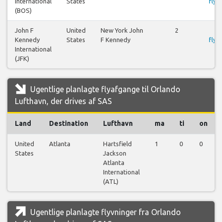
International
States
flyr
(BOS)
John F
United
New York John
2
S
Kennedy
States
F Kennedy
flyr
International
(JFK)
Ugentlige planlagte flyafgange til Orlando
Lufthavn, der drives af SAS
Land
Destination
Lufthavn
ma
ti
on
United
Atlanta
Hartsfield
1
0
0
States
Jackson
Atlanta
International
(ATL)
Ugentlige planlagte flyvninger fra Orlando